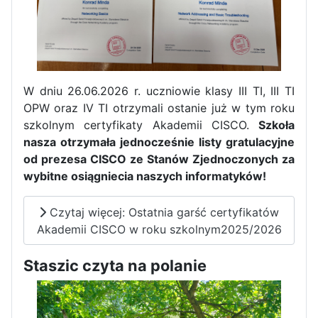
W dniu 26.06.2026 r. uczniowie klasy III TI, III TI
OPW oraz IV TI otrzymali ostanie już w tym roku
szkolnym certyfikaty Akademii CISCO.
Szkoła
nasza otrzymała jednocześnie listy gratulacyjne
od prezesa CISCO ze Stanów Zjednoczonych za
wybitne osiągniecia naszych informatyków!
Czytaj więcej: Ostatnia garść certyfikatów
Zakończenie praktyk w
Akademii CISCO w roku szkolnym2025/2026
Portugalii
Staszic czyta na polanie
Rozpoczęcie kampanii „Gotowi
na kryzys” w ZSP w Iłży