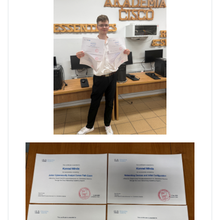
Dni Otwarte w „Staszicu” za
nami
Informatycy zapraszają do
Staszica w Iłży!
Zakończenie roku maturzystów