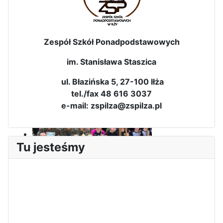
Zespół Szkół Ponadpodstawowych
im. Stanisława Staszica
Dni Leśmianowskie 2026
ul. Błazińska 5, 27-100 Iłża
tel./fax 48 616 3037
e-mail: zspilza@zspilza.pl
Tu jesteśmy
I Olimpiada Klas Mundurowych