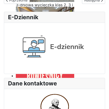
Poprzednia
Następna
3-dniowa wycieczka klas 2, 3 i
4 technikum w Bieszczady
E-Dziennik
Wizyta edukacyjna w Areszcie
Śledczym w Radomiu
Dane kontaktowe
Bezpieczeństwo i kompetencje
uczniów - nasz priorytet