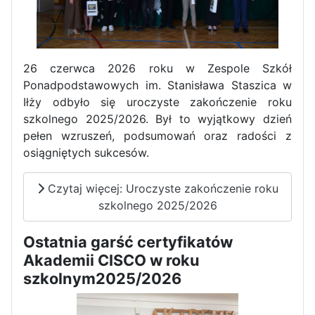
Zawody Sportowo – Obronne
klas OPW
26 czerwca 2026 roku w Zespole Szkół
Ponadpodstawowych im. Stanisława Staszica w
Iłży odbyło się uroczyste zakończenie roku
szkolnego 2025/2026. Był to wyjątkowy dzień
pełen wzruszeń, podsumowań oraz radości z
osiągniętych sukcesów.
Apel z okazji 235-tej rocznicy
Czytaj więcej: Uroczyste zakończenie roku
uchwalenia Konstytucji 3 Maja
szkolnego 2025/2026
Ostatnia garść certyfikatów
Akademii CISCO w roku
szkolnym2025/2026