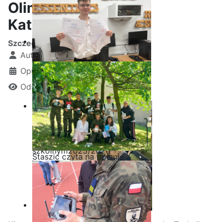
Olimpiadzie Teologii
Katolickiej
Szczegóły
Autor:
Kamil Krosta
Opublikowano: 05 maj 2026
Odsłon: 522
Ostatnia garść certyfikatów
Akademii CISCO w roku
szkolnym2025/2026
Staszic czyta na polanie