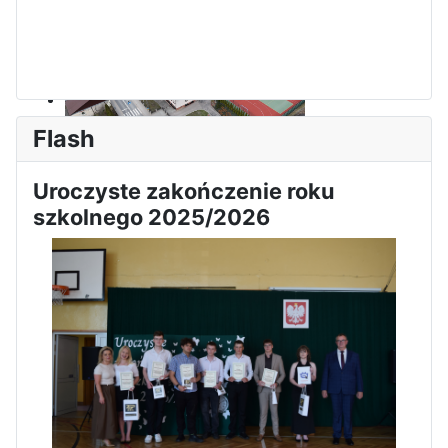
Dni Otwarte w „Staszicu” za
nami
Flash
Informatycy zapraszają do
Uroczyste zakończenie roku
Staszica w Iłży!
szkolnego 2025/2026
Zakończenie roku maturzystów