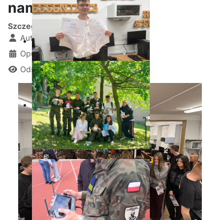
nami
Szczegóły
Autor:
Kamil Krosta
Opublikowano: 28 kwiecień 2026
Odsłon: 700
Ostatnia garść certyfikatów
Akademii CISCO w roku
szkolnym2025/2026
Staszic czyta na polanie