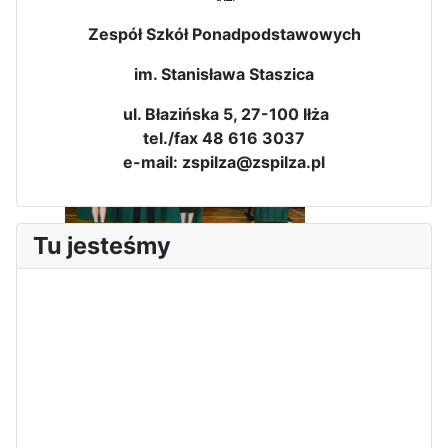
Zawody Sportowo – Obronne
Zespół Szkół Ponadpodstawowych
klas OPW
im. Stanisława Staszica
ul. Błazińska 5, 27-100 Iłża
tel./fax 48 616 3037
e-mail: zspilza@zspilza.pl
Tu jesteśmy
Apel z okazji 235-tej rocznicy
uchwalenia Konstytucji 3 Maja