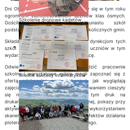
Dni Otwarte w naszej szkole cieszyły się w tym roku
ogromnym zainteresowaniem uczniów klas ósmych.
Szkolenie dronowe kadetów
Gościliśmy młodzież z kilkunastu szkół
OPW w Staszicu
podstawowych z terenu gminy Iłża i okolicznych gmin.
Składamy serdeczne podziękowania dyrekcjom tych
szkół za wyrażenie zgody na udział uczniów w tym
wydarzeniu oraz za owocną współpracę.
Odwiedzający mieli okazję zwiedzić pracownie
szkolne i warsztatowe, gdzie mogli zapoznać się z
Wielkie sukcesy informatyków
ofertą edukacyjną oraz zobaczyć, jak wyglądają
ze Staszica w Akademii
zajęcia w praktyce. Dużym zainteresowaniem cieszyły
CISCO!
się nowoczesne technologie, w tym druk na
drukarkach 3D filamentowej i żywicznej, pokazy przy
aktywnym udziale ósmoklasistów z wykorzystaniem
skanera 3D oraz zademonstrowanie efektów działania
plotera laserowego grawerująco-tnącego.