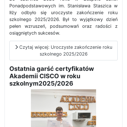
Ponadpodstawowych im. Stanisława Staszica w
Iłży odbyło się uroczyste zakończenie roku
szkolnego 2025/2026. Był to wyjątkowy dzień
pełen wzruszeń, podsumowań oraz radości z
osiągniętych sukcesów.
Czytaj więcej: Uroczyste zakończenie roku
szkolnego 2025/2026
Ostatnia garść certyfikatów
Sukces Kingi na XXXVI
Akademii CISCO w roku
Obchody Święta Konstytucji 3
Olimpiadzie Teologii Katolickiej
szkolnym2025/2026
Maja w Iłży