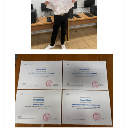
Zawody Sportowo – Obronne
klas OPW
Apel z okazji 235-tej rocznicy
uchwalenia Konstytucji 3 Maja