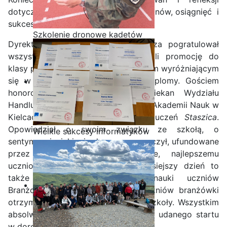
dotyczących realizacji założonych planów, osiągnięć i
sukcesów.
Szkolenie dronowe kadetów
Dyrektor szkoły pan Leszek Giemza pogratulował
OPW w Staszicu
wszystkim uczniom, którzy uzyskali promocję do
klasy programowo wyższej, a uczniom wyróżniającym
się w nauce wręczył nagrody i dyplomy. Gościem
honorowym uroczystości był Dziekan Wydziału
Handlu i Bezpieczeństwa Społecznej Akademii Nauk w
Kielcach dr Łukasz Wróbel, były uczeń
Staszica
.
Opowiedział o swoim związku ze szkołą, o
Wielkie sukcesy informatyków
sentymencie, jakim ją darzy oraz wręczył, ufundowane
ze Staszica w Akademii
przez siebie nagrody książkowe, najlepszemu
CISCO!
uczniowi w dziedzinie historii. Dzisiejszy dzień to
także zwieńczenie trzyletniej nauki uczniów
Branżowej Szkoły I stopnia. 22 uczniów branżówki
otrzymało świadectwa ukończenia szkoły. Wszystkim
absolwentom gratulujemy i życzymy udanego startu
w dorosłe życie .