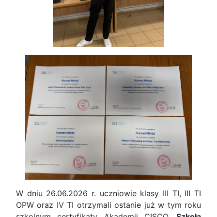
Zakończenie praktyk w
Portugalii
Rozpoczęcie kampanii „Gotowi
W dniu 26.06.2026 r. uczniowie klasy III TI, III TI
na kryzys” w ZSP w Iłży
OPW oraz IV TI otrzymali ostanie już w tym roku
szkolnym certyfikaty Akademii CISCO.
Szkoła