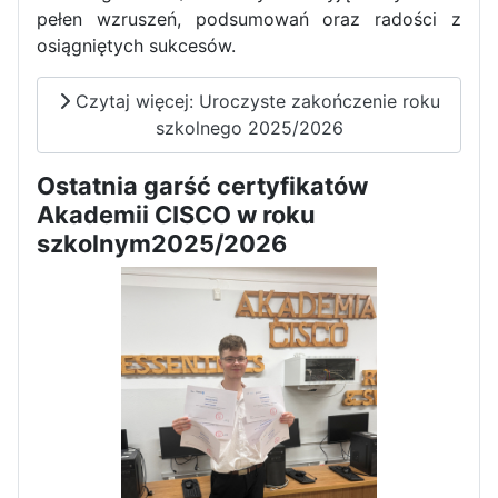
pełen wzruszeń, podsumowań oraz radości z
Dni Otwarte w „Staszicu” za
osiągniętych sukcesów.
nami
Czytaj więcej: Uroczyste zakończenie roku
szkolnego 2025/2026
Ostatnia garść certyfikatów
Informatycy zapraszają do
Akademii CISCO w roku
Staszica w Iłży!
szkolnym2025/2026
Zakończenie roku maturzystów