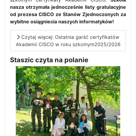
nasza otrzymała jednocześnie listy gratulacyjne
od prezesa CISCO ze Stanów Zjednoczonych za
wybitne osiągniecia naszych informatyków!
Czytaj więcej: Ostatnia garść certyfikatów
Pierwszy tydzień praktyk
Akademii CISCO w roku szkolnym2025/2026
zawodowych naszych uczniów
w Portugalii za nami!
Staszic czyta na polanie