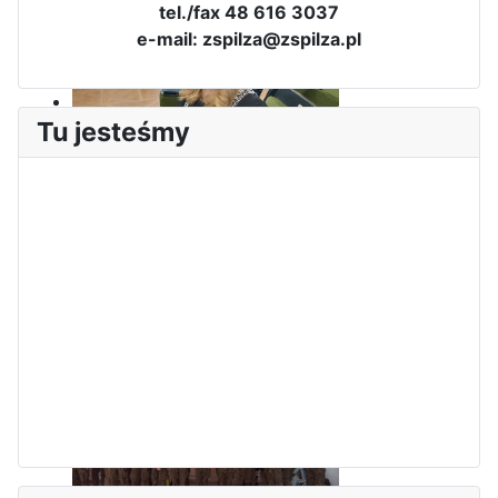
tel./fax 48 616 3037
e-mail: zspilza@zspilza.pl
Tu jesteśmy
Sukces Kingi na XXXVI
Obchody Święta Konstytucji 3
Olimpiadzie Teologii Katolickiej
Maja w Iłży