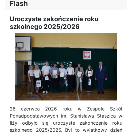
Flash
Zawody Sportowo – Obronne
klas OPW
Uroczyste zakończenie roku
szkolnego 2025/2026
Apel z okazji 235-tej rocznicy
uchwalenia Konstytucji 3 Maja
26 czerwca 2026 roku w Zespole Szkół
Ponadpodstawowych im. Stanisława Staszica w
Iłży odbyło się uroczyste zakończenie roku
szkolnego 2025/2026. Był to wyjątkowy dzień