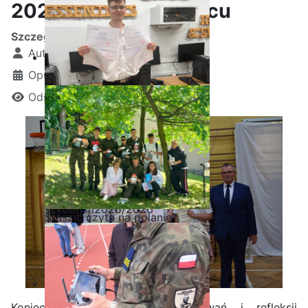
2022/2023 w Staszicu
Szczegóły
Autor:
Kamil Krosta
Opublikowano: 26 czerwiec 2023
Odsłon: 5753
Ostatnia garść certyfikatów
Akademii CISCO w roku
szkolnym2025/2026
Staszic czyta na polanie
Koniec roku to czas podsumowań i refleksji