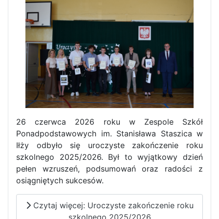
Zawody Sportowo – Obronne
klas OPW
26 czerwca 2026 roku w Zespole Szkół
Apel z okazji 235-tej rocznicy
Ponadpodstawowych im. Stanisława Staszica w
uchwalenia Konstytucji 3 Maja
Iłży odbyło się uroczyste zakończenie roku
szkolnego 2025/2026. Był to wyjątkowy dzień
pełen wzruszeń, podsumowań oraz radości z
osiągniętych sukcesów.
Czytaj więcej: Uroczyste zakończenie roku
szkolnego 2025/2026