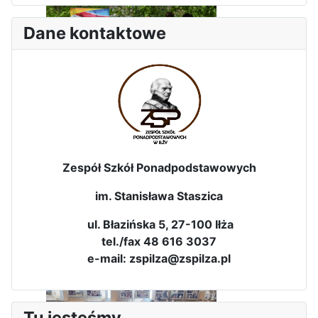
Dane kontaktowe
Dni Leśmianowskie 2026
Zespół Szkół Ponadpodstawowych
im. Stanisława Staszica
ul. Błazińska 5, 27-100 Iłża
tel./fax 48 616 3037
e-mail: zspilza@zspilza.pl
I Olimpiada Klas Mundurowych
Tu jesteśmy