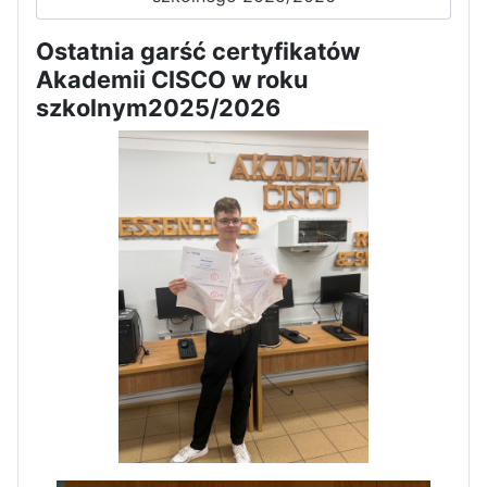
Dni Otwarte w „Staszicu” za
Ostatnia garść certyfikatów
nami
Akademii CISCO w roku
szkolnym2025/2026
Informatycy zapraszają do
Staszica w Iłży!
Zakończenie roku maturzystów