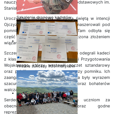
nauczyciele z Zespołu Szkół Ponadpodstawowych im.
Stanisława Staszica.
Szkolenie dronowe kadetów
Uroczystości rozpoczęły się mszą świętą w intencji
OPW w Staszicu
Ojczyzny, po której uczestnicy przemaszerowali pod
pomnik Obrońców Ziemi Iłżeckiej. Tam odbyła się
część oficjalna i artystyczna, zakończona złożeniem
wiązanek przez delegacje.
Szczególną rolę w obchodach święta odegrali kadeci
z klas II i III Technikum z Oddziałami Przygotowania
Wojskowego, którzy wystawili poczet sztandarowy
Wielkie sukcesy informatyków
oraz pełnili posterunek honorowy przy pomniku. Ich
ze Staszica w Akademii
zaangażowanie, postawa i dyscyplina były wyrazem
CISCO!
szacunku dla tradycji narodowych oraz bohaterów
walczących o wolność Ojczyzny.
Serdecznie dziękujemy wszystkim uczniom za
obecność, zaangażowanie oraz godne
reprezentowanie szkoły.