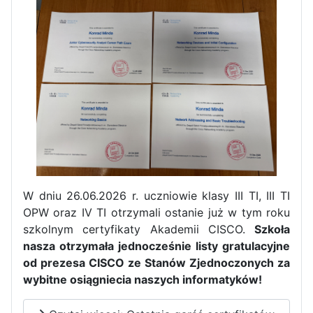
W dniu 26.06.2026 r. uczniowie klasy III TI, III TI
OPW oraz IV TI otrzymali ostanie już w tym roku
Zakończenie praktyk w
szkolnym certyfikaty Akademii CISCO.
Szkoła
Portugalii
nasza otrzymała jednocześnie listy gratulacyjne
od prezesa CISCO ze Stanów Zjednoczonych za
Rozpoczęcie kampanii „Gotowi
wybitne osiągniecia naszych informatyków!
na kryzys” w ZSP w Iłży