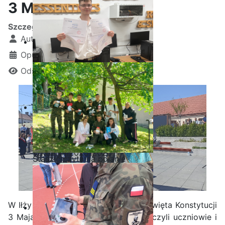
3 Maja w Iłży
Szczegóły
Autor:
Kamil Krosta
Opublikowano: 04 maj 2026
Odsłon: 492
Ostatnia garść certyfikatów
Akademii CISCO w roku
szkolnym2025/2026
Staszic czyta na polanie
W Iłży odbyły się miejskie obchody Święta Konstytucji
3 Maja, w których aktywnie uczestniczyli uczniowie i