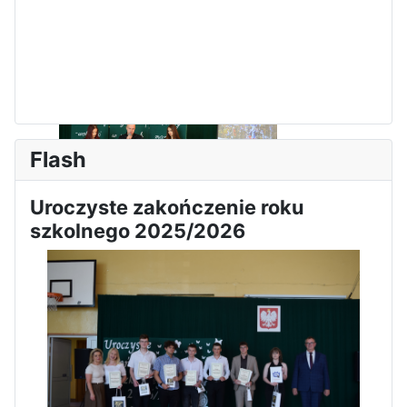
Zawody Sportowo – Obronne
klas OPW
Flash
Uroczyste zakończenie roku
szkolnego 2025/2026
Apel z okazji 235-tej rocznicy
uchwalenia Konstytucji 3 Maja