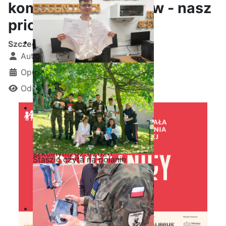
kompetencje uczniów - nasz
priorytet
Szczegóły
Autor:
Kamil Krosta
Opublikowano: 27 maj 2026
Odsłon: 411
Ostatnia garść certyfikatów
Akademii CISCO w roku
szkolnym2025/2026
Staszic czyta na polanie