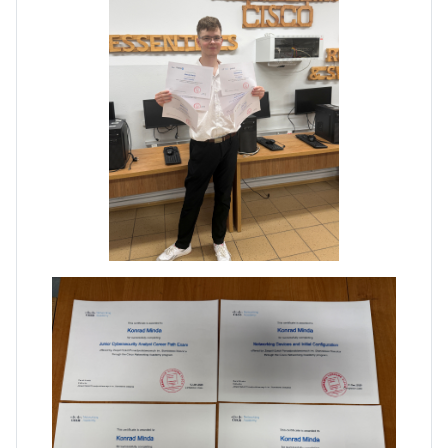
Zakończenie praktyk w
Portugalii
Rozpoczęcie kampanii „Gotowi
na kryzys” w ZSP w Iłży