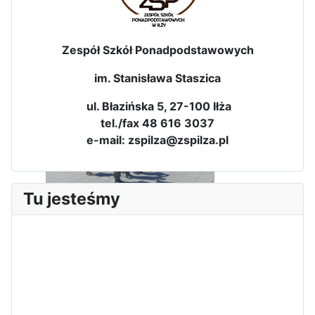
Zespół Szkół Ponadpodstawowych
im. Stanisława Staszica
ul. Błazińska 5, 27-100 Iłża
tel./fax 48 616 3037
e-mail: zspilza@zspilza.pl
Sukces Kingi na XXXVI
Tu jesteśmy
Obchody Święta Konstytucji 3
Olimpiadzie Teologii Katolickiej
Maja w Iłży