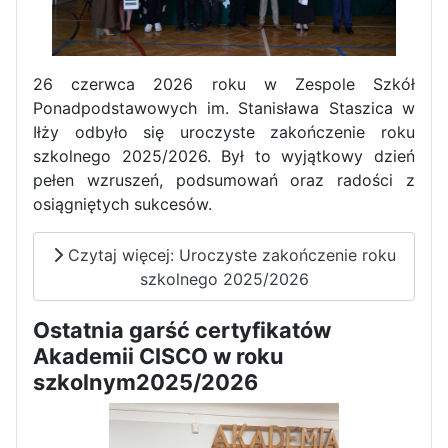
Dni Otwarte w „Staszicu” za
nami
26 czerwca 2026 roku w Zespole Szkół
Ponadpodstawowych im. Stanisława Staszica w
Iłży odbyło się uroczyste zakończenie roku
szkolnego 2025/2026. Był to wyjątkowy dzień
Informatycy zapraszają do
pełen wzruszeń, podsumowań oraz radości z
Staszica w Iłży!
osiągniętych sukcesów.
Czytaj więcej: Uroczyste zakończenie roku
szkolnego 2025/2026
Ostatnia garść certyfikatów
Akademii CISCO w roku
szkolnym2025/2026
Zakończenie roku maturzystów