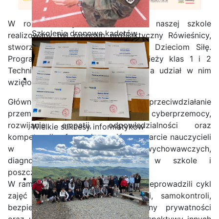
W roku szkolnym 2025/2026 w naszej szkole
Szkolenie dronowe kadetów
realizowany był program profilaktyczny Rówieśnicy,
OPW w Staszicu
stworzony przez Fundację Dajemy Dzieciom Siłę.
Program skierowany był do młodzieży klas 1 i 2
Technikum oraz Szkoły Branżowej, a udział w nim
wzięło 111 uczniów.
Główne cele programu obejmowały: przeciwdziałanie
przemocy rówieśniczej, w tym cyberprzemocy,
rozwijanie empatii, odpowiedzialności oraz
Wielkie sukcesy informatyków
kompetencji cyfrowych uczniów, wsparcie nauczycieli
ze Staszica w Akademii
w prowadzeniu rozmów wychowawczych,
CISCO!
diagnozowanie skali przemocy w szkole i
poszczególnych klasach.
W ramach programu realizatorzy przeprowadzili cykl
zajęć dotyczących m. in. empatii, samokontroli,
bezpieczeństwa cyfrowego, ochrony prywatności
oraz umiejętności przyjmowania perspektywy innych