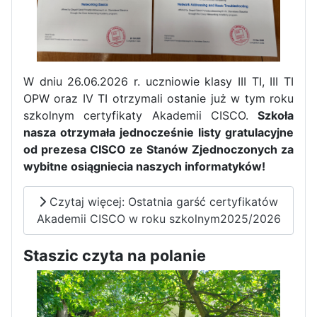
W dniu 26.06.2026 r. uczniowie klasy III TI, III TI
Pierwszy tydzień praktyk
OPW oraz IV TI otrzymali ostanie już w tym roku
zawodowych naszych uczniów
szkolnym certyfikaty Akademii CISCO.
Szkoła
w Portugalii za nami!
nasza otrzymała jednocześnie listy gratulacyjne
od prezesa CISCO ze Stanów Zjednoczonych za
wybitne osiągniecia naszych informatyków!
Czytaj więcej: Ostatnia garść certyfikatów
Akademii CISCO w roku szkolnym2025/2026
Staszic czyta na polanie