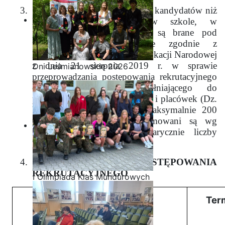
3.
W przypadku większej liczby kandydatów niż
liczba wolnych miejsc w szkole, w
postępowaniu rekrutacyjnym są brane pod
uwagę punkty przeliczone zgodnie z
Rozporządzeniem Ministra Edukacji Narodowej
z dnia 21 sierpnia 2019 r. w sprawie
Dni Leśmianowskie 2026
przeprowadzania postępowania rekrutacyjnego
oraz postępowania uzupełniającego do
publicznych przedszkoli, szkół i placówek (Dz.
U. z 2019r. poz. 1737) (maksymalnie 200
punktów). Kandydaci przyjmowani są wg
największej osiągniętej sumarycznie liczby
punktów.
4.
TERMINY POSTĘPOWANIA
REKRUTACYJNEGO
I Olimpiada Klas Mundurowych
Rodzaj czynności
Ter