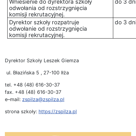
Wniesienie do dyrektora szkoły
do 3 dn
odwołania od rozstrzygnięcia
komisji rekrutacyjnej.
Dyrektor szkoły rozpatruje
do 3 dn
odwołanie od rozstrzygnięcia
komisji rekrutacyjnej.
Dyrektor Szkoły
Leszek Giemza
ul. Błazińska 5 , 27-100 Iłża
tel. +48 (48) 616-30-37
fax. +48 (48) 616-30-37
e–mail:
zspilza@zspilza.pl
strona szkoły:
https://zspilza.pl