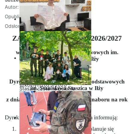
Autor:
Kamil Krosta
Opublikowano: 12 marzec 2026
Odsłon: 16746
ZASADY REKRUTACJI 2026/2027
w Zespole Szkół Ponadpodstawowych im.
Stanisława Staszica w Iłży
Informacja
Ostatnia garść certyfikatów
Akademii CISCO w roku
Dyrektora Zespołu Szkół Ponadpodstawowych
szkolnym2025/2026
im. Stanisława Staszica w Iłży
Staszic czyta na polanie
z dnia 03 marca 2026 r. w sprawie naboru na rok
szkolny 2026/2027
Dyrektor Szkoły i Rada Pedagogiczna informują:
1.
W roku szkolnym 2026/2027 planuje się