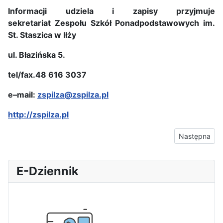
Informacji udziela i zapisy przyjmuje
sekretariat
Zespołu Szkół Ponadpodstawowych im.
St. Staszica w Iłży
ul. Błazińska 5.
tel/fax.48 616 3037
e–mail:
zspilza@zspilza.pl
http://zspilza.pl
Następna stro
Następna
E-Dziennik