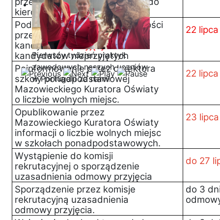
przeciwwskazań zdrowotnych do
kierowania pojazdami.
Podanie do publicznej wiadomości
22 lipc
przez komisję rekrutacyjną
listy
kandydatów
przyjętych
i
kandydatów nieprzyjętych
Pierwszy tydzień praktyk
zawodowych naszych uczniów
Poinformowanie przez dyrektora
22 lipca
szkoły ponadpodstawowej
w Portugalii za nami!
Mazowieckiego Kuratora Oświaty
o liczbie wolnych miejsc.
Opublikowanie przez
23 lipca
Mazowieckiego Kuratora Oświaty
informacji o liczbie wolnych miejsc
w szkołach ponadpodstawowych.
Wystąpienie do komisji
do 27 li
rekrutacyjnej o sporządzenie
uzasadnienia odmowy przyjęcia
Sporządzenie przez komisje
do 3 dn
rekrutacyjną uzasadnienia
odmowy 
odmowy przyjęcia.