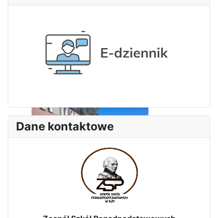
Dane kontaktowe
Zakończenie praktyk w
Portugalii
Rozpoczęcie kampanii „Gotowi
na kryzys” w ZSP w Iłży