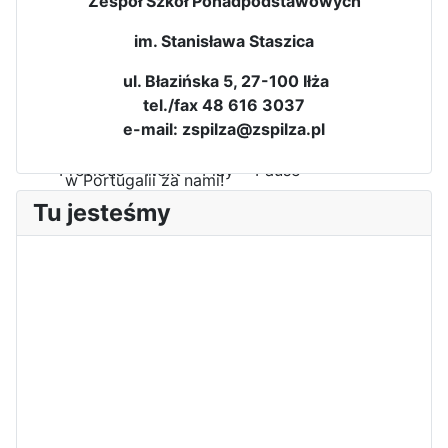
Zespół Szkół Ponadpodstawowych
im. Stanisława Staszica
ul. Błazińska 5, 27-100 Iłża
tel./fax 48 616 3037
e-mail: zspilza@zspilza.pl
Pierwszy tydzień praktyk
zawodowych naszych uczniów
w Portugalii za nami!
Tu jesteśmy