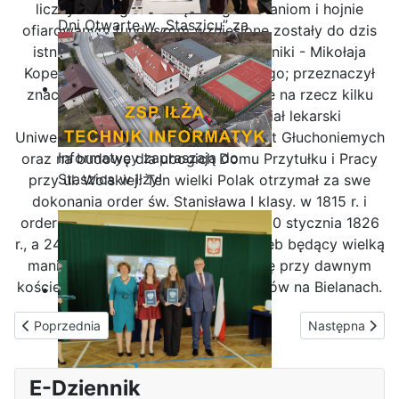
licznych anegdot. Dzięki Jego staraniom i hojnie
Dni Otwarte w „Staszicu” za
ofiarowanym funduszom wzniesione zostały do dzis
nami
istniejące: Pałac Staszica oraz pomniki - Mikołaja
Kopernika i ks. Józefa Poniatowskiego; przeznaczył
znaczne środki w swym testamencie na rzecz kilku
warszawskich szpitali, na wydział lekarski
Uniwersytetu Warszawskiego i Instytut Głuchoniemych
Informatycy zapraszają do
oraz na budowę dla ubogich Domu Przytułku i Pracy
Staszica w Iłży!
przy ul. Wolskiej. Ten wielki Polak otrzymał za swe
dokonania order św. Stanisława I klasy. w 1815 r. i
order Orła Białegow w1824 r. Zmarł 20 stycznia 1826
r., a 24 stycznia odbył się jego pogrzeb będący wielką
manifestacją. Jego grób znajduje się przy dawnym
kościele klasztornym Ojców Kamedułów na Bielanach.
Poprzednia strona: Dyrekcja
Następna stron
Poprzednia
Następna
Zakończenie roku maturzystów
E-Dziennik