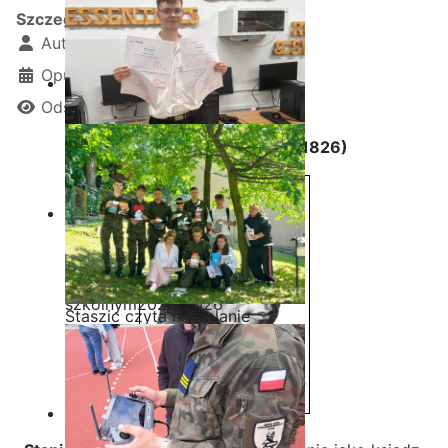
Szczegóły
Autor:
Kamil Krosta
Opublikowano: 14 grudzień 2022
Odsłon: 4489
Stanisław Staszic (1755 - 1826)
Ostatnia garść certyfikatów
Akademii CISCO w roku
szkolnym2025/2026
Staszic czyta na polanie