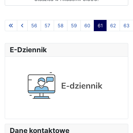
56
57
58
59
60
61
62
63
Strona 61 z 65
E-Dziennik
Dane kontaktowe