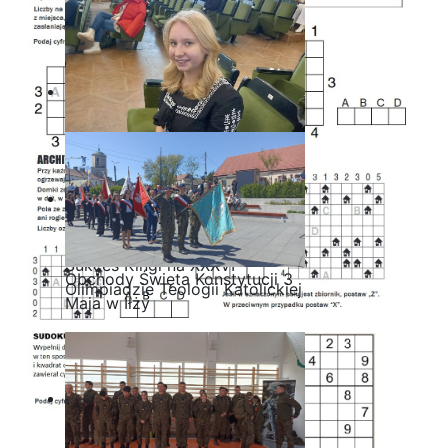
Sukces Kingi na XXXVI
Obchody Święta Konstytucji 3
Olimpiadzie Teologii Katolickiej
Maja w Iłży