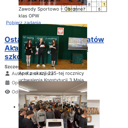
Zawody Sportowo – Obronne
klas OPW
Pobierz zadania
Ostatnia garść certyfikatów
Akademii CISCO w roku
szkolnym2025/2026
Szczegóły
Apel z okazji 235-tej rocznicy
Autor:
Kamil Krosta
uchwalenia Konstytucji 3 Maja
Opublikowano: 25 czerwiec 2026
Odsłon: 101