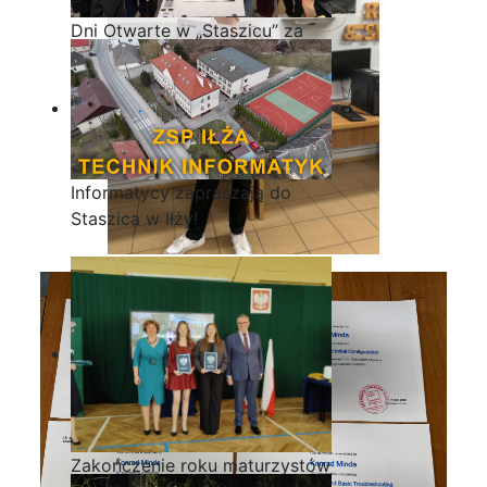
Dni Otwarte w „Staszicu” za
nami
Informatycy zapraszają do
Staszica w Iłży!
Zakończenie roku maturzystów