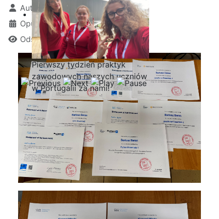
Autor:
Kamil Krosta
Opublikowano: 10 czerwiec 2026
Odsłon: 162
Pierwszy tydzień praktyk
zawodowych naszych uczniów
w Portugalii za nami!