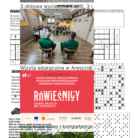
3-dniowa wycieczka klas 2, 3 i
4 technikum w Bieszczady
Wizyta edukacyjna w Areszcie
Śledczym w Radomiu
Bezpieczeństwo i kompetencje
uczniów - nasz priorytet