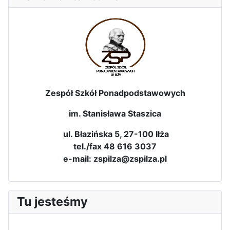
Zespół Szkół Ponadpodstawowych
im. Stanisława Staszica
ul. Błazińska 5, 27-100 Iłża
tel./fax 48 616 3037
e-mail: zspilza@zspilza.pl
Tu jesteśmy