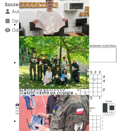
Szczegóły
Autor:
Kamil Krosta
Opublikowano: 03 luty 2026
Odsłon: 370
Ostatnia garść certyfikatów
Akademii CISCO w roku
szkolnym2025/2026
Staszic czyta na polanie