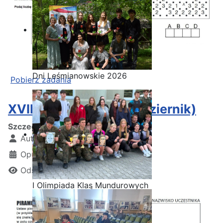
Dni Leśmianowskie 2026
Pobierz zadania
XVIII seria zadań (październik)
Szczegóły
Autor:
Kamil Krosta
Opublikowano: 30 styczeń 2025
Odsłon: 656
I Olimpiada Klas Mundurowych