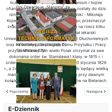
licznych anegdot. Dzięki Jego staraniom i hojnie
Dni Otwarte w „Staszicu” za
ofiarowanym funduszom wzniesione zostały do dzis
nami
istniejące: Pałac Staszica oraz pomniki - Mikołaja
Kopernika i ks. Józefa Poniatowskiego; przeznaczył
znaczne środki w swym testamencie na rzecz kilku
warszawskich szpitali, na wydział lekarski
Uniwersytetu Warszawskiego i Instytut Głuchoniemych
Informatycy zapraszają do
oraz na budowę dla ubogich Domu Przytułku i Pracy
Staszica w Iłży!
przy ul. Wolskiej. Ten wielki Polak otrzymał za swe
dokonania order św. Stanisława I klasy. w 1815 r. i
order Orła Białegow w1824 r. Zmarł 20 stycznia 1826
r., a 24 stycznia odbył się jego pogrzeb będący wielką
manifestacją. Jego grób znajduje się przy dawnym
kościele klasztornym Ojców Kamedułów na Bielanach.
Poprzednia strona: Dyrekcja
Następna stron
Poprzednia
Następna
Zakończenie roku maturzystów
E-Dziennik