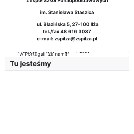
Zespół Szkół Ponadpodstawowych
im. Stanisława Staszica
ul. Błazińska 5, 27-100 Iłża
tel./fax 48 616 3037
e-mail: zspilza@zspilza.pl
Pierwszy tydzień praktyk
zawodowych naszych uczniów
w Portugalii za nami!
Tu jesteśmy