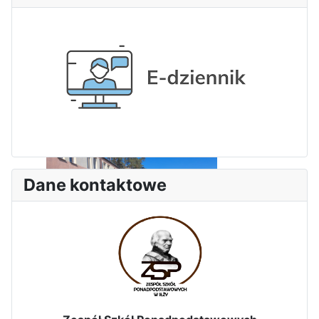
Dane kontaktowe
Zakończenie praktyk w
Portugalii
Rozpoczęcie kampanii „Gotowi
na kryzys” w ZSP w Iłży