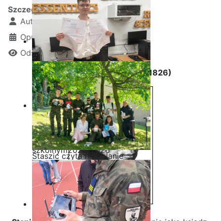
Szczegóły
Autor:
Kamil Krosta
Opublikowano: 14 grudzień 2022
Odsłon: 4488
Stanisław Staszic (1755 - 1826)
Ostatnia garść certyfikatów
Akademii CISCO w roku
szkolnym2025/2026
Staszic czyta na polanie