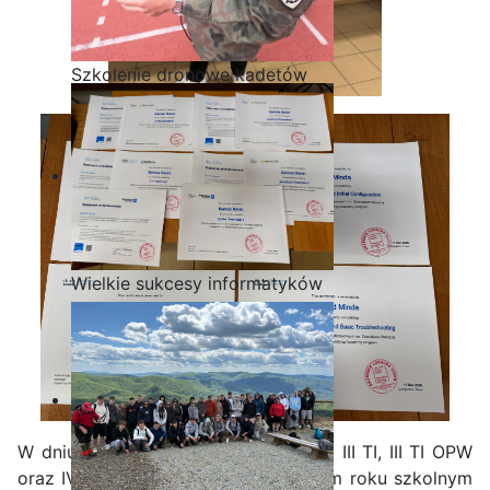
Szkolenie dronowe kadetów
OPW w Staszicu
Wielkie sukcesy informatyków
ze Staszica w Akademii
CISCO!
W dniu 26.06.2026 r. uczniowie klasy III TI, III TI OPW
oraz IV TI otrzymali ostanie już w tym roku szkolnym