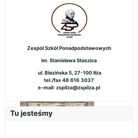
Zawody Sportowo – Obronne
klas OPW
Zespół Szkół Ponadpodstawowych
im. Stanisława Staszica
ul. Błazińska 5, 27-100 Iłża
Apel z okazji 235-tej rocznicy
tel./fax 48 616 3037
uchwalenia Konstytucji 3 Maja
e-mail: zspilza@zspilza.pl
Tu jesteśmy