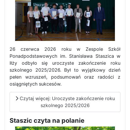
26 czerwca 2026 roku w Zespole Szkół
Ponadpodstawowych im. Stanisława Staszica w
Iłży odbyło się uroczyste zakończenie roku
szkolnego 2025/2026. Był to wyjątkowy dzień
pełen wzruszeń, podsumowań oraz radości z
osiągniętych sukcesów.
Zakończenie praktyk w
Czytaj więcej: Uroczyste zakończenie roku
Portugalii
szkolnego 2025/2026
Rozpoczęcie kampanii „Gotowi
na kryzys” w ZSP w Iłży
Staszic czyta na polanie