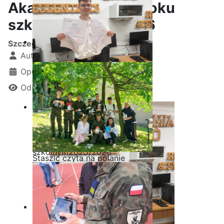
Akademii CISCO w roku
szkolnym2025/2026
Szczegóły
Autor:
Kamil Krosta
Opublikowano: 25 czerwiec 2026
Odsłon: 270
Ostatnia garść certyfikatów
Akademii CISCO w roku
szkolnym2025/2026
Staszic czyta na polanie