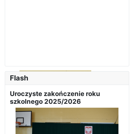
Dni Otwarte w „Staszicu” za
nami
Informatycy zapraszają do
Staszica w Iłży!
Flash
Uroczyste zakończenie roku
szkolnego 2025/2026
Zakończenie roku maturzystów