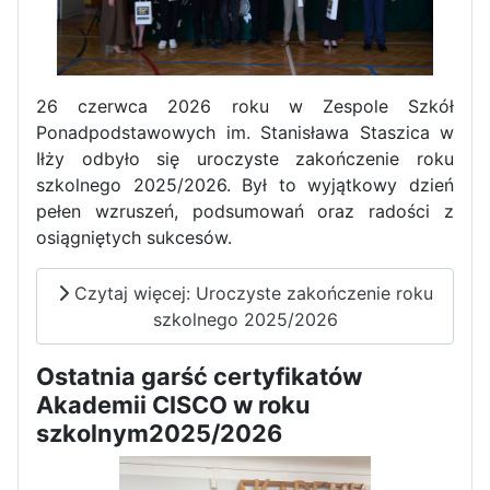
Zawody Sportowo – Obronne
klas OPW
26 czerwca 2026 roku w Zespole Szkół
Ponadpodstawowych im. Stanisława Staszica w
Iłży odbyło się uroczyste zakończenie roku
szkolnego 2025/2026. Był to wyjątkowy dzień
pełen wzruszeń, podsumowań oraz radości z
osiągniętych sukcesów.
Apel z okazji 235-tej rocznicy
Czytaj więcej: Uroczyste zakończenie roku
uchwalenia Konstytucji 3 Maja
szkolnego 2025/2026
Ostatnia garść certyfikatów
Akademii CISCO w roku
szkolnym2025/2026