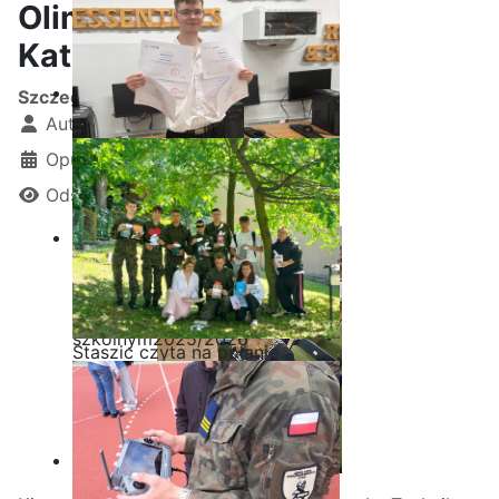
Olimpiadzie Teologii
Katolickiej
Szczegóły
Autor:
Kamil Krosta
Opublikowano: 05 maj 2026
Odsłon: 499
Ostatnia garść certyfikatów
Akademii CISCO w roku
szkolnym2025/2026
Staszic czyta na polanie