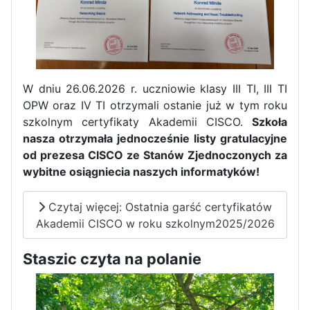
W dniu 26.06.2026 r. uczniowie klasy III TI, III TI
OPW oraz IV TI otrzymali ostanie już w tym roku
szkolnym certyfikaty Akademii CISCO.
Szkoła
nasza otrzymała jednocześnie listy gratulacyjne
od prezesa CISCO ze Stanów Zjednoczonych za
wybitne osiągniecia naszych informatyków!
Czytaj więcej: Ostatnia garść certyfikatów
Zakończenie praktyk w
Akademii CISCO w roku szkolnym2025/2026
Portugalii
Staszic czyta na polanie
Rozpoczęcie kampanii „Gotowi
na kryzys” w ZSP w Iłży