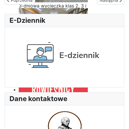
Poprzednia
Następna
3-dniowa wycieczka klas 2, 3 i
4 technikum w Bieszczady
E-Dziennik
Wizyta edukacyjna w Areszcie
Śledczym w Radomiu
Dane kontaktowe
Bezpieczeństwo i kompetencje
uczniów - nasz priorytet