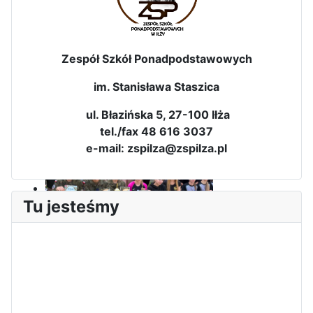
Zespół Szkół Ponadpodstawowych
im. Stanisława Staszica
Dni Leśmianowskie 2026
ul. Błazińska 5, 27-100 Iłża
tel./fax 48 616 3037
e-mail: zspilza@zspilza.pl
Tu jesteśmy
I Olimpiada Klas Mundurowych