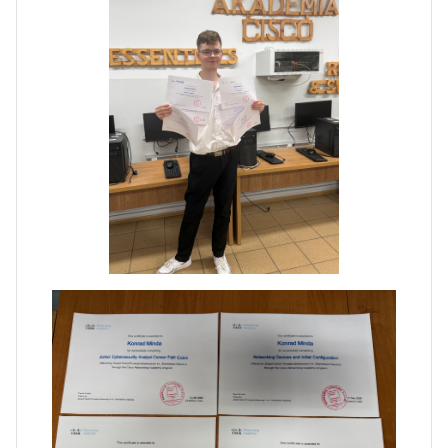
Dni Otwarte w „Staszicu” za
nami
Informatycy zapraszają do
Staszica w Iłży!
Zakończenie roku maturzystów