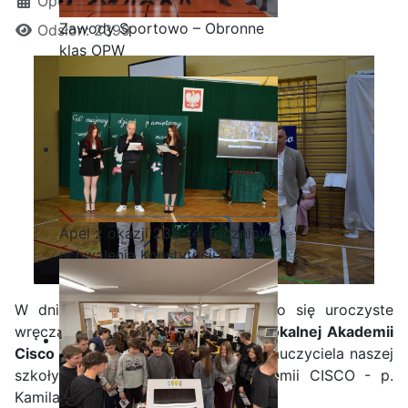
Opublikowano: 26 czerwiec 2023
Zawody Sportowo – Obronne
Odsłon: 2399
klas OPW
Apel z okazji 235-tej rocznicy
uchwalenia Konstytucji 3 Maja
W dniu 23 czerwca 2023 r. odbyło się uroczyste
wręczanie certyfikatów
VI Edycji Lokalnej Akademii
Cisco IPE C++
prowadzonej przez nauczyciela naszej
szkoły i zarazem instruktora Akademii CISCO - p.
Kamila Krostę.