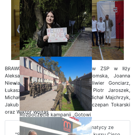
BRAWO!!! Uczniowie klasy IV TI w ZSP w Iłży
Aleksandra Lisek, Izabela Niewiadomska, Joanna
Niewiadomska, Mikołaj Fereniec, Oliwier Gonciarz,
Łukasz Gromada, Jakub Iwanicki, Piotr Jaroszek,
Zakończenie praktyk w
Michał Jagiełła, Mariusz Majchrzyk, Michał Majchrzyk,
Portugalii
Jakub Młynarczyk, Kewin Pawlak, Szczepan Tokarski
oraz Wiktor Wojtas
Rozpoczęcie kampanii „Gotowi
na kryzys” w ZSP w Iłży
Czytaj więcej: Najlepsi informatycy ze
"Staszica" z certyfikatem II edycji kursu Cisco