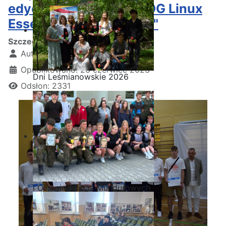
edycji kursu CISCO "NDG Linux
Essentials" w "Staszicu"
Szczegóły
Autor:
Kamil Krosta
Opublikowano: 26 czerwiec 2023
Dni Leśmianowskie 2026
Odsłon: 2331
I Olimpiada Klas Mundurowych