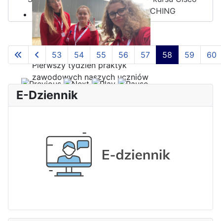
CCNA: ROUTING AND SWITCHING
53
54
55
56
57
58
59
60
Strona 58 z 65
Pierwszy tydzień praktyk
zawodowych naszych uczniów
w Portugalii za nami!
E-Dziennik