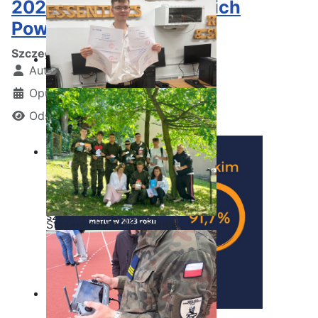
2023 w szkołach średnich
Powiatu Radomskiego
Szczegóły
Autor:
Kamil Krosta
Opublikowano: 13 lipiec 2023
Odsłon: 4842
Ostatnia garść certyfikatów
Akademii CISCO w roku
szkolnym2025/2026
Staszic czyta na polanie