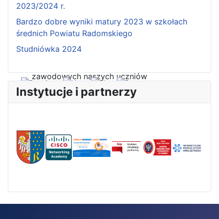
2023/2024 r.
Bardzo dobre wyniki matury 2023 w szkołach
średnich Powiatu Radomskiego
Studniówka 2024
Pierwszy tydzień praktyk
zawodowych naszych uczniów
w Portugalii za nami!
Instytucje i partnerzy