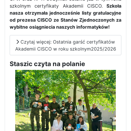
szkolnym certyfikaty Akademii CISCO.
Szkoła
Dni Otwarte w „Staszicu” za
nasza otrzymała jednocześnie listy gratulacyjne
nami
od prezesa CISCO ze Stanów Zjednoczonych za
wybitne osiągniecia naszych informatyków!
Czytaj więcej: Ostatnia garść certyfikatów
Akademii CISCO w roku szkolnym2025/2026
Informatycy zapraszają do
Staszica w Iłży!
Staszic czyta na polanie
Zakończenie roku maturzystów