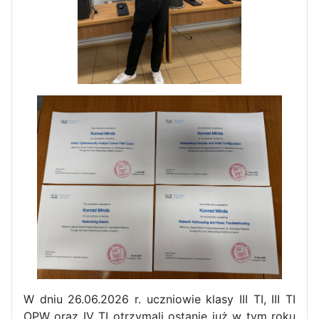
Zawody Sportowo – Obronne
klas OPW
Apel z okazji 235-tej rocznicy
uchwalenia Konstytucji 3 Maja
W dniu 26.06.2026 r. uczniowie klasy III TI, III TI
OPW oraz IV TI otrzymali ostanie już w tym roku