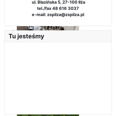
ul. Błazińska 5, 27-100 Iłża
3-dniowa wycieczka klas 2, 3 i
tel./fax 48 616 3037
4 technikum w Bieszczady
e-mail: zspilza@zspilza.pl
Tu jesteśmy
Wizyta edukacyjna w Areszcie
Śledczym w Radomiu
Bezpieczeństwo i kompetencje
uczniów - nasz priorytet