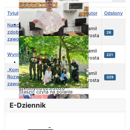
Tytuł
Autor
Odsłony
Nauczyciele ZSP w Iłży
Kamil
zdobywali doświadczenie
28
Krosta
zawodowe w Portugalii
Kamil
Wyniki rekrutacji nauczycieli
221
Krosta
„Kompetencje przyszłości.
Kamil
Ostatnia garść certyfikatów
Rozwój umiejętności
329
Krosta
Akademii CISCO w roku
zawodowych w Portugalii”
szkolnym2025/2026
Staszic czyta na polanie
Spis artykułów
E-Dziennik