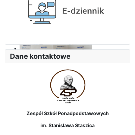
Szkolenie dronowe kadetów
OPW w Staszicu
Dane kontaktowe
Wielkie sukcesy informatyków
ze Staszica w Akademii
CISCO!
Zespół Szkół Ponadpodstawowych
im. Stanisława Staszica