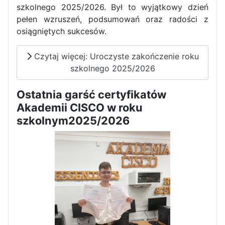
szkolnego 2025/2026. Był to wyjątkowy dzień
pełen wzruszeń, podsumowań oraz radości z
osiągniętych sukcesów.
Czytaj więcej: Uroczyste zakończenie roku
szkolnego 2025/2026
Ostatnia garść certyfikatów
Akademii CISCO w roku
szkolnym2025/2026
Sukces Kingi na XXXVI
Obchody Święta Konstytucji 3
Olimpiadzie Teologii Katolickiej
Maja w Iłży