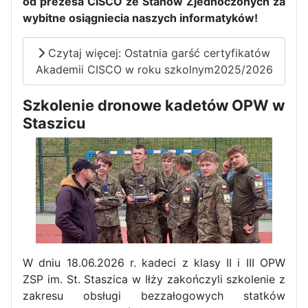
od prezesa CISCO ze Stanów Zjednoczonych za
wybitne osiągniecia naszych informatyków!
Czytaj więcej: Ostatnia garść certyfikatów
Akademii CISCO w roku szkolnym2025/2026
Szkolenie dronowe kadetów OPW w
Staszicu
W dniu 18.06.2026 r. kadeci z klasy II i III OPW
ZSP im. St. Staszica w Iłży zakończyli szkolenie z
zakresu obsługi bezzałogowych statków