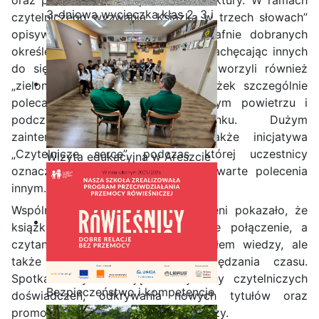
3-dniowa wycieczka klas 2, 3 i
czytelniczego wyzwania „Książka w trzech słowach”
4 technikum w Bieszczady
opisywali je za pomocą trzech trafnie dobranych
określeń, rozwijając kreatywność i zachęcając innych
do sięgania po polecane tytuły. Stworzyli również
„zieloną listę lektur” – zestaw książek szczególnie
polecanych do czytania na świeżym powietrzu i
podczas letniego wypoczynku. Dużym
zainteresowaniem cieszyła się także inicjatywa
„Czytelnicze serce”, podczas której uczestnicy
Wizyta edukacyjna w Areszcie
oznaczali symbolem serca książki warte polecenia
Śledczym w Radomiu
innym.
Wspólne czytanie w otoczeniu zieleni pokazało, że
książka i natura tworzą doskonałe połączenie, a
czytanie może być nie tylko źródłem wiedzy, ale
także przyjemnym sposobem spędzania czasu.
Spotkanie było okazją do wymiany czytelniczych
Bezpieczeństwo i kompetencje
doświadczeń, odkrywania nowych tytułów oraz
uczniów - nasz priorytet
promowania literatury wśród młodzieży.