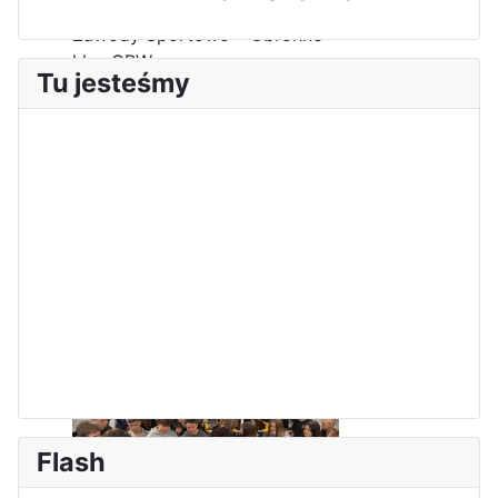
Zawody Sportowo – Obronne
klas OPW
Tu jesteśmy
Apel z okazji 235-tej rocznicy
uchwalenia Konstytucji 3 Maja
Flash