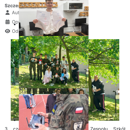
Szczegóły
Autor:
Kamil Krosta
Opublikowano: 22 czerwiec 2026
Odsłon: 346
Ostatnia garść certyfikatów
Akademii CISCO w roku
szkolnym2025/2026
Staszic czyta na polanie
3 czerwca 2026 r. Biblioteka Zespołu Szkół