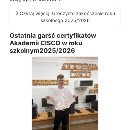
Czytaj więcej: Uroczyste zakończenie roku
szkolnego 2025/2026
Ostatnia garść certyfikatów
Akademii CISCO w roku
szkolnym2025/2026
Zakończenie praktyk w
Portugalii
Rozpoczęcie kampanii „Gotowi
na kryzys” w ZSP w Iłży