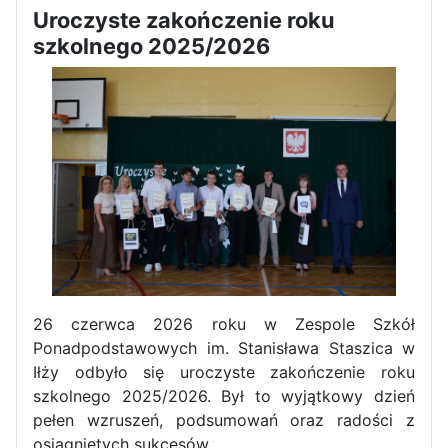
Uroczyste zakończenie roku
Dni Otwarte w „Staszicu” za
szkolnego 2025/2026
nami
Informatycy zapraszają do
Staszica w Iłży!
26 czerwca 2026 roku w Zespole Szkół
Ponadpodstawowych im. Stanisława Staszica w
Iłży odbyło się uroczyste zakończenie roku
szkolnego 2025/2026. Był to wyjątkowy dzień
pełen wzruszeń, podsumowań oraz radości z
Zakończenie roku maturzystów
osiągniętych sukcesów.