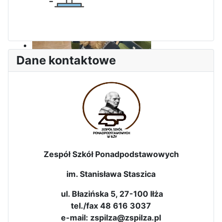
Dane kontaktowe
Sukces Kingi na XXXVI
Obchody Święta Konstytucji 3
Olimpiadzie Teologii Katolickiej
Maja w Iłży
Zespół Szkół Ponadpodstawowych
im. Stanisława Staszica
ul. Błazińska 5, 27-100 Iłża
tel./fax 48 616 3037
e-mail: zspilza@zspilza.pl