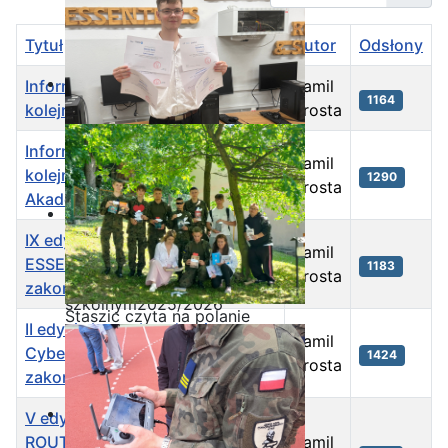
Tytuł
Autor
Odsłony
Informatycy z II TI zdobywają
Kamil
1164
kolejny szczebel kariery CISCO
Krosta
Informatycy ze Staszica z
Kamil
kolejnymi certyfikatami
1290
Krosta
Akademii CISCO!
IX edycja kursu CISCO IT
Kamil
Ostatnia garść certyfikatów
ESSENTIALS w "Staszicu"
1183
Krosta
Akademii CISCO w roku
zakończona!
szkolnym2025/2026
Staszic czyta na polanie
II edycja kursu Intoduction to
Kamil
Cybersecurity "Staszicu"
1424
Krosta
zakończona!
V edycja kursu CISCO CCNA
ROUTING AND SWITCHING:
Kamil