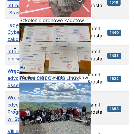
1516
Introduction to Networks w
Krosta
"Staszicu" zakończona!
Szkolenie dronowe kadetów
I edycja kursu Intoduction to
OPW w Staszicu
Kamil
Cybersecurity "Staszicu"
1440
Krosta
zakończona!
Informatycy z klasy I TI z
Kamil
1488
pierwszym certyfikatem CISCO!
Krosta
Wręczenie certyfikatów VIII
Kamil
Wielkie sukcesy informatyków
edycji kursu CISCO "NDG Linux
1622
Krosta
ze Staszica w Akademii
Essentials" w "Staszicu"
CISCO!
Wręczenie certyfikatów VII
edycji kursu CISCO Introduction
Kamil
1853
Programming Essentials in C++
Krosta
w "Staszicu"
VIII edycja kursu CISCO IT