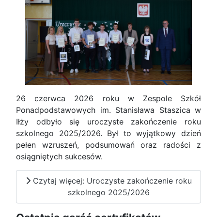
Zawody Sportowo – Obronne
klas OPW
26 czerwca 2026 roku w Zespole Szkół
Ponadpodstawowych im. Stanisława Staszica w
Iłży odbyło się uroczyste zakończenie roku
Apel z okazji 235-tej rocznicy
szkolnego 2025/2026. Był to wyjątkowy dzień
uchwalenia Konstytucji 3 Maja
pełen wzruszeń, podsumowań oraz radości z
osiągniętych sukcesów.
Czytaj więcej: Uroczyste zakończenie roku
szkolnego 2025/2026