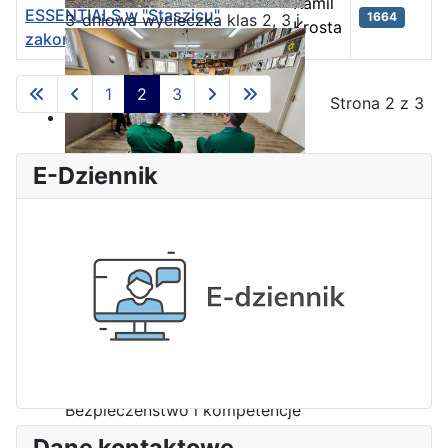
Kamil
ESSENTIALS w "Staszicu"
1664
3-dniowa wycieczka klas 2, 3 i
Krosta
zakończona!
4 technikum w Bieszczady
Spis artykułów
1
2
3
Strona 2 z 3
E-Dziennik
Wizyta edukacyjna w Areszcie
Śledczym w Radomiu
Bezpieczeństwo i kompetencje
uczniów - nasz priorytet
Dane kontaktowe