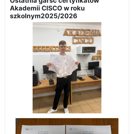
Ostatnia garść certyfikatów
Akademii CISCO w roku
Dni Otwarte w „Staszicu” za
szkolnym2025/2026
nami
Informatycy zapraszają do
Staszica w Iłży!
Zakończenie roku maturzystów