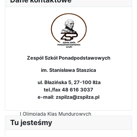
Dni Leśmianowskie 2026
Zespół Szkół Ponadpodstawowych
im. Stanisława Staszica
ul. Błazińska 5, 27-100 Iłża
tel./fax 48 616 3037
e-mail: zspilza@zspilza.pl
I Olimpiada Klas Mundurowych
Tu jesteśmy