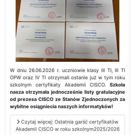
W dniu 26.06.2026 r. uczniowie klasy III TI, III TI
OPW oraz IV TI otrzymali ostanie już w tym roku
szkolnym certyfikaty Akademii CISCO.
Szkoła
nasza otrzymała jednocześnie listy gratulacyjne
Zakończenie praktyk w
od prezesa CISCO ze Stanów Zjednoczonych za
Portugalii
wybitne osiągniecia naszych informatyków!
Rozpoczęcie kampanii „Gotowi
Czytaj więcej: Ostatnia garść certyfikatów
na kryzys” w ZSP w Iłży
Akademii CISCO w roku szkolnym2025/2026