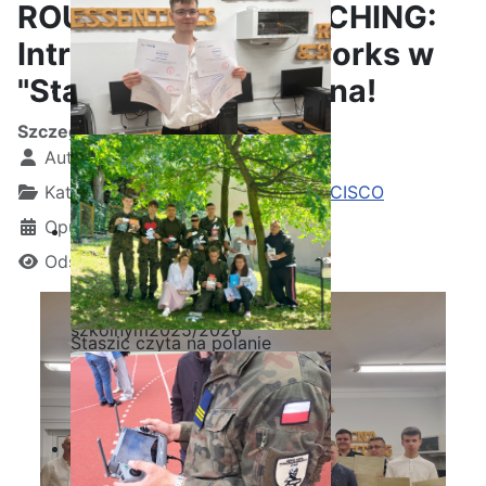
ROUTING AND SWITCHING:
Introduction to Networks w
"Staszicu" zakończona!
Szczegóły
Autor:
Kamil Krosta
Kategoria:
Wydarzenia z akademii CISCO
Opublikowano: 23 czerwiec 2024
Odsłon: 1511
Ostatnia garść certyfikatów
Akademii CISCO w roku
szkolnym2025/2026
Staszic czyta na polanie