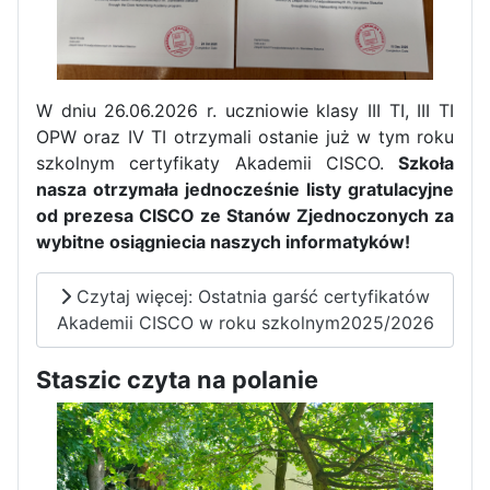
W dniu 26.06.2026 r. uczniowie klasy III TI, III TI
OPW oraz IV TI otrzymali ostanie już w tym roku
Pierwszy tydzień praktyk
szkolnym certyfikaty Akademii CISCO.
Szkoła
zawodowych naszych uczniów
nasza otrzymała jednocześnie listy gratulacyjne
w Portugalii za nami!
od prezesa CISCO ze Stanów Zjednoczonych za
wybitne osiągniecia naszych informatyków!
Czytaj więcej: Ostatnia garść certyfikatów
Akademii CISCO w roku szkolnym2025/2026
Staszic czyta na polanie