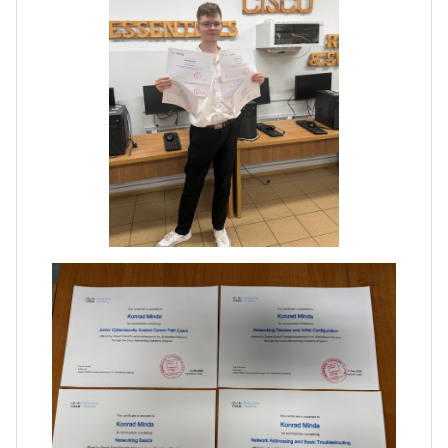
Zakończenie praktyk w
Portugalii
Rozpoczęcie kampanii „Gotowi
na kryzys” w ZSP w Iłży