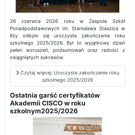
Dni Otwarte w „Staszicu” za
nami
26 czerwca 2026 roku w Zespole Szkół
Ponadpodstawowych im. Stanisława Staszica w
Iłży odbyło się uroczyste zakończenie roku
szkolnego 2025/2026. Był to wyjątkowy dzień
pełen wzruszeń, podsumowań oraz radości z
Informatycy zapraszają do
osiągniętych sukcesów.
Staszica w Iłży!
Czytaj więcej: Uroczyste zakończenie roku
szkolnego 2025/2026
Ostatnia garść certyfikatów
Akademii CISCO w roku
szkolnym2025/2026
Zakończenie roku maturzystów