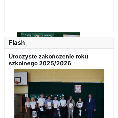
Zawody Sportowo – Obronne
klas OPW
Flash
Uroczyste zakończenie roku
szkolnego 2025/2026
Apel z okazji 235-tej rocznicy
uchwalenia Konstytucji 3 Maja