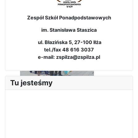
Zespół Szkół Ponadpodstawowych
im. Stanisława Staszica
ul. Błazińska 5, 27-100 Iłża
tel./fax 48 616 3037
e-mail: zspilza@zspilza.pl
Tu jesteśmy
Sukces Kingi na XXXVI
Obchody Święta Konstytucji 3
Olimpiadzie Teologii Katolickiej
Maja w Iłży