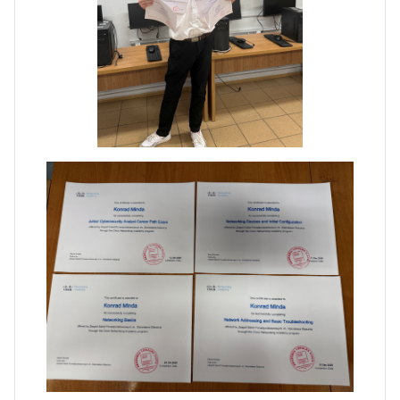
Zakończenie praktyk w
Portugalii
Rozpoczęcie kampanii „Gotowi
na kryzys” w ZSP w Iłży