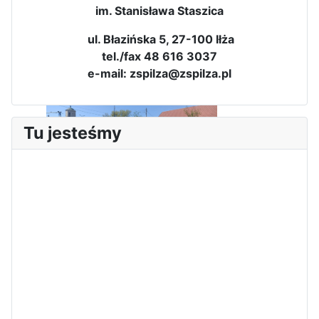
im. Stanisława Staszica
ul. Błazińska 5, 27-100 Iłża
tel./fax 48 616 3037
e-mail: zspilza@zspilza.pl
Tu jesteśmy
Sukces Kingi na XXXVI
Obchody Święta Konstytucji 3
Olimpiadzie Teologii Katolickiej
Maja w Iłży