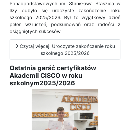
Ponadpodstawowych im. Stanisława Staszica w
Dni Otwarte w „Staszicu” za
Iłży odbyło się uroczyste zakończenie roku
nami
szkolnego 2025/2026. Był to wyjątkowy dzień
pełen wzruszeń, podsumowań oraz radości z
osiągniętych sukcesów.
Czytaj więcej: Uroczyste zakończenie roku
Informatycy zapraszają do
szkolnego 2025/2026
Staszica w Iłży!
Ostatnia garść certyfikatów
Akademii CISCO w roku
szkolnym2025/2026
Zakończenie roku maturzystów