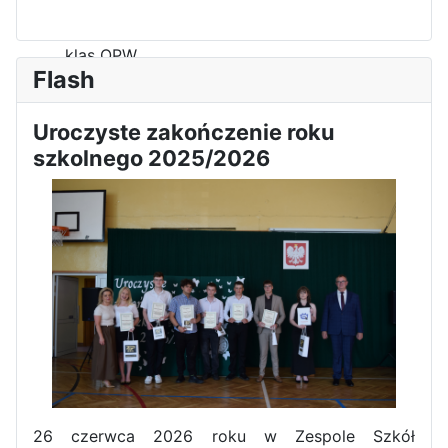
Zawody Sportowo – Obronne
klas OPW
Flash
Uroczyste zakończenie roku
szkolnego 2025/2026
Apel z okazji 235-tej rocznicy
uchwalenia Konstytucji 3 Maja
26 czerwca 2026 roku w Zespole Szkół