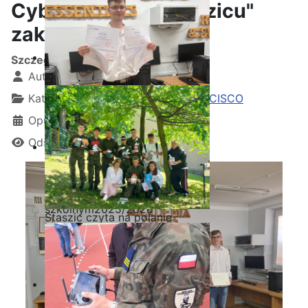
Cybersecurity "Staszicu"
zakończona!
Szczegóły
Autor:
Kamil Krosta
Kategoria:
Wydarzenia z akademii CISCO
Opublikowano: 23 czerwiec 2024
Odsłon: 1434
Ostatnia garść certyfikatów
Akademii CISCO w roku
szkolnym2025/2026
Staszic czyta na polanie