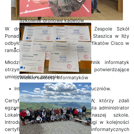
Szkolenie dronowe kadetów
OPW w Staszicu
W dniu 21 czerwca 2024 r. w Zespole Szkół
Ponadpodstawowych im. Stanisława Staszica w Iłży
odbyło się uroczyste wręczenie certyfikatów Cisco w
ramach działającej Lokalnej Akademii.
Młodzież z klasy pierwszej technik informatyk
otrzymała dyplomy i zaświadczenia potwierdzające
umiejętności w zakresie:
Wielkie sukcesy informatyków
ze Staszica w Akademii
Introduction to Cybersecurity – 4 uczniów.
CISCO!
Certyfikat uczniom klasy I TI/OPW, którzy zdali
egzamin finałowy
wręczył Kamil Krosta administrator
Lokalnej Akademii CISCO w naszej szkole.
Introduction to Cybersecurity to drugi w kolejności
certyfikat jednej z największych firm informatycznych