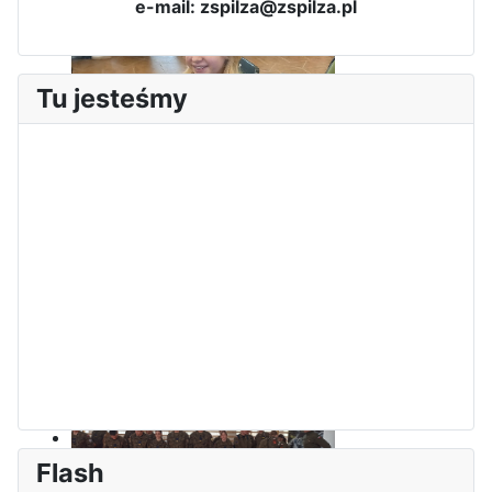
e-mail: zspilza@zspilza.pl
Tu jesteśmy
Sukces Kingi na XXXVI
Obchody Święta Konstytucji 3
Olimpiadzie Teologii Katolickiej
Maja w Iłży
Flash