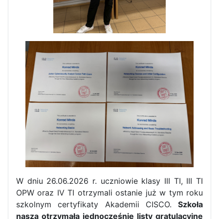
Zakończenie praktyk w
Portugalii
W dniu 26.06.2026 r. uczniowie klasy III TI, III TI
Rozpoczęcie kampanii „Gotowi
OPW oraz IV TI otrzymali ostanie już w tym roku
na kryzys” w ZSP w Iłży
szkolnym certyfikaty Akademii CISCO.
Szkoła
nasza otrzymała jednocześnie listy gratulacyjne