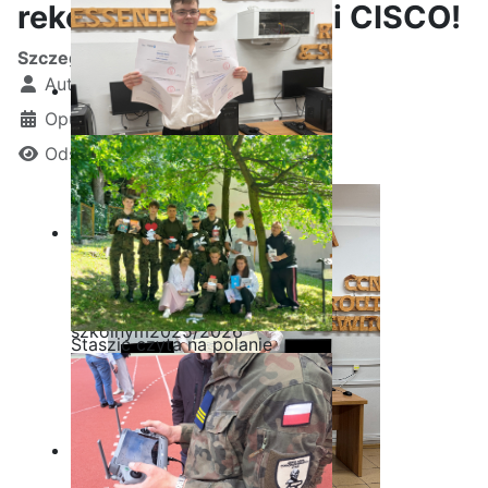
rekordzistą Akademii CISCO!
Szczegóły
Autor:
Kamil Krosta
Opublikowano: 01 lipiec 2025
Odsłon: 1096
Ostatnia garść certyfikatów
Akademii CISCO w roku
szkolnym2025/2026
Staszic czyta na polanie