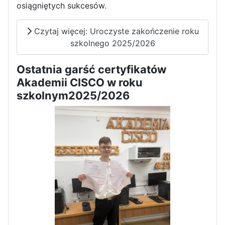
osiągniętych sukcesów.
Dni Otwarte w „Staszicu” za
nami
Czytaj więcej: Uroczyste zakończenie roku
szkolnego 2025/2026
Ostatnia garść certyfikatów
Akademii CISCO w roku
Informatycy zapraszają do
szkolnym2025/2026
Staszica w Iłży!
Zakończenie roku maturzystów