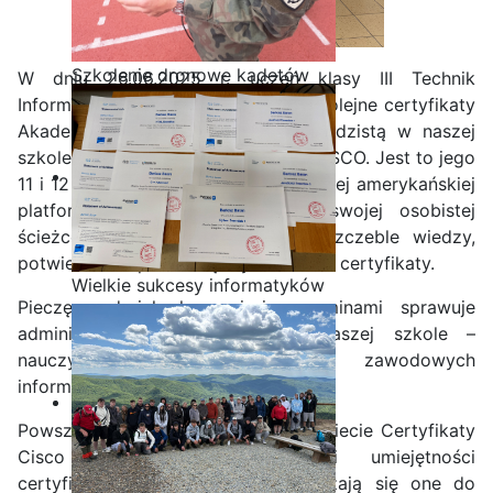
Szkolenie dronowe kadetów
W dniu 26.06.2025 r. uczeń klasy III Technik
OPW w Staszicu
Informatyk Bartosz Baran otrzymał kolejne certyfikaty
Akademii CISCO. Bartosz jest rekordzistą w naszej
szkole z zdobywaniu certyfikatów CISCO. Jest to jego
11 i 12 certyfikat w tym roku. Dzięki tej amerykańskiej
platformie uczniowie w ramach swojej osobistej
ścieżce kariery pokonują kolejne szczeble wiedzy,
potwierdzane przez międzynarodowe certyfikaty.
Wielkie sukcesy informatyków
Pieczę nad ich kursami i egzaminami sprawuje
ze Staszica w Akademii
administrator lokalnej sieci w naszej szkole –
CISCO!
nauczyciel przedmiotów zawodowych
informatycznych p. Kamil Krosta.
Powszechnie uznawane na całym świecie Certyfikaty
Cisco potwierdzają wiedzę i umiejętności
certyfikowanych specjalistów. Zaliczają się one do