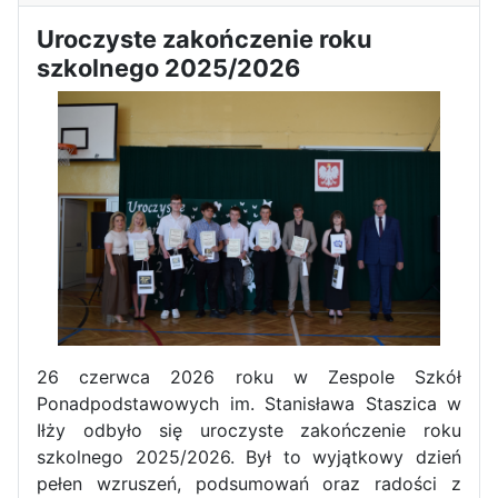
Zawody Sportowo – Obronne
Uroczyste zakończenie roku
klas OPW
szkolnego 2025/2026
Apel z okazji 235-tej rocznicy
uchwalenia Konstytucji 3 Maja
26 czerwca 2026 roku w Zespole Szkół
Ponadpodstawowych im. Stanisława Staszica w
Iłży odbyło się uroczyste zakończenie roku
szkolnego 2025/2026. Był to wyjątkowy dzień
pełen wzruszeń, podsumowań oraz radości z