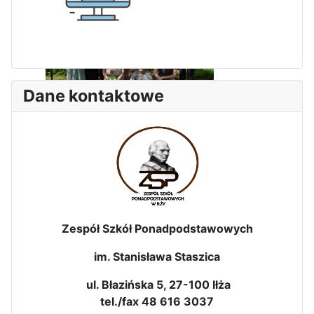
Dane kontaktowe
Dni Leśmianowskie 2026
Zespół Szkół Ponadpodstawowych
im. Stanisława Staszica
I Olimpiada Klas Mundurowych
ul. Błazińska 5, 27-100 Iłża
tel./fax 48 616 3037