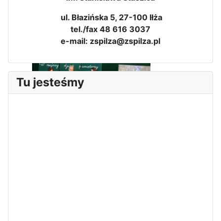
Zawody Sportowo – Obronne
ul. Błazińska 5, 27-100 Iłża
klas OPW
tel./fax 48 616 3037
e-mail: zspilza@zspilza.pl
Tu jesteśmy
Apel z okazji 235-tej rocznicy
uchwalenia Konstytucji 3 Maja