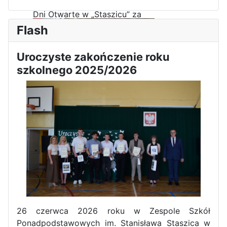
Dni Otwarte w „Staszicu” za
nami
Flash
Uroczyste zakończenie roku
szkolnego 2025/2026
Informatycy zapraszają do
Staszica w Iłży!
26 czerwca 2026 roku w Zespole Szkół
Zakończenie roku maturzystów
Ponadpodstawowych im. Stanisława Staszica w