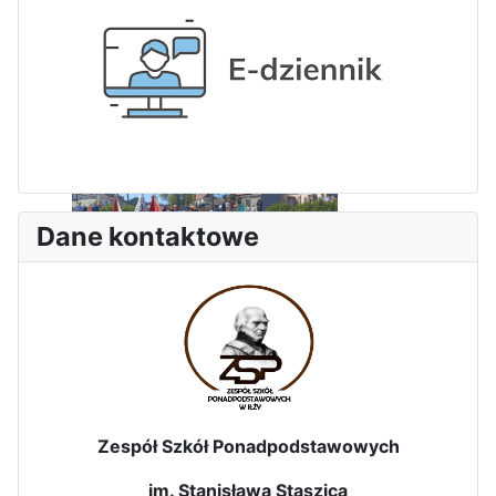
Dane kontaktowe
Sukces Kingi na XXXVI
Obchody Święta Konstytucji 3
Olimpiadzie Teologii Katolickiej
Maja w Iłży
Zespół Szkół Ponadpodstawowych
im. Stanisława Staszica