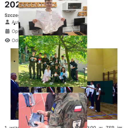
2025/2026
Szczegóły
Autor:
Kamil Krosta
Opublikowano: 01 wrzesień 2025
Odsłon: 1124
Ostatnia garść certyfikatów
Akademii CISCO w roku
szkolnym2025/2026
Staszic czyta na polanie
1 września 2025 roku o godzinie 9:00 w ZSP im.