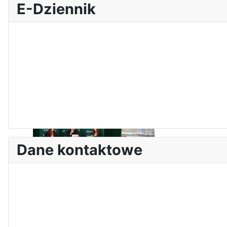
E-Dziennik
Zawody Sportowo – Obronne
klas OPW
Dane kontaktowe
Apel z okazji 235-tej rocznicy
uchwalenia Konstytucji 3 Maja