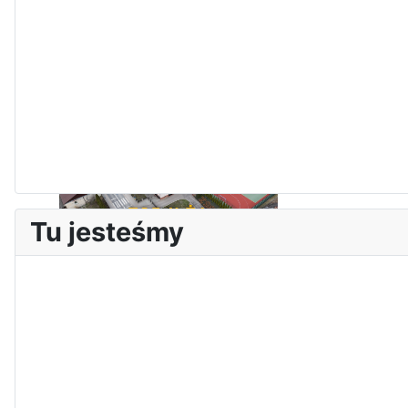
Dni Otwarte w „Staszicu” za
nami
Tu jesteśmy
Informatycy zapraszają do
Staszica w Iłży!