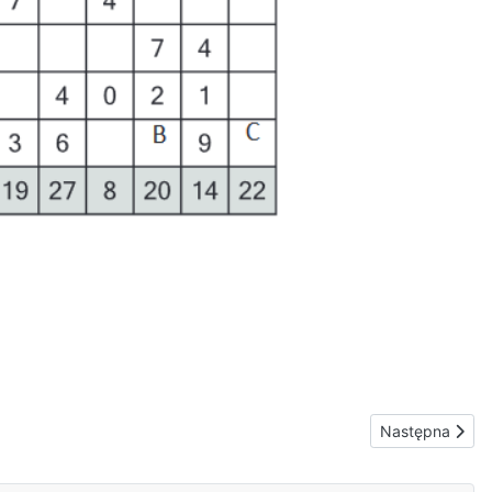
Następna strona
Następna