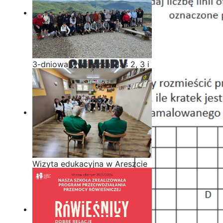
3-dniowa wycieczka klas 2, 3 i
4 technikum w Bieszczady
Wizyta edukacyjna w Areszcie
Śledczym w Radomiu