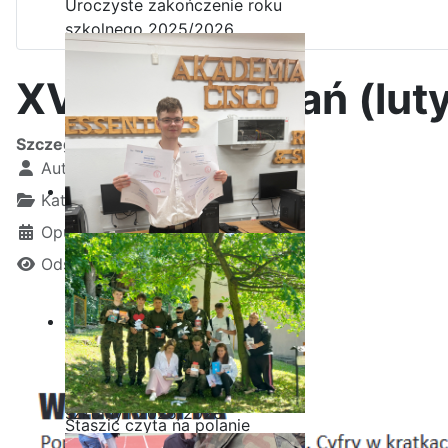
Uroczyste zakończenie roku
szkolnego 2025/2026
XVII seria zadań (lut
Szczegóły
Autor:
Kamil Krosta
Kategoria:
Liga Logiczna
Opublikowano: 28 luty 2025
Odsłon: 1531
Ostatnia garść certyfikatów
Akademii CISCO w roku
szkolnym2025/2026
Staszic czyta na polanie