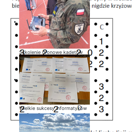
Szkolenie dronowe kadetów
OPW w Staszicu
Wielkie sukcesy informatyków
ze Staszica w Akademii
CISCO!