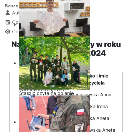
Szczegóły
Autor:
Kamil Krosta
Opublikowano: 10 grudzień 2022
Odsłon: 12389
Nauczyciele pracujący w roku
szkolnym 2023/2024
Ostatnia garść certyfikatów
Nazwisko i imię
Przedmiot
Akademii CISCO w roku
Nauczyciela
szkolnym2025/2026
Staszic czyta na polanie
Maciejewska Anna
Język polski
Kotowska Irena
Grobelska Aneta
Zwierzchowska Aneta