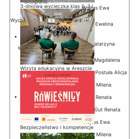
Geografia
3-dniowa wycieczka klas 2, 3 i
Wojtas Ewa
4 technikum w Bieszczady
Wychowanie do życia
Podlak Ewelina
w rodzinie
Wiedza o
Koriat Katarzyna
społeczeństwie
Jastalska Magdalena
Wizyta edukacyjna w Areszcie
Matematyka
Wietrzyńska-Postuła Alicja
Śledczym w Radomiu
Cheda Milena
Fizyka
Pypeć Renata
Niewadzi-Gut Renata
Geografia
Wojtas Ewa
Bezpieczeństwo i kompetencje
Biologia
Cheda Milena
uczniów - nasz priorytet