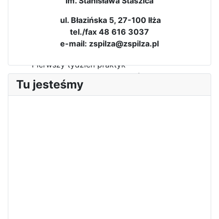
im. Stanisława Staszica
ul. Błazińska 5, 27-100 Iłża
tel./fax 48 616 3037
e-mail: zspilza@zspilza.pl
Pierwszy tydzień praktyk
zawodowych naszych uczniów
Tu jesteśmy
w Portugalii za nami!