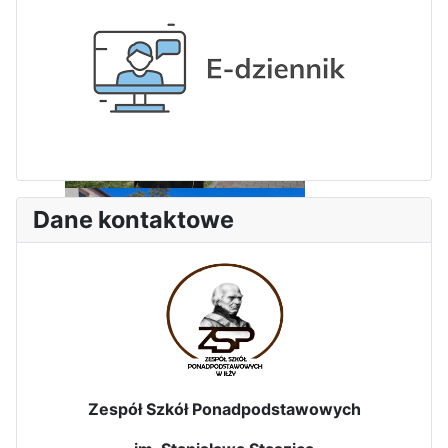
Dane kontaktowe
Zakończenie praktyk w
Portugalii
Rozpoczęcie kampanii „Gotowi
na kryzys” w ZSP w Iłży
Zespół Szkół Ponadpodstawowych