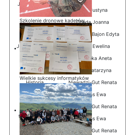
Język angielski
Foss Justyna
Szkolenie dronowe kadetów
Cheda Joanna
OPW w Staszicu
Durazińska-Bajon Edyta
Język niemiecki
Podlak Ewelina
Grobelska Aneta
Koriat Katarzyna
Wielkie sukcesy informatyków
Historia
Niewadzi-Gut Renata
ze Staszica w Akademii
CISCO!
Wojtas Ewa
Niewadzi-Gut Renata
Historia i
teraźniejszość
Wojtas Ewa
Niewadzi-Gut Renata