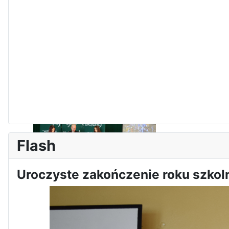
Zawody Sportowo – Obronne
klas OPW
Flash
Uroczyste zakończenie roku szko
Apel z okazji 235-tej rocznicy
uchwalenia Konstytucji 3 Maja