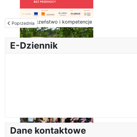
Bezpieczeństwo i kompetencje
Poprzednia strona: Projekt "Jedno życie"
Poprzednia
uczniów - nasz priorytet
E-Dziennik
Dni Leśmianowskie 2026
Dane kontaktowe