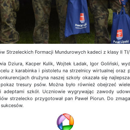
 Strzeleckich Formacji Mundurowych kadeci z klasy II TI/
wia Dziura, Kacper Kulik, Wojtek Ładak, Igor Goliński, wy
elu z karabinka i pistoletu na strzelnicy wirtualnej oraz 
kurencjach drużyna naszej szkoły okazała się najlepsza
 pokaz tresury psów. Można było również obejrzeć wiele
ymi adeptami szkół. Uczniowie wygrywając zawody udow
ów strzelecko przygotował pan Paweł Piorun. Do zmaga
 sukcesów.