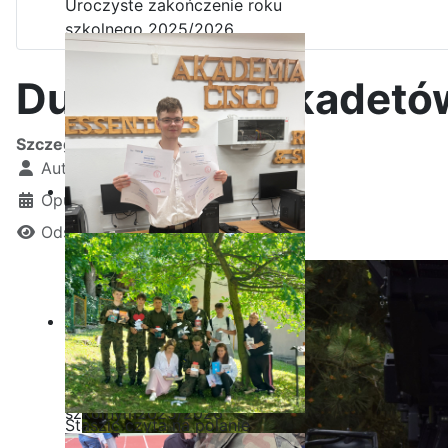
Uroczyste zakończenie roku
szkolnego 2025/2026
Duży sukces kadetó
Szczegóły
Autor:
Kamil Krosta
Opublikowano: 24 maj 2025
Odsłon: 1295
Ostatnia garść certyfikatów
Akademii CISCO w roku
szkolnym2025/2026
Staszic czyta na polanie