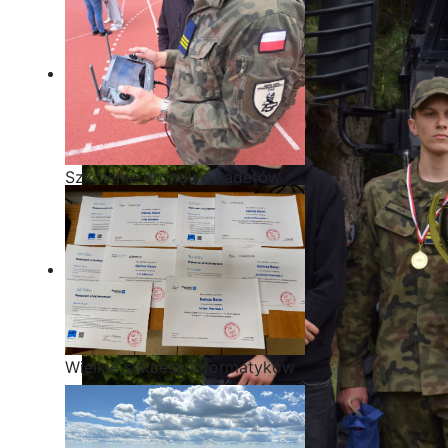
Szkolenie dronowe kadetów
OPW w Staszicu
Wielkie sukcesy informatyków
ze Staszica w Akademii
CISCO!