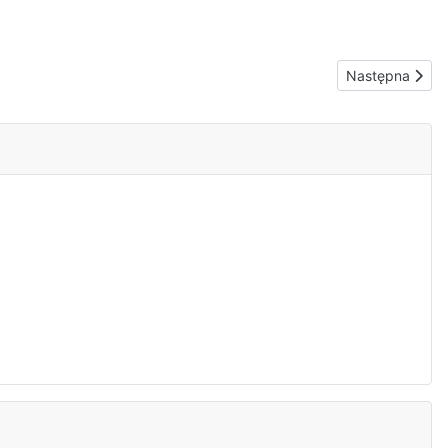
Następna stron
Następna