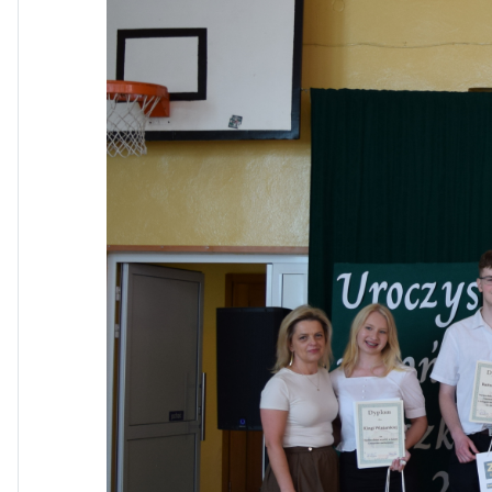
Dni Otwarte w „Staszicu” za
nami
Informatycy zapraszają do
Staszica w Iłży!