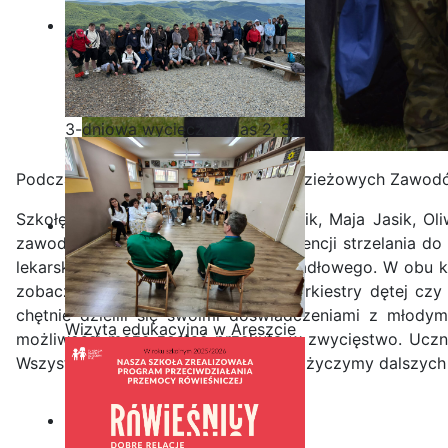
3-dniowa wycieczka klas 2, 3 i
4 technikum w Bieszczady
Podczas III edycji Mazowieckich Młodzieżowych Zawodów
Szkołę reprezentowali: Patrycja Gawlik, Maja Jasik, Oli
zawody składały się z dwóch konkurencji strzelania do c
lekarską, brzuszków oraz biegu wahadłowego. W obu kon
zobaczyć pokaz musztry, występy orkiestry dętej czy
chętnie dzielili się swoimi doświadczeniami z młod
Wizyta edukacyjna w Areszcie
możliwości może zostać przekuta w zwycięstwo. Uczni
Śledczym w Radomiu
Wszystkim uczestnikom gratulujemy i życzymy dalszych