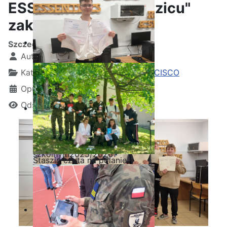
ESSENTIALS w "Staszicu"
zakończona!
Szczegóły
Autor:
Kamil Krosta
Kategoria:
Wydarzenia z akademii CISCO
Opublikowano: 09 listopad 2022
Odsłon: 1580
Ostatnia garść certyfikatów
Akademii CISCO w roku
szkolnym2025/2026
Staszic czyta na polanie