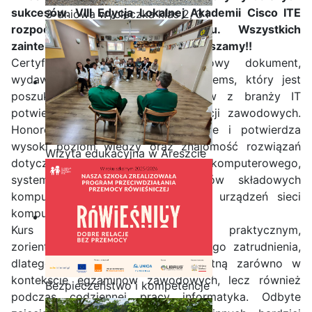
sukcesów. VIII Edycja Lokalnej Akademii Cisco ITE
3-dniowa wycieczka klas 2, 3 i
rozpocznie się w tym roku. Wszystkich
4 technikum w Bieszczady
zainteresowanych serdecznie zapraszamy!!
Certyfikat ten to międzynarodowy dokument,
wydawany przez firmę Cisco Systems, który jest
poszukiwanym przez pracodawców z branży IT
potwierdzeniem wysokich kwalifikacji zawodowych.
Honorowany jest na całym świecie i potwierdza
wysoki poziom wiedzy oraz znajomość rozwiązań
Wizyta edukacyjna w Areszcie
dotyczących działania sprzętu komputerowego,
Śledczym w Radomiu
systemów operacyjnych, elementów składowych
komputera oraz podstaw działania urządzeń sieci
komputerowych.
Kurs ITE był kursem bardzo praktycznym,
zorientowanym w kierunku przyszłego zatrudnienia,
dlatego obejmował wiedzę przydatną zarówno w
kontekście egzaminów zawodowych, lecz również
Bezpieczeństwo i kompetencje
podczas codziennej pracy informatyka. Odbyte
uczniów - nasz priorytet