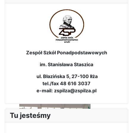
Zespół Szkół Ponadpodstawowych
im. Stanisława Staszica
ul. Błazińska 5, 27-100 Iłża
Sukces Kingi na XXXVI
Obchody Święta Konstytucji 3
tel./fax 48 616 3037
Olimpiadzie Teologii Katolickiej
Maja w Iłży
e-mail: zspilza@zspilza.pl
Tu jesteśmy