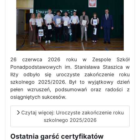
Dni Otwarte w „Staszicu” za
nami
Informatycy zapraszają do
26 czerwca 2026 roku w Zespole Szkół
Staszica w Iłży!
Ponadpodstawowych im. Stanisława Staszica w
Iłży odbyło się uroczyste zakończenie roku
szkolnego 2025/2026. Był to wyjątkowy dzień
pełen wzruszeń, podsumowań oraz radości z
osiągniętych sukcesów.
Czytaj więcej: Uroczyste zakończenie roku
szkolnego 2025/2026
Zakończenie roku maturzystów
Ostatnia garść certyfikatów