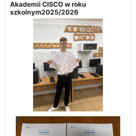
Akademii CISCO w roku
szkolnym2025/2026
Zakończenie praktyk w
Portugalii
Rozpoczęcie kampanii „Gotowi
na kryzys” w ZSP w Iłży