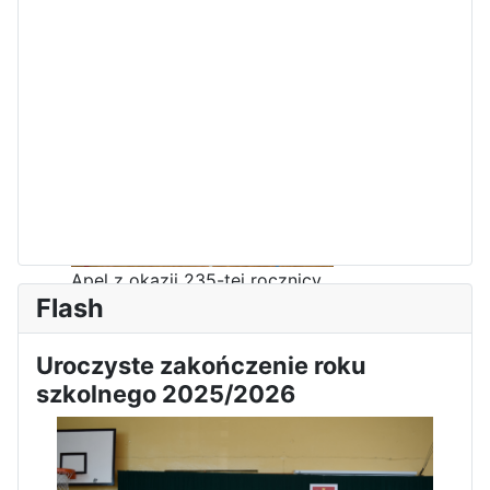
Zawody Sportowo – Obronne
klas OPW
Apel z okazji 235-tej rocznicy
Flash
uchwalenia Konstytucji 3 Maja
Uroczyste zakończenie roku
szkolnego 2025/2026