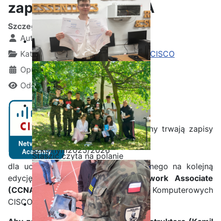
zapisy na kurs CCNA
Szczegóły
Autor:
Kamil Krosta
Kategoria:
Wydarzenia z akademii CISCO
Opublikowano: 04 wrzesień 2019
Odsłon: 1458
Ostatnia garść certyfikatów
Przez cały rok szkolny trwają zapisy
Akademii CISCO w roku
szkolnym2025/2026
Staszic czyta na polanie
dla uczniów Technikum Informatycznego na kolejną
edycję kursu
Cisco Certified Network Associate
(CCNA)
Lokalnej Akademii Sieci Komputerowych
CISCO działającej w naszej szkole.