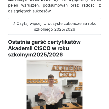
pełen wzruszeń, podsumowań oraz radości z
Zawody Sportowo – Obronne
osiągniętych sukcesów.
klas OPW
Czytaj więcej: Uroczyste zakończenie roku
szkolnego 2025/2026
Ostatnia garść certyfikatów
Akademii CISCO w roku
szkolnym2025/2026
Apel z okazji 235-tej rocznicy
uchwalenia Konstytucji 3 Maja