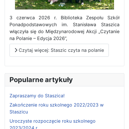
3 czerwca 2026 r. Biblioteka Zespołu Szkół
Ponadpodstawowych im. Stanisława Staszica
włączyła się do Międzynarodowej Akcji „Czytanie
Pierwszy tydzień praktyk
na Polanie – Edycja 2026”,
zawodowych naszych uczniów
Czytaj więcej: Staszic czyta na polanie
w Portugalii za nami!
Popularne artykuły
Zapraszamy do Staszica!
Zakończenie roku szkolnego 2022/2023 w
Staszicu
Uroczyste rozpoczęcie roku szkolnego
2023/2024 r.