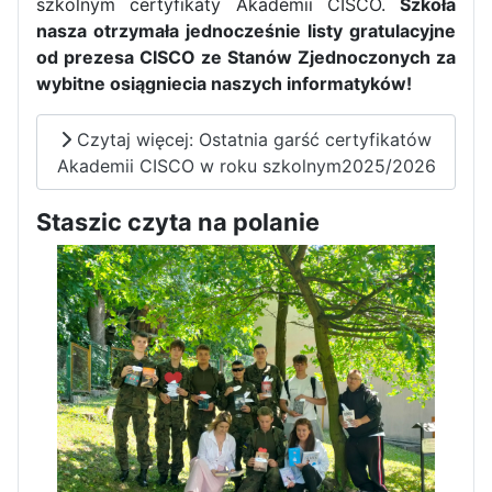
szkolnym certyfikaty Akademii CISCO.
Szkoła
nasza otrzymała jednocześnie listy gratulacyjne
od prezesa CISCO ze Stanów Zjednoczonych za
wybitne osiągniecia naszych informatyków!
Czytaj więcej: Ostatnia garść certyfikatów
Akademii CISCO w roku szkolnym2025/2026
Staszic czyta na polanie
Zakończenie praktyk w
Portugalii
Rozpoczęcie kampanii „Gotowi
na kryzys” w ZSP w Iłży