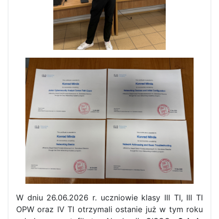
Dni Otwarte w „Staszicu” za
nami
Informatycy zapraszają do
Staszica w Iłży!
W dniu 26.06.2026 r. uczniowie klasy III TI, III TI
OPW oraz IV TI otrzymali ostanie już w tym roku
Zakończenie roku maturzystów