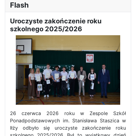
Flash
Uroczyste zakończenie roku
szkolnego 2025/2026
Sukces Kingi na XXXVI
Obchody Święta Konstytucji 3
Olimpiadzie Teologii Katolickiej
Maja w Iłży
26 czerwca 2026 roku w Zespole Szkół
Ponadpodstawowych im. Stanisława Staszica w
Iłży odbyło się uroczyste zakończenie roku
szkolnego 2025/2026. Był to wyjątkowy dzień