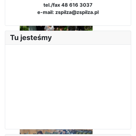
tel./fax 48 616 3037
e-mail: zspilza@zspilza.pl
Tu jesteśmy
Dni Leśmianowskie 2026
I Olimpiada Klas Mundurowych