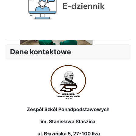
3-dniowa wycieczka klas 2, 3 i
4 technikum w Bieszczady
Dane kontaktowe
Wizyta edukacyjna w Areszcie
Śledczym w Radomiu
Zespół Szkół Ponadpodstawowych
im. Stanisława Staszica
Bezpieczeństwo i kompetencje
uczniów - nasz priorytet
ul. Błazińska 5, 27-100 Iłża