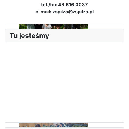
tel./fax 48 616 3037
e-mail: zspilza@zspilza.pl
Tu jesteśmy
Dni Leśmianowskie 2026
I Olimpiada Klas Mundurowych