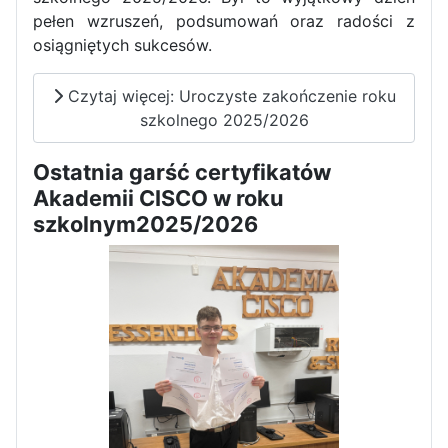
pełen wzruszeń, podsumowań oraz radości z
Zawody Sportowo – Obronne
osiągniętych sukcesów.
klas OPW
Czytaj więcej: Uroczyste zakończenie roku
szkolnego 2025/2026
Ostatnia garść certyfikatów
Akademii CISCO w roku
szkolnym2025/2026
Apel z okazji 235-tej rocznicy
uchwalenia Konstytucji 3 Maja