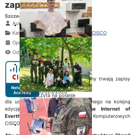
zapisy na kurs IoE
Szczegóły
Autor:
Kamil Krosta
Kategoria:
Wydarzenia z akademii CISCO
Opublikowano: 04 wrzesień 2019
Odsłon: 1530
Ostatnia garść certyfikatów
Przez cały rok szkolny trwają zapisy
Akademii CISCO w roku
szkolnym2025/2026
Staszic czyta na polanie
dla uczniów Technikum Informatycznego na kolejną
edycję kursu
Introduction to the Internet of
Everthing
Lokalnej Akademii Sieci Komputerowych
CISCO działającej w naszej szkole.