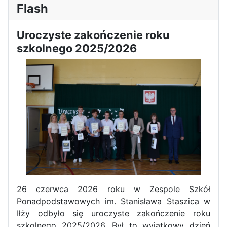
Flash
Uroczyste zakończenie roku
szkolnego 2025/2026
Sukces Kingi na XXXVI
Obchody Święta Konstytucji 3
Olimpiadzie Teologii Katolickiej
Maja w Iłży
26 czerwca 2026 roku w Zespole Szkół
Ponadpodstawowych im. Stanisława Staszica w
Iłży odbyło się uroczyste zakończenie roku
szkolnego 2025/2026. Był to wyjątkowy dzień