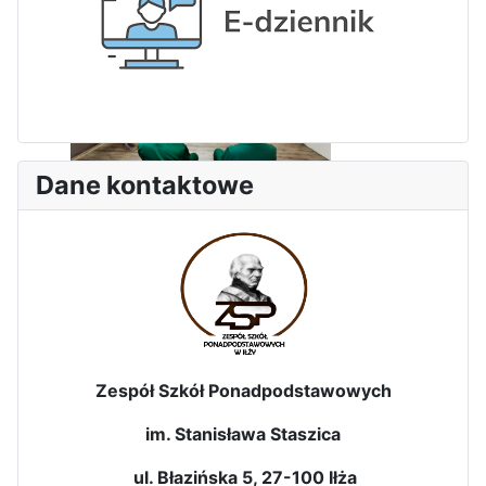
3-dniowa wycieczka klas 2, 3 i
4 technikum w Bieszczady
Dane kontaktowe
Wizyta edukacyjna w Areszcie
Śledczym w Radomiu
Zespół Szkół Ponadpodstawowych
im. Stanisława Staszica
Bezpieczeństwo i kompetencje
uczniów - nasz priorytet
ul. Błazińska 5, 27-100 Iłża