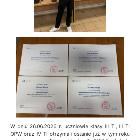
Dni Otwarte w „Staszicu” za
nami
Informatycy zapraszają do
Staszica w Iłży!
W dniu 26.06.2026 r. uczniowie klasy III TI, III TI
OPW oraz IV TI otrzymali ostanie już w tym roku
Zakończenie roku maturzystów