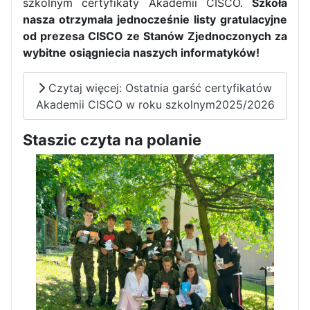
szkolnym certyfikaty Akademii CISCO.
Szkoła
nasza otrzymała jednocześnie listy gratulacyjne
od prezesa CISCO ze Stanów Zjednoczonych za
wybitne osiągniecia naszych informatyków!
Czytaj więcej: Ostatnia garść certyfikatów
Akademii CISCO w roku szkolnym2025/2026
Staszic czyta na polanie
Zakończenie praktyk w
Portugalii
Rozpoczęcie kampanii „Gotowi
na kryzys” w ZSP w Iłży