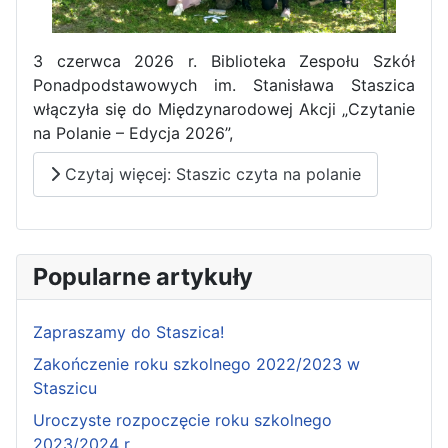
3 czerwca 2026 r. Biblioteka Zespołu Szkół
Ponadpodstawowych im. Stanisława Staszica
włączyła się do Międzynarodowej Akcji „Czytanie
Pierwszy tydzień praktyk
na Polanie – Edycja 2026”,
zawodowych naszych uczniów
Czytaj więcej: Staszic czyta na polanie
w Portugalii za nami!
Popularne artykuły
Zapraszamy do Staszica!
Zakończenie roku szkolnego 2022/2023 w
Staszicu
Uroczyste rozpoczęcie roku szkolnego
2023/2024 r.