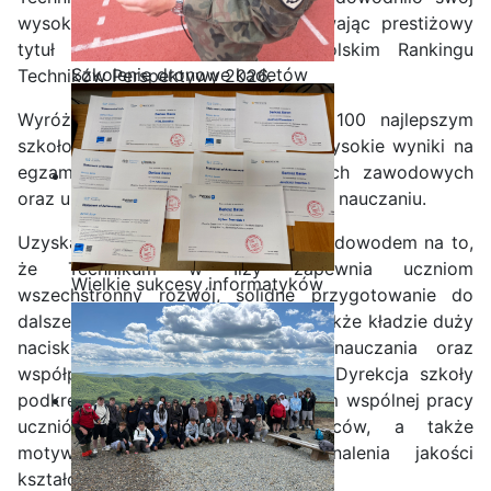
wysoki poziom kształcenia, zdobywając prestiżowy
tytuł „Złotej Szkoły” w ogólnopolskim Rankingu
Szkolenie dronowe kadetów
Techników Perspektywy 2026.
OPW w Staszicu
Wyróżnienie to przyznawane jest 100 najlepszym
szkołom w Polsce, które osiągają wysokie wyniki na
egzaminach maturalnych, egzaminach zawodowych
oraz uzyskują wysoką efektywność w nauczaniu.
Uzyskanie tytułu „Złotej Szkoły” jest dowodem na to,
że Technikum w Iłży zapewnia uczniom
Wielkie sukcesy informatyków
wszechstronny rozwój, solidne przygotowanie do
ze Staszica w Akademii
dalszej nauki i pracy zawodowej, a także kładzie duży
CISCO!
nacisk na nowoczesne metody nauczania oraz
współpracę z pracodawcami.
Dyrekcja szkoły
podkreśla, że ten sukces jest efektem wspólnej pracy
uczniów, nauczycieli oraz rodziców, a także
motywacją do dalszego doskonalenia jakości
kształcenia
.