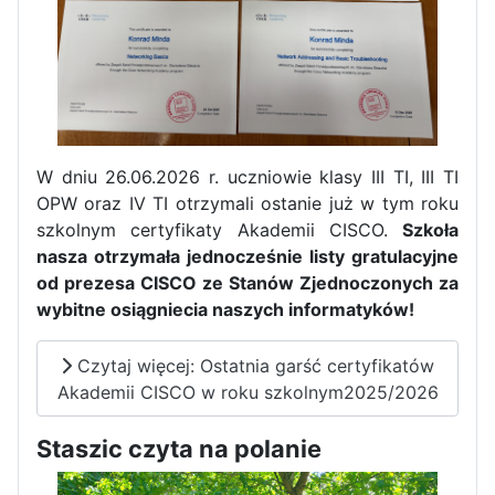
W dniu 26.06.2026 r. uczniowie klasy III TI, III TI
OPW oraz IV TI otrzymali ostanie już w tym roku
szkolnym certyfikaty Akademii CISCO.
Szkoła
nasza otrzymała jednocześnie listy gratulacyjne
od prezesa CISCO ze Stanów Zjednoczonych za
wybitne osiągniecia naszych informatyków!
Zakończenie praktyk w
Czytaj więcej: Ostatnia garść certyfikatów
Portugalii
Akademii CISCO w roku szkolnym2025/2026
Rozpoczęcie kampanii „Gotowi
Staszic czyta na polanie
na kryzys” w ZSP w Iłży