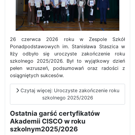
Zawody Sportowo – Obronne
klas OPW
26 czerwca 2026 roku w Zespole Szkół
Ponadpodstawowych im. Stanisława Staszica w
Iłży odbyło się uroczyste zakończenie roku
szkolnego 2025/2026. Był to wyjątkowy dzień
pełen wzruszeń, podsumowań oraz radości z
osiągniętych sukcesów.
Apel z okazji 235-tej rocznicy
uchwalenia Konstytucji 3 Maja
Czytaj więcej: Uroczyste zakończenie roku
szkolnego 2025/2026
Ostatnia garść certyfikatów
Akademii CISCO w roku
szkolnym2025/2026