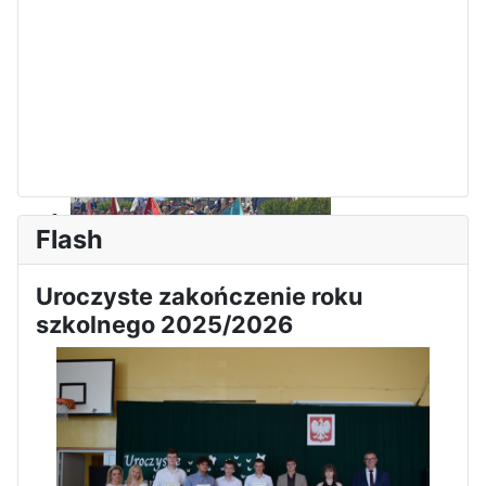
Flash
Sukces Kingi na XXXVI
Uroczyste zakończenie roku
Obchody Święta Konstytucji 3
Olimpiadzie Teologii Katolickiej
szkolnego 2025/2026
Maja w Iłży