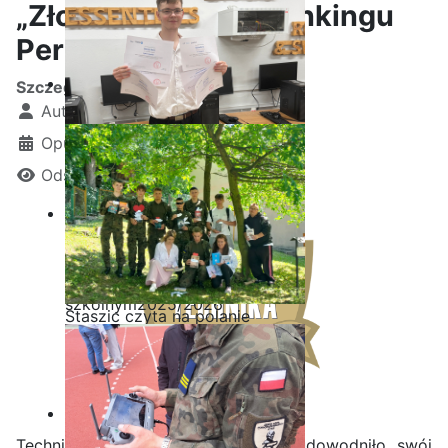
„Złotej Szkoły” w Rankingu
Perspektyw 2026
Szczegóły
Autor:
Kamil Krosta
Opublikowano: 21 styczeń 2026
Odsłon: 757
Ostatnia garść certyfikatów
Akademii CISCO w roku
szkolnym2025/2026
Staszic czyta na polanie
Technikum w Iłży po raz kolejny udowodniło swój