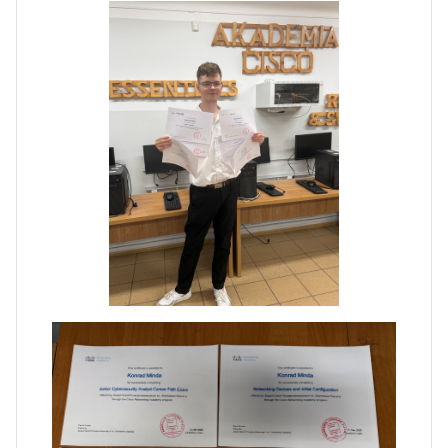
Dni Otwarte w „Staszicu” za
nami
Informatycy zapraszają do
Staszica w Iłży!
Zakończenie roku maturzystów