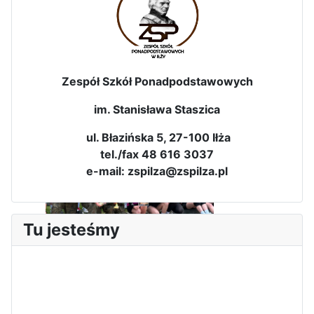
Zespół Szkół Ponadpodstawowych
Dni Leśmianowskie 2026
im. Stanisława Staszica
ul. Błazińska 5, 27-100 Iłża
tel./fax 48 616 3037
e-mail: zspilza@zspilza.pl
Tu jesteśmy
I Olimpiada Klas Mundurowych