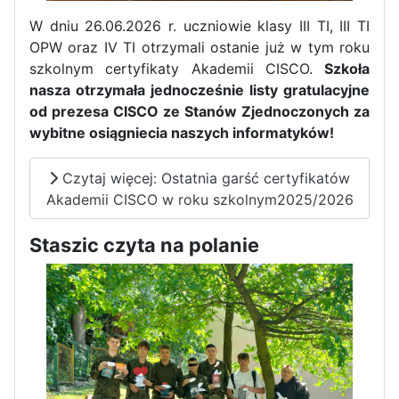
W dniu 26.06.2026 r. uczniowie klasy III TI, III TI
OPW oraz IV TI otrzymali ostanie już w tym roku
szkolnym certyfikaty Akademii CISCO.
Szkoła
nasza otrzymała jednocześnie listy gratulacyjne
od prezesa CISCO ze Stanów Zjednoczonych za
Pierwszy tydzień praktyk
wybitne osiągniecia naszych informatyków!
zawodowych naszych uczniów
w Portugalii za nami!
Czytaj więcej: Ostatnia garść certyfikatów
Akademii CISCO w roku szkolnym2025/2026
Staszic czyta na polanie