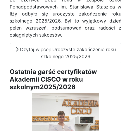
Ponadpodstawowych im. Stanisława Staszica w
Dni Otwarte w „Staszicu” za
Iłży odbyło się uroczyste zakończenie roku
nami
szkolnego 2025/2026. Był to wyjątkowy dzień
pełen wzruszeń, podsumowań oraz radości z
osiągniętych sukcesów.
Czytaj więcej: Uroczyste zakończenie roku
Informatycy zapraszają do
szkolnego 2025/2026
Staszica w Iłży!
Ostatnia garść certyfikatów
Akademii CISCO w roku
szkolnym2025/2026
Zakończenie roku maturzystów