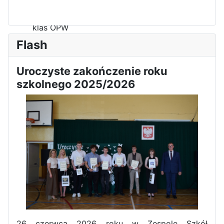
Zawody Sportowo – Obronne
klas OPW
Flash
Uroczyste zakończenie roku
szkolnego 2025/2026
Apel z okazji 235-tej rocznicy
uchwalenia Konstytucji 3 Maja
26 czerwca 2026 roku w Zespole Szkół