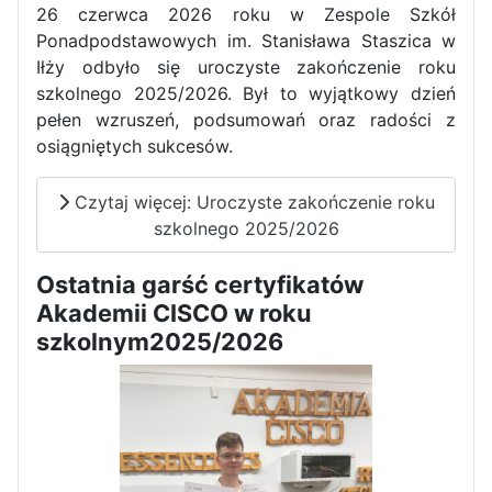
26 czerwca 2026 roku w Zespole Szkół
Zawody Sportowo – Obronne
Ponadpodstawowych im. Stanisława Staszica w
klas OPW
Iłży odbyło się uroczyste zakończenie roku
szkolnego 2025/2026. Był to wyjątkowy dzień
pełen wzruszeń, podsumowań oraz radości z
osiągniętych sukcesów.
Czytaj więcej: Uroczyste zakończenie roku
szkolnego 2025/2026
Apel z okazji 235-tej rocznicy
Ostatnia garść certyfikatów
uchwalenia Konstytucji 3 Maja
Akademii CISCO w roku
szkolnym2025/2026