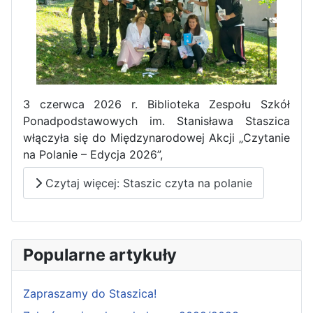
Pierwszy tydzień praktyk
3 czerwca 2026 r. Biblioteka Zespołu Szkół
zawodowych naszych uczniów
Ponadpodstawowych im. Stanisława Staszica
w Portugalii za nami!
włączyła się do Międzynarodowej Akcji „Czytanie
na Polanie – Edycja 2026”,
Czytaj więcej: Staszic czyta na polanie
Popularne artykuły
Zapraszamy do Staszica!