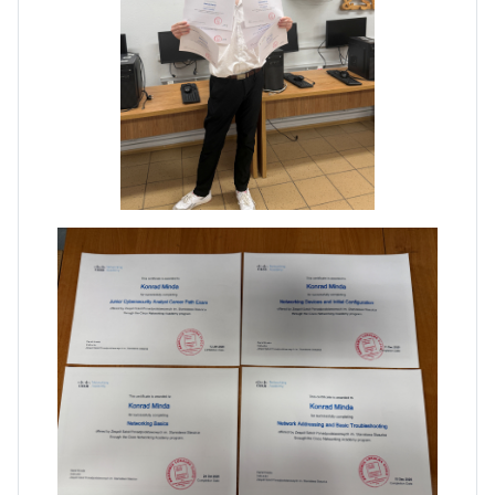
Dni Otwarte w „Staszicu” za
nami
Informatycy zapraszają do
Staszica w Iłży!
Zakończenie roku maturzystów