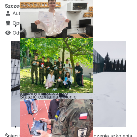
Szczegóły
Autor:
Kamil Krosta
Opublikowano: 13 luty 2026
Odsłon: 625
Ostatnia garść certyfikatów
Akademii CISCO w roku
szkolnym2025/2026
Staszic czyta na polanie
Śnieg to idealna okazja do przeprowadzenia szkolenia