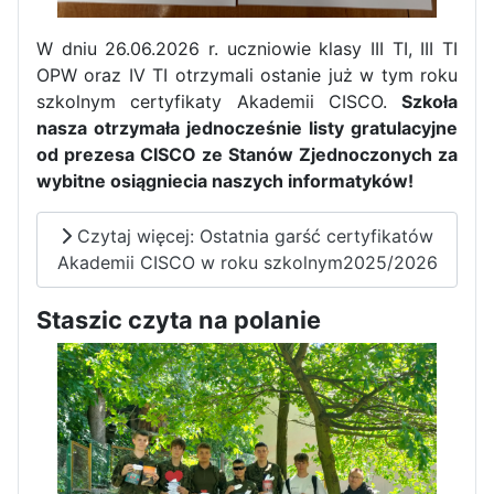
W dniu 26.06.2026 r. uczniowie klasy III TI, III TI
OPW oraz IV TI otrzymali ostanie już w tym roku
szkolnym certyfikaty Akademii CISCO.
Szkoła
nasza otrzymała jednocześnie listy gratulacyjne
od prezesa CISCO ze Stanów Zjednoczonych za
wybitne osiągniecia naszych informatyków!
Czytaj więcej: Ostatnia garść certyfikatów
Akademii CISCO w roku szkolnym2025/2026
Staszic czyta na polanie
Zakończenie praktyk w
Portugalii
Rozpoczęcie kampanii „Gotowi
na kryzys” w ZSP w Iłży