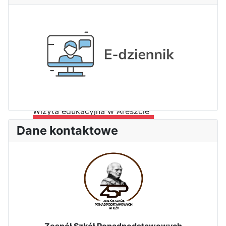
3-dniowa wycieczka klas 2, 3 i
4 technikum w Bieszczady
Wizyta edukacyjna w Areszcie
Śledczym w Radomiu
Dane kontaktowe
Bezpieczeństwo i kompetencje
uczniów - nasz priorytet
Zespół Szkół Ponadpodstawowych