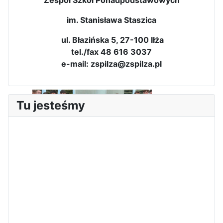
im. Stanisława Staszica
ul. Błazińska 5, 27-100 Iłża
tel./fax 48 616 3037
e-mail: zspilza@zspilza.pl
Dni Leśmianowskie 2026
Tu jesteśmy
I Olimpiada Klas Mundurowych