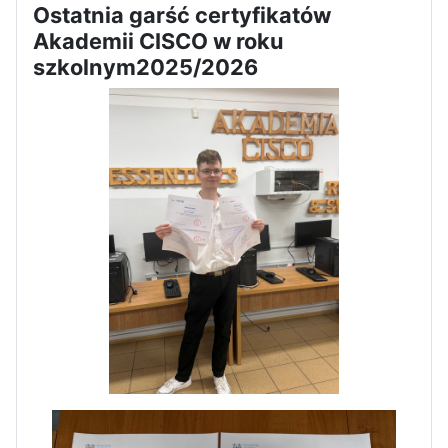
Ostatnia garść certyfikatów
Zawody Sportowo – Obronne
Akademii CISCO w roku
klas OPW
szkolnym2025/2026
Apel z okazji 235-tej rocznicy
uchwalenia Konstytucji 3 Maja