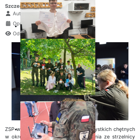
Szczegóły
Autor:
Kamil Krosta
Opublikowano: 28 czerwiec 2024
Odsłon: 1752
Ostatnia garść certyfikatów
Akademii CISCO w roku
szkolnym2025/2026
Staszic czyta na polanie
ZSP w IŁŻY serdecznie zaprasza wszystkich chętnych
w okresie wakacyjnym do skorzystania ze strzelnicy