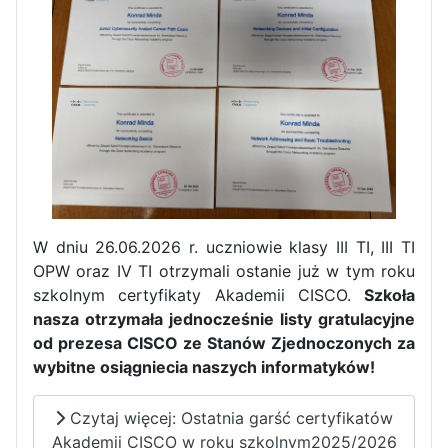
Dni Otwarte w „Staszicu” za
nami
Informatycy zapraszają do
Staszica w Iłży!
W dniu 26.06.2026 r. uczniowie klasy III TI, III TI
OPW oraz IV TI otrzymali ostanie już w tym roku
szkolnym certyfikaty Akademii CISCO.
Szkoła
nasza otrzymała jednocześnie listy gratulacyjne
od prezesa CISCO ze Stanów Zjednoczonych za
wybitne osiągniecia naszych informatyków!
Czytaj więcej: Ostatnia garść certyfikatów
Zakończenie roku maturzystów
Akademii CISCO w roku szkolnym2025/2026