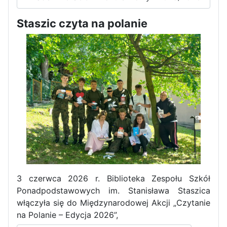
Staszic czyta na polanie
Zakończenie praktyk w
Portugalii
3 czerwca 2026 r. Biblioteka Zespołu Szkół
Ponadpodstawowych im. Stanisława Staszica
Rozpoczęcie kampanii „Gotowi
włączyła się do Międzynarodowej Akcji „Czytanie
na kryzys” w ZSP w Iłży
na Polanie – Edycja 2026”,