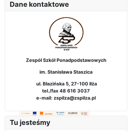
Dane kontaktowe
3-dniowa wycieczka klas 2, 3 i
4 technikum w Bieszczady
Zespół Szkół Ponadpodstawowych
Wizyta edukacyjna w Areszcie
im. Stanisława Staszica
Śledczym w Radomiu
ul. Błazińska 5, 27-100 Iłża
tel./fax 48 616 3037
e-mail: zspilza@zspilza.pl
Bezpieczeństwo i kompetencje
Tu jesteśmy
uczniów - nasz priorytet