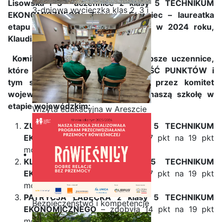
Lisowska i 3
uczennice z klasy 5 TECHNIKUM
3-dniowa wycieczka klas 2, 3 i
EKONOMICZNEGO: Zuzanna Fereniec – laureatka
4 technikum w Bieszczady
etapu wojewódzkiego OLIMPIADY
w 2024 roku,
Klaudia Baran i Patrycja Łabęcka.
Komitet szkolny wyłonił trzy najlepsze uczennice,
które ZDOBYŁY NAJWIĘKSZĄ ILOŚĆ PUNKTÓW i
tym samym, po zakwalifikowaniu przez komitet
wojewódzki będą reprezentować naszą szkołę w
etapie wojewódzkim:
Wizyta edukacyjna w Areszcie
Śledczym w Radomiu
ZUZANNA FERENIEC z klasy 5 TECHNIKUM
EKONOMICZNEGO
– zdobyła 17 pkt na 19 pkt
możliwych do zdobycia.
KLAUDIA BARAN z klasy 5 TECHNIKUM
EKONOMICZNEGO
– zdobyła 17 pkt na 19 pkt
możliwych do zdobycia.
PATRYCJA ŁABĘCKA z klasy 5 TECHNIKUM
Bezpieczeństwo i kompetencje
EKONOMICZNEGO
– zdobyła 14 pkt na 19 pkt
uczniów - nasz priorytet
możliwych do zdobycia.