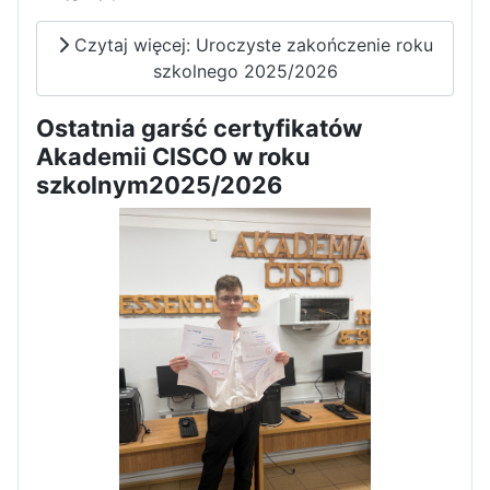
Czytaj więcej: Uroczyste zakończenie roku
szkolnego 2025/2026
Ostatnia garść certyfikatów
Akademii CISCO w roku
szkolnym2025/2026
Zakończenie praktyk w
Portugalii
Rozpoczęcie kampanii „Gotowi
na kryzys” w ZSP w Iłży