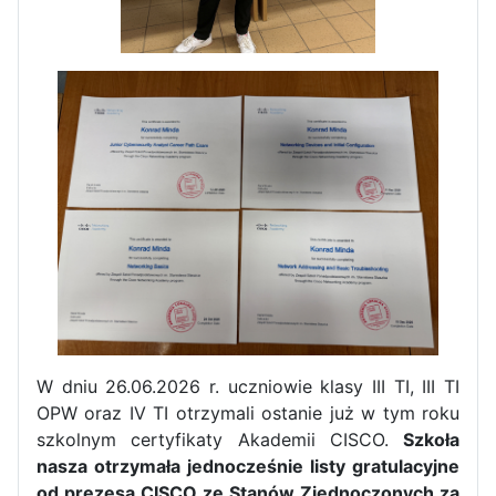
Pierwszy tydzień praktyk
zawodowych naszych uczniów
w Portugalii za nami!
W dniu 26.06.2026 r. uczniowie klasy III TI, III TI
OPW oraz IV TI otrzymali ostanie już w tym roku
szkolnym certyfikaty Akademii CISCO.
Szkoła
nasza otrzymała jednocześnie listy gratulacyjne
od prezesa CISCO ze Stanów Zjednoczonych za