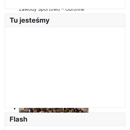
Zawody Sportowo – Obronne
klas OPW
Tu jesteśmy
Apel z okazji 235-tej rocznicy
uchwalenia Konstytucji 3 Maja
Flash