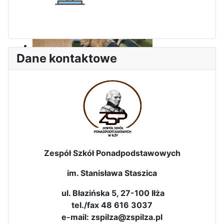
Dane kontaktowe
Sukces Kingi na XXXVI
Obchody Święta Konstytucji 3
Olimpiadzie Teologii Katolickiej
Maja w Iłży
Zespół Szkół Ponadpodstawowych
im. Stanisława Staszica
ul. Błazińska 5, 27-100 Iłża
tel./fax 48 616 3037
e-mail: zspilza@zspilza.pl