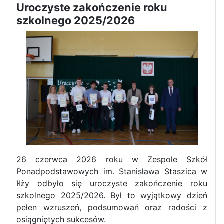
Uroczyste zakończenie roku
Dni Otwarte w „Staszicu” za
szkolnego 2025/2026
nami
Informatycy zapraszają do
Staszica w Iłży!
26 czerwca 2026 roku w Zespole Szkół
Ponadpodstawowych im. Stanisława Staszica w
Iłży odbyło się uroczyste zakończenie roku
szkolnego 2025/2026. Był to wyjątkowy dzień
pełen wzruszeń, podsumowań oraz radości z
Zakończenie roku maturzystów
osiągniętych sukcesów.