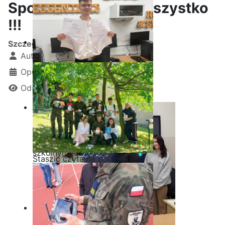
Społecznych – wie wszystko
!!!
Szczegóły
Autor:
Kamil Krosta
Opublikowano: 01 grudzień 2025
Odsłon: 828
Ostatnia garść certyfikatów
Akademii CISCO w roku
szkolnym2025/2026
Staszic czyta na polanie