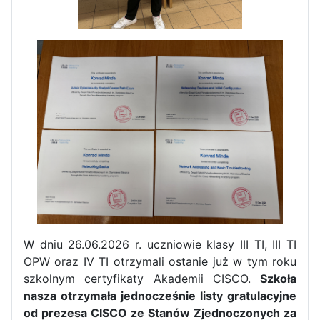
Zakończenie praktyk w
W dniu 26.06.2026 r. uczniowie klasy III TI, III TI
Portugalii
OPW oraz IV TI otrzymali ostanie już w tym roku
Rozpoczęcie kampanii „Gotowi
szkolnym certyfikaty Akademii CISCO.
Szkoła
na kryzys” w ZSP w Iłży
nasza otrzymała jednocześnie listy gratulacyjne
od prezesa CISCO ze Stanów Zjednoczonych za