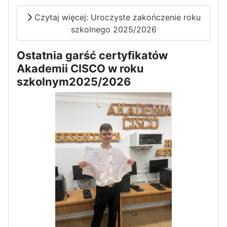
Dni Otwarte w „Staszicu” za
Czytaj więcej: Uroczyste zakończenie roku
nami
szkolnego 2025/2026
Ostatnia garść certyfikatów
Akademii CISCO w roku
szkolnym2025/2026
Informatycy zapraszają do
Staszica w Iłży!
Zakończenie roku maturzystów