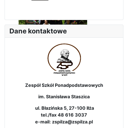
Dane kontaktowe
Dni Leśmianowskie 2026
Zespół Szkół Ponadpodstawowych
im. Stanisława Staszica
I Olimpiada Klas Mundurowych
ul. Błazińska 5, 27-100 Iłża
tel./fax 48 616 3037
e-mail: zspilza@zspilza.pl