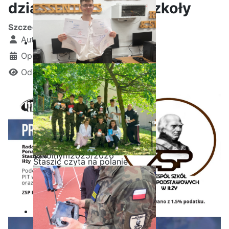
działalność naszej szkoły
Szczegóły
Autor:
Kamil Krosta
Opublikowano: 15 styczeń 2026
Odsłon: 1421
Ostatnia garść certyfikatów
Akademii CISCO w roku
szkolnym2025/2026
Staszic czyta na polanie