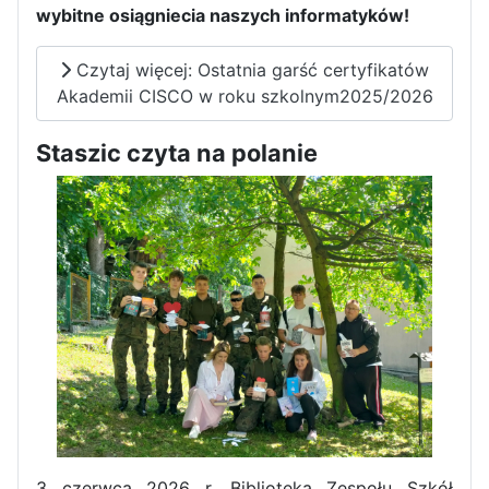
wybitne osiągniecia naszych informatyków!
Czytaj więcej: Ostatnia garść certyfikatów
Akademii CISCO w roku szkolnym2025/2026
Pierwszy tydzień praktyk
Staszic czyta na polanie
zawodowych naszych uczniów
w Portugalii za nami!
3 czerwca 2026 r. Biblioteka Zespołu Szkół