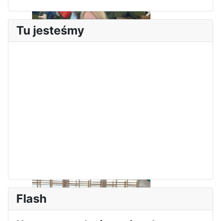
Tu jesteśmy
Sukces Kingi na XXXVI
Obchody Święta Konstytucji 3
Olimpiadzie Teologii Katolickiej
Maja w Iłży
Flash