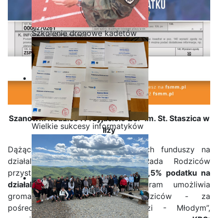
Szkolenie dronowe kadetów
OPW w Staszicu
Szanowni Rodzice i Przyjaciele ZSP im. St. Staszica w
Wielkie sukcesy informatyków
Iłży
ze Staszica w Akademii
CISCO!
Dążąc do pozyskania dodatkowych funduszy na
działalność statutową szkoły, Rada Rodziców
przystąpiła do programu:
Przekaż 1,5% podatku na
działalność swojej szkoły
. Program umożliwia
gromadzenie przez Radę Rodziców - za
pośrednictwem Fundacji „ Młodzi - Młodym”,