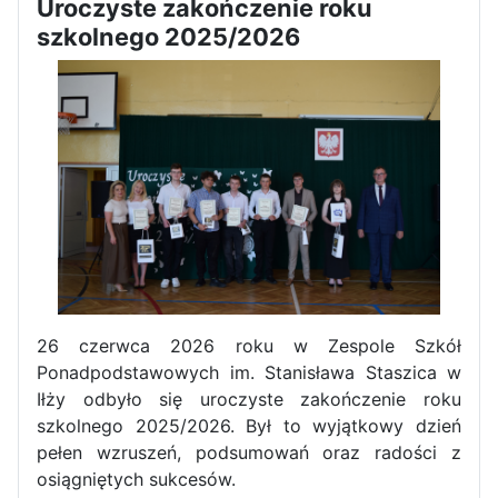
Uroczyste zakończenie roku
szkolnego 2025/2026
Zawody Sportowo – Obronne
klas OPW
Apel z okazji 235-tej rocznicy
uchwalenia Konstytucji 3 Maja
26 czerwca 2026 roku w Zespole Szkół
Ponadpodstawowych im. Stanisława Staszica w
Iłży odbyło się uroczyste zakończenie roku
szkolnego 2025/2026. Był to wyjątkowy dzień
pełen wzruszeń, podsumowań oraz radości z
osiągniętych sukcesów.