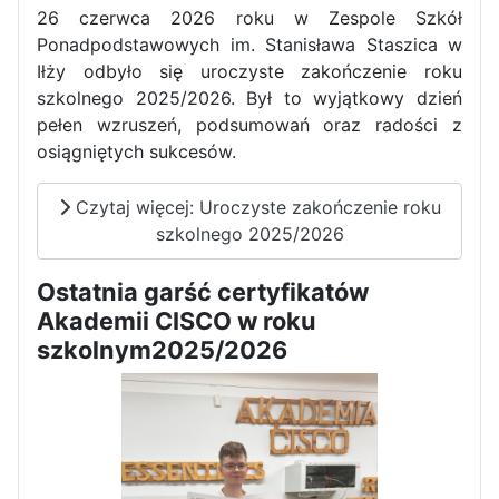
26 czerwca 2026 roku w Zespole Szkół
Dni Otwarte w „Staszicu” za
Ponadpodstawowych im. Stanisława Staszica w
nami
Iłży odbyło się uroczyste zakończenie roku
szkolnego 2025/2026. Był to wyjątkowy dzień
pełen wzruszeń, podsumowań oraz radości z
osiągniętych sukcesów.
Informatycy zapraszają do
Czytaj więcej: Uroczyste zakończenie roku
Staszica w Iłży!
szkolnego 2025/2026
Ostatnia garść certyfikatów
Akademii CISCO w roku
szkolnym2025/2026
Zakończenie roku maturzystów