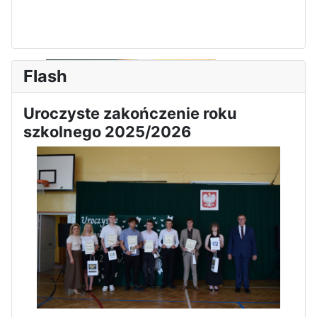
Zawody Sportowo – Obronne
klas OPW
Flash
Uroczyste zakończenie roku
szkolnego 2025/2026
Apel z okazji 235-tej rocznicy
uchwalenia Konstytucji 3 Maja