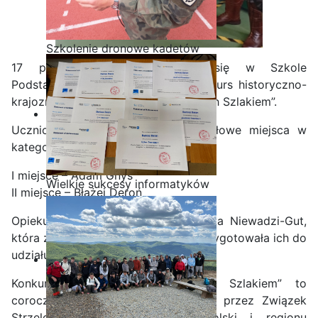
Szkolenie dronowe kadetów
OPW w Staszicu
17 października 2025 odbył się w Szkole
Podstawowej nr.32 w Radomiu konkurs historyczno-
krajoznawczy
„Starym Ojców Naszych Szlakiem”.
Uczniowie naszej szkoły zajęli czołowe miejsca w
kategorii szkół ponadpodstawowych:
I miejsce – Adam Gnys
Wielkie sukcesy informatyków
II miejsce – Błażej Deroń
ze Staszica w Akademii
CISCO!
Opiekunem uczniów była
pani Renata Niewadzi-Gut
,
która z wielkim zaangażowaniem przygotowała ich do
udziału w konkursie.
Konkurs
„Starym Ojców Naszych Szlakiem”
to
coroczne wydarzenie organizowane przez Związek
Strzelecki poświęcone historii Polski i regionu