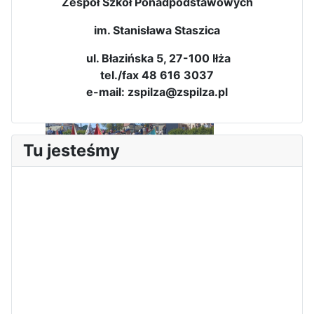
Zespół Szkół Ponadpodstawowych
im. Stanisława Staszica
ul. Błazińska 5, 27-100 Iłża
tel./fax 48 616 3037
e-mail: zspilza@zspilza.pl
Tu jesteśmy
Sukces Kingi na XXXVI
Obchody Święta Konstytucji 3
Olimpiadzie Teologii Katolickiej
Maja w Iłży