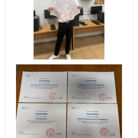
Zakończenie praktyk w
Portugalii
Rozpoczęcie kampanii „Gotowi
na kryzys” w ZSP w Iłży