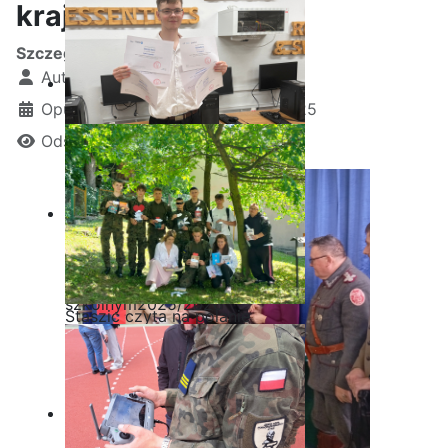
krajoznawczy
Szczegóły
Autor:
Kamil Krosta
Opublikowano: 20 październik 2025
Odsłon: 1196
Ostatnia garść certyfikatów
Akademii CISCO w roku
szkolnym2025/2026
Staszic czyta na polanie