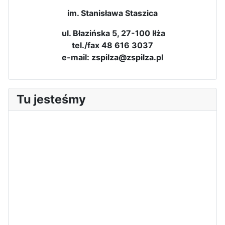
im. Stanisława Staszica
ul. Błazińska 5, 27-100 Iłża
tel./fax 48 616 3037
e-mail: zspilza@zspilza.pl
Dni Leśmianowskie 2026
Tu jesteśmy
I Olimpiada Klas Mundurowych