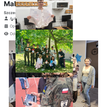
Maluszka”
Szczegóły
Autor:
Kamil Krosta
Opublikowano: 20 grudzień 2025
Odsłon: 791
Ostatnia garść certyfikatów
Akademii CISCO w roku
szkolnym2025/2026
Staszic czyta na polanie