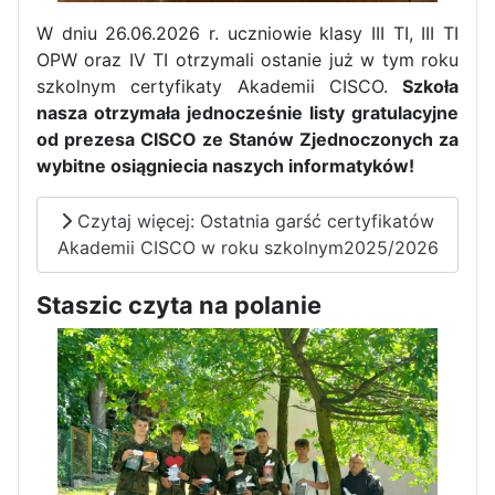
W dniu 26.06.2026 r. uczniowie klasy III TI, III TI
OPW oraz IV TI otrzymali ostanie już w tym roku
szkolnym certyfikaty Akademii CISCO.
Szkoła
nasza otrzymała jednocześnie listy gratulacyjne
od prezesa CISCO ze Stanów Zjednoczonych za
wybitne osiągniecia naszych informatyków!
Czytaj więcej: Ostatnia garść certyfikatów
Akademii CISCO w roku szkolnym2025/2026
Staszic czyta na polanie
Zakończenie praktyk w
Portugalii
Rozpoczęcie kampanii „Gotowi
na kryzys” w ZSP w Iłży