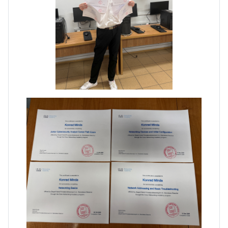
Dni Otwarte w „Staszicu” za
nami
Informatycy zapraszają do
Staszica w Iłży!
Zakończenie roku maturzystów