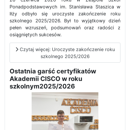
Ponadpodstawowych im. Stanisława Staszica w
Zawody Sportowo – Obronne
Iłży odbyło się uroczyste zakończenie roku
klas OPW
szkolnego 2025/2026. Był to wyjątkowy dzień
pełen wzruszeń, podsumowań oraz radości z
osiągniętych sukcesów.
Czytaj więcej: Uroczyste zakończenie roku
szkolnego 2025/2026
Ostatnia garść certyfikatów
Apel z okazji 235-tej rocznicy
Akademii CISCO w roku
uchwalenia Konstytucji 3 Maja
szkolnym2025/2026