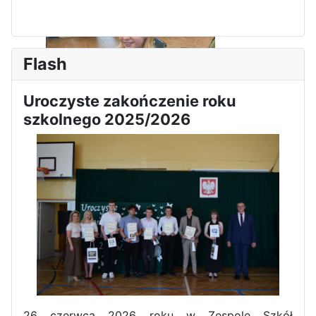
Flash
Uroczyste zakończenie roku
szkolnego 2025/2026
Sukces Kingi na XXXVI
Obchody Święta Konstytucji 3
Olimpiadzie Teologii Katolickiej
Maja w Iłży
26 czerwca 2026 roku w Zespole Szkół