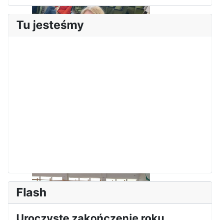
Tu jesteśmy
Sukces Kingi na XXXVI
Obchody Święta Konstytucji 3
Olimpiadzie Teologii Katolickiej
Maja w Iłży
Flash
Uroczyste zakończenie roku