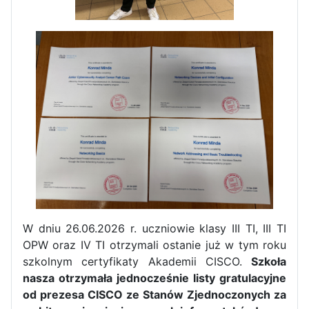
Zakończenie praktyk w
W dniu 26.06.2026 r. uczniowie klasy III TI, III TI
Portugalii
OPW oraz IV TI otrzymali ostanie już w tym roku
szkolnym certyfikaty Akademii CISCO.
Szkoła
Rozpoczęcie kampanii „Gotowi
nasza otrzymała jednocześnie listy gratulacyjne
na kryzys” w ZSP w Iłży
od prezesa CISCO ze Stanów Zjednoczonych za