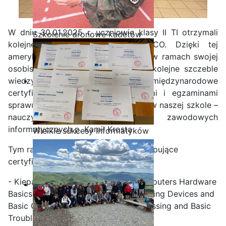
W dniu 30.01.2025 r. uczniowie klasy II TI otrzymali
Szkolenie dronowe kadetów
kolejne certyfikaty Akademii CISCO. Dzięki tej
OPW w Staszicu
amerykańskiej platformie uczniowie w ramach swojej
osobistej ścieżce kariery pokonują kolejne szczeble
wiedzy, potwierdzane przez międzynarodowe
certyfikaty. Pieczę nad ich kursami i egzaminami
sprawuje administrator lokalnej sieci w naszej szkole –
nauczyciel przedmiotów zawodowych
informatycznych p. Kamil Krosta
Wielkie sukcesy informatyków
ze Staszica w Akademii
Tym razem uczniowie otrzymali następujące
CISCO!
certyfikaty:
- Kiepas Jakub („Podstawy IT", "Computers Hardware
Basics", Networking Basics", "Networking Devices and
Basic Configuration", "Network Addressing and Basic
Troubleshooting" )