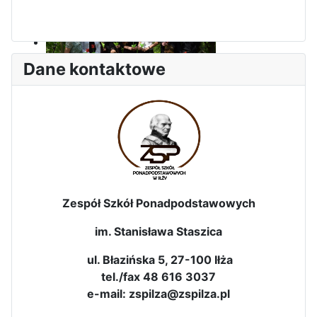
Dane kontaktowe
Dni Leśmianowskie 2026
Zespół Szkół Ponadpodstawowych
im. Stanisława Staszica
ul. Błazińska 5, 27-100 Iłża
I Olimpiada Klas Mundurowych
tel./fax 48 616 3037
e-mail: zspilza@zspilza.pl