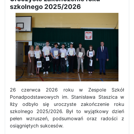
szkolnego 2025/2026
Zawody Sportowo – Obronne
klas OPW
Apel z okazji 235-tej rocznicy
uchwalenia Konstytucji 3 Maja
26 czerwca 2026 roku w Zespole Szkół
Ponadpodstawowych im. Stanisława Staszica w
Iłży odbyło się uroczyste zakończenie roku
szkolnego 2025/2026. Był to wyjątkowy dzień
pełen wzruszeń, podsumowań oraz radości z
osiągniętych sukcesów.