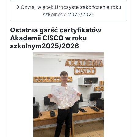
Czytaj więcej: Uroczyste zakończenie roku
Dni Otwarte w „Staszicu” za
szkolnego 2025/2026
nami
Ostatnia garść certyfikatów
Akademii CISCO w roku
szkolnym2025/2026
Informatycy zapraszają do
Staszica w Iłży!
Zakończenie roku maturzystów