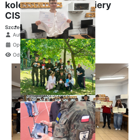
kolejny szczebel kariery
CISCO
Szczegóły
Autor:
Kamil Krosta
Opublikowano: 30 styczeń 2025
Odsłon: 1274
Ostatnia garść certyfikatów
Akademii CISCO w roku
szkolnym2025/2026
Staszic czyta na polanie