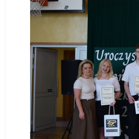
Dni Otwarte w „Staszicu” za
nami
Informatycy zapraszają do
Staszica w Iłży!