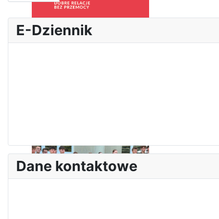
E-Dziennik
Bezpieczeństwo i kompetencje
uczniów - nasz priorytet
Dni Leśmianowskie 2026
Dane kontaktowe