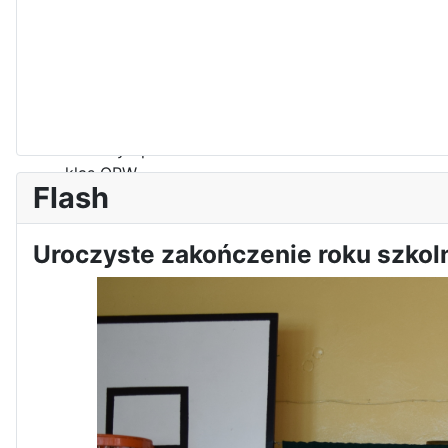
Zawody Sportowo – Obronne
klas OPW
Flash
Uroczyste zakończenie roku szko
Apel z okazji 235-tej rocznicy
uchwalenia Konstytucji 3 Maja