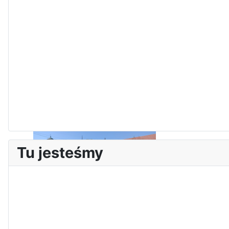
I Olimpiada Klas Mundurowych
Tu jesteśmy
Sukces Kingi na XXXVI
Obchody Święta Konstytucji 3
Olimpiadzie Teologii Katolickiej
Maja w Iłży