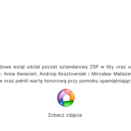
 rocznicy Bitwy na Piotrowym Polu.
we wziął udział poczet sztandarowy ZSP w Iłży oraz u
m: Anna Kwiecień, Andrzej Kosztowniak i Mirosław Malisz
w oraz pełnili wartę honorową przy pomniku upamiętniając
Zobacz zdjęcia
czej w ZSP w Iłży