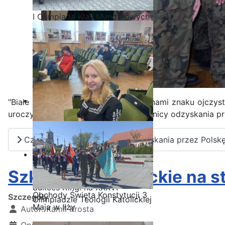
I Olimpiada Klas Mundurowych
"Białe z czerwonym - powiewaj nad nami znaku ojczysty
uroczystą akademię z okazji 106 rocznicy odzyskania pr
Czytaj więcej: 106 rocznica odzyskania przez Polsk
Szkolenie strzeleckie na s
Sukces Kingi na XXXVI
Obchody Święta Konstytucji 3
Szczegóły
Olimpiadzie Teologii Katolickiej
Maja w Iłży
Autor:
Kamil Krosta
Opublikowano: 07 listopad 2024