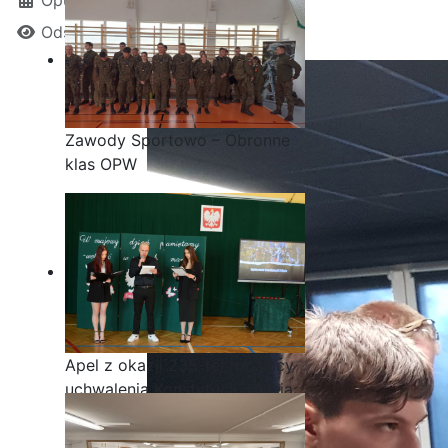
Odsłon: 1299
Zawody Sportowo – Obronne
klas OPW
Apel z okazji 235-tej rocznicy
uchwalenia Konstytucji 3 Maja