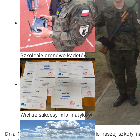
Szkolenie dronowe kadetów
OPW w Staszicu
Wielkie sukcesy informatyków
ze Staszica w Akademii
CISCO!
Dnia 10 listopada 2024 roku uczniowie naszej szkoły n