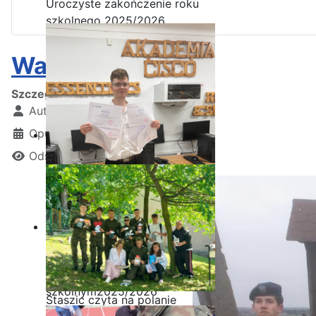
Uroczyste zakończenie roku
szkolnego 2025/2026
Warta honorowa
Szczegóły
Autor:
Kamil Krosta
Opublikowano: 10 listopad 2024
Odsłon: 1320
Ostatnia garść certyfikatów
Akademii CISCO w roku
szkolnym2025/2026
Staszic czyta na polanie