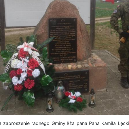
a zaproszenie radnego Gminy Iłża pana Pana Kamila Łęck