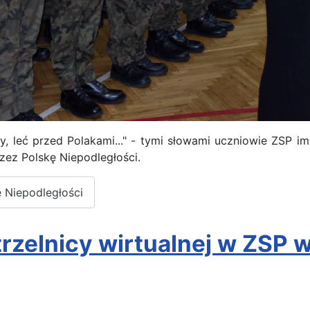
, leć przed Polakami..." - tymi słowami uczniowie ZSP im
zez Polskę Niepodległości.
ę Niepodległości
trzelnicy wirtualnej w ZSP w