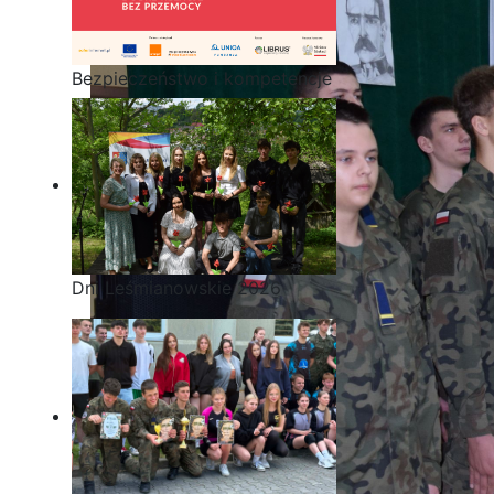
Bezpieczeństwo i kompetencje
uczniów - nasz priorytet
Dni Leśmianowskie 2026