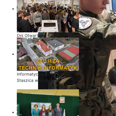
Dni Otwarte w „Staszicu” za
nami
Informatycy zapraszają do
Staszica w Iłży!