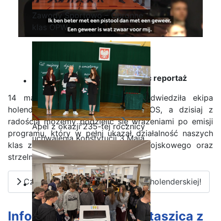
Zawody Sportowo – Obronne
klas OPW
Kliknij na zdjęcie, aby obejrzeć reportaż
14 marca 2025r. naszą szkołę odwiedziła ekipa
holenderskiej telewizji publicznej NOS, a dzisiaj z
radością możemy podzielić się wrażeniami po emisji
Apel z okazji 235-tej rocznicy
programu, który w pełni ukazał działalność naszych
uchwalenia Konstytucji 3 Maja
klas z Oddziałem Przygotowania Wojskowego oraz
strzelnicy wirtualnej.
Czytaj więcej: Staszic w telewizji holenderskiej!
Informatycy z III TI ze Staszica z