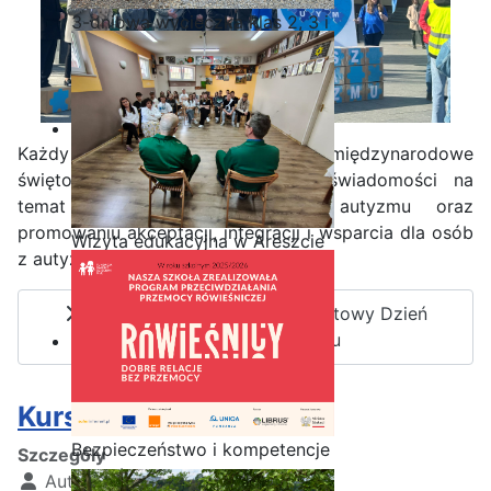
3-dniowa wycieczka klas 2, 3 i
4 technikum w Bieszczady
Każdy z nas jest inny. Ten dzień to międzynarodowe
święto poświęcone podnoszeniu świadomości na
temat zaburzeń ze spektrum autyzmu oraz
promowaniu akceptacji, integracji i wsparcia dla osób
Wizyta edukacyjna w Areszcie
z autyzmem.
Śledczym w Radomiu
Czytaj więcej: 2 kwietnia Światowy Dzień
Świadomości Autyzmu
Kurs SEP
Bezpieczeństwo i kompetencje
Szczegóły
uczniów - nasz priorytet
Autor:
Kamil Krosta