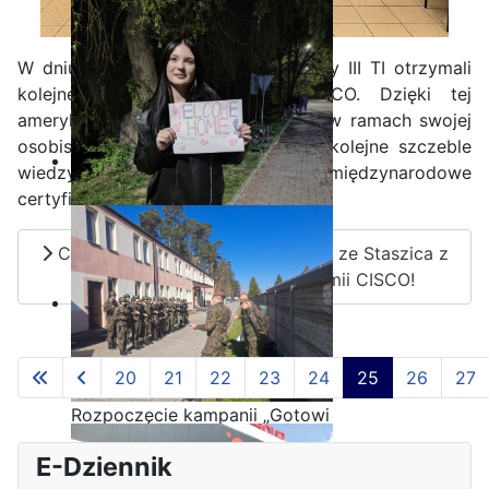
W dniu 27.03.2025 r. uczniowie klasy III TI otrzymali
kolejne certyfikaty Akademii CISCO. Dzięki tej
amerykańskiej platformie uczniowie w ramach swojej
osobistej ścieżce kariery pokonują kolejne szczeble
wiedzy, potwierdzane przez międzynarodowe
certyfikaty.
Czytaj więcej: Informatycy z III TI ze Staszica z
kolejnymi certyfikatami Akademii CISCO!
Zakończenie praktyk w
Portugalii
20
21
22
23
24
25
26
27
Strona 25 z 65
Rozpoczęcie kampanii „Gotowi
na kryzys” w ZSP w Iłży
E-Dziennik