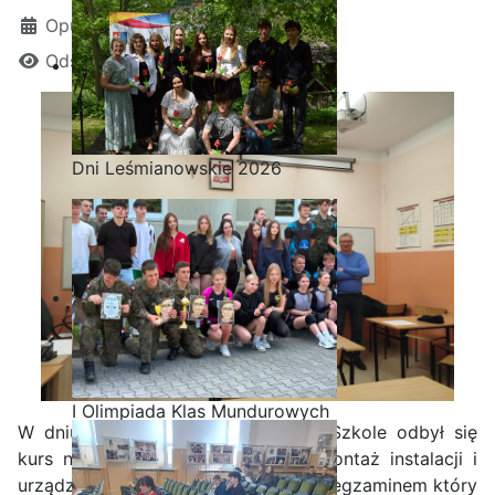
Opublikowano: 02 kwiecień 2025
Odsłon: 1137
Dni Leśmianowskie 2026
I Olimpiada Klas Mundurowych
W dniu 28 marca 2025r w naszej Szkole odbył się
kurs na grupę G1, Eksploatacja i montaż instalacji i
urządzeń elektrycznych zakończony egzaminem który