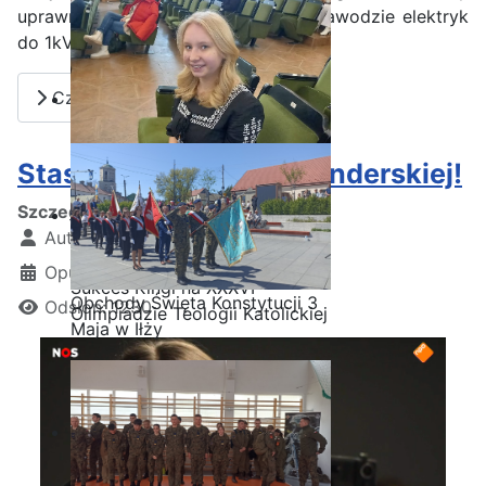
uprawnia do wykonywania prac w zawodzie elektryk
do 1kV.
Czytaj więcej: Kurs SEP
Staszic w telewizji holenderskiej!
Szczegóły
Autor:
Kamil Krosta
Opublikowano: 30 marzec 2025
Sukces Kingi na XXXVI
Obchody Święta Konstytucji 3
Odsłon: 1230
Olimpiadzie Teologii Katolickiej
Maja w Iłży