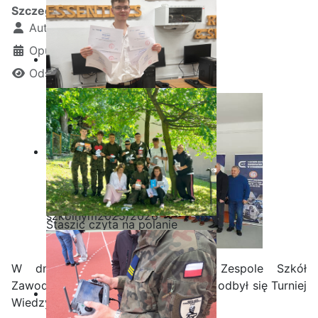
Szczegóły
Autor:
Kamil Krosta
Opublikowano: 07 kwiecień 2025
Odsłon: 1154
Ostatnia garść certyfikatów
Akademii CISCO w roku
szkolnym2025/2026
Staszic czyta na polanie
W dniu 4 kwietnia 2025r. w Zespole Szkół
Zawodowych Nr 3 w Starachowicach odbył się Turniej
Wiedzy o Elektryczności.