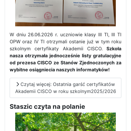
W dniu 26.06.2026 r. uczniowie klasy III TI, III TI
OPW oraz IV TI otrzymali ostanie już w tym roku
szkolnym certyfikaty Akademii CISCO.
Szkoła
nasza otrzymała jednocześnie listy gratulacyjne
od prezesa CISCO ze Stanów Zjednoczonych za
wybitne osiągniecia naszych informatyków!
Czytaj więcej: Ostatnia garść certyfikatów
Akademii CISCO w roku szkolnym2025/2026
Zakończenie praktyk w
Portugalii
Staszic czyta na polanie
Rozpoczęcie kampanii „Gotowi
na kryzys” w ZSP w Iłży