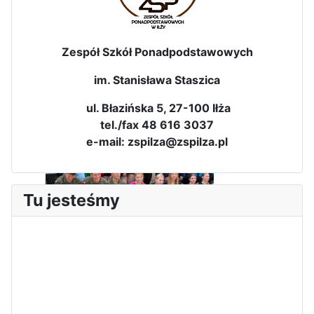
Zespół Szkół Ponadpodstawowych
im. Stanisława Staszica
Dni Leśmianowskie 2026
ul. Błazińska 5, 27-100 Iłża
tel./fax 48 616 3037
e-mail: zspilza@zspilza.pl
Tu jesteśmy
I Olimpiada Klas Mundurowych