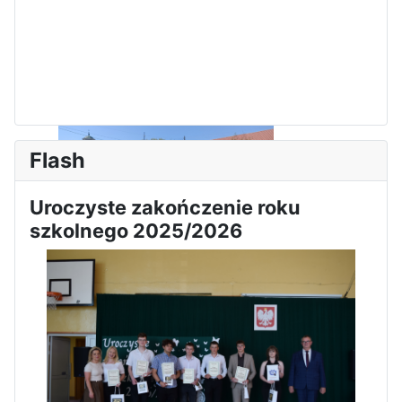
Flash
Uroczyste zakończenie roku
szkolnego 2025/2026
Sukces Kingi na XXXVI
Obchody Święta Konstytucji 3
Olimpiadzie Teologii Katolickiej
Maja w Iłży