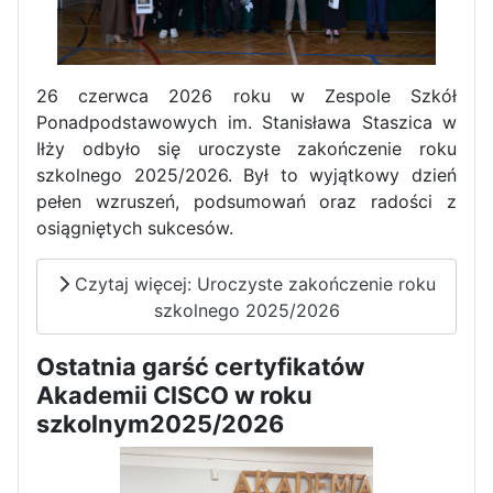
Zawody Sportowo – Obronne
klas OPW
26 czerwca 2026 roku w Zespole Szkół
Ponadpodstawowych im. Stanisława Staszica w
Iłży odbyło się uroczyste zakończenie roku
szkolnego 2025/2026. Był to wyjątkowy dzień
pełen wzruszeń, podsumowań oraz radości z
osiągniętych sukcesów.
Apel z okazji 235-tej rocznicy
Czytaj więcej: Uroczyste zakończenie roku
uchwalenia Konstytucji 3 Maja
szkolnego 2025/2026
Ostatnia garść certyfikatów
Akademii CISCO w roku
szkolnym2025/2026