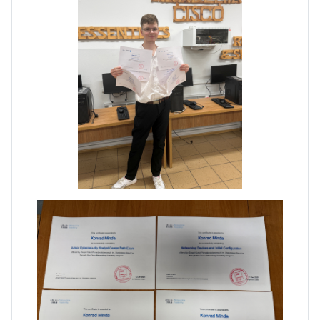
Dni Otwarte w „Staszicu” za
nami
Informatycy zapraszają do
Staszica w Iłży!
Zakończenie roku maturzystów