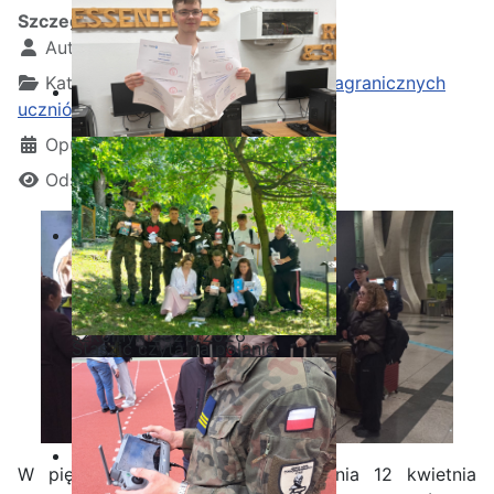
Szczegóły
Autor:
Kamil Krosta
Kategoria:
Wydarzenia z praktyk zagranicznych
uczniów
Opublikowano: 13 kwiecień 2026
Odsłon: 310
Ostatnia garść certyfikatów
Akademii CISCO w roku
szkolnym2025/2026
Staszic czyta na polanie
W piękne niedzielne popołudnie dnia 12 kwietnia