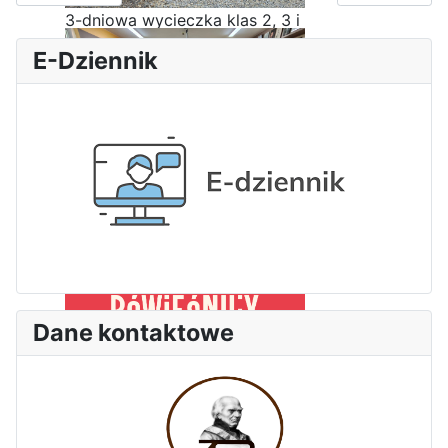
3-dniowa wycieczka klas 2, 3 i
4 technikum w Bieszczady
E-Dziennik
Wizyta edukacyjna w Areszcie
Śledczym w Radomiu
Dane kontaktowe
Bezpieczeństwo i kompetencje
uczniów - nasz priorytet