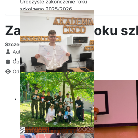
Uroczyste zakończenie roku
szkolnego 2025/2026
Zakończenie roku s
Szczegóły
Autor:
Kamil Krosta
Opublikowano: 22 czerwiec 2024
Odsłon: 2273
Ostatnia garść certyfikatów
Akademii CISCO w roku
szkolnym2025/2026
Staszic czyta na polanie