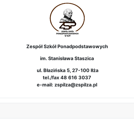
Zespół Szkół Ponadpodstawowych
im. Stanisława Staszica
ul. Błazińska 5, 27-100 Iłża
tel./fax 48 616 3037
e-mail: zspilza@zspilza.pl