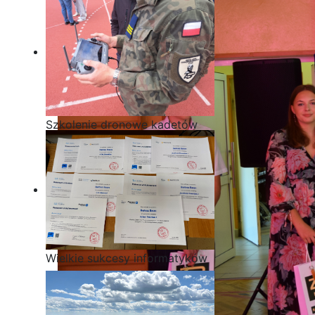
Szkolenie dronowe kadetów
OPW w Staszicu
Wielkie sukcesy informatyków
ze Staszica w Akademii
CISCO!