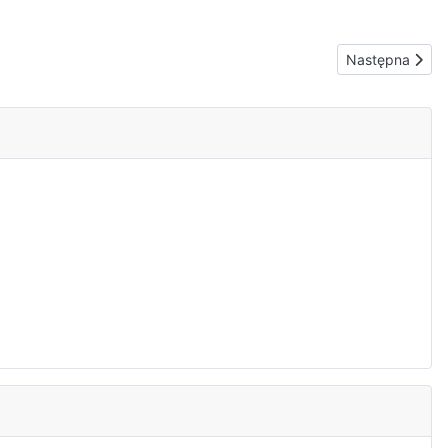
Następna stron
Następna