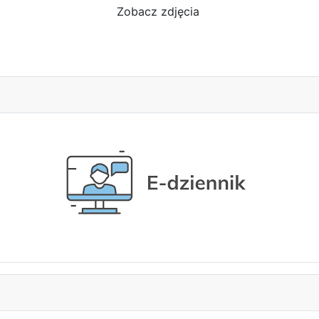
Zobacz zdjęcia
"Staszicu" zakończona!