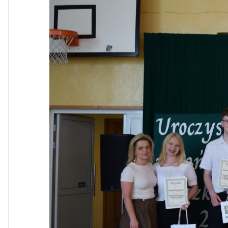
Dni Otwarte w „Staszicu” za
nami
Informatycy zapraszają do
Staszica w Iłży!