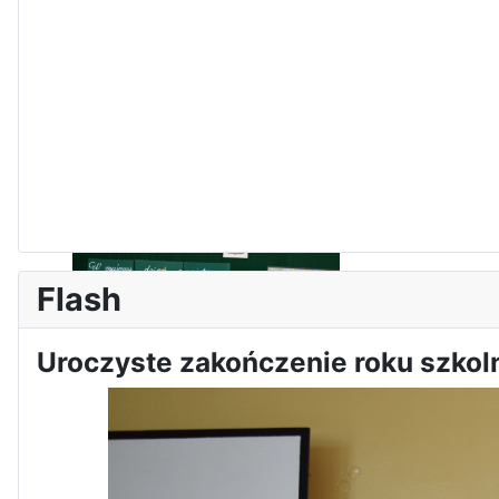
Zawody Sportowo – Obronne
klas OPW
Flash
Uroczyste zakończenie roku szko
Apel z okazji 235-tej rocznicy
uchwalenia Konstytucji 3 Maja