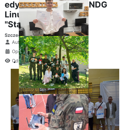
edycji kursu CISCO "NDG
Linux Essentials" w
"Staszicu"
Szczegóły
Autor:
Kamil Krosta
Opublikowano: 26 czerwiec 2023
Odsłon: 2331
Ostatnia garść certyfikatów
Akademii CISCO w roku
szkolnym2025/2026
Staszic czyta na polanie