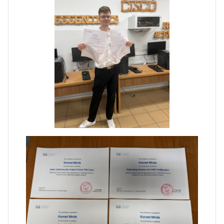
Zakończenie praktyk w
Portugalii
Rozpoczęcie kampanii „Gotowi
na kryzys” w ZSP w Iłży