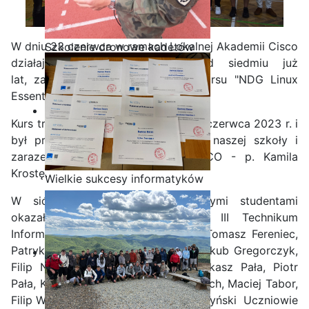
W dniu 23 czerwca w ramach Lokalnej Akademii Cisco
Szkolenie dronowe kadetów
działającej w naszej szkole od siedmiu już
OPW w Staszicu
lat, zakończyła się ósma edycja kursu "NDG Linux
Essentials".
Kurs trwał od 1 grudnia 2022 r. do 9 czerwca 2023 r. i
był prowadzony przez nauczyciela naszej szkoły i
zarazem instruktora Akademii CISCO - p. Kamila
Krostę.
Wielkie sukcesy informatyków
ze Staszica w Akademii
W siódmej edycji kursu najlepszymi studentami
CISCO!
okazało się 14 uczniów z kl. III Technikum
Informatycznego: Paweł Domagała, Tomasz Fereniec,
Patryk Gorycki, Mateusz Góralski, Jakub Gregorczyk,
Filip Nachyła, Mateusz Ołowiak, Łukasz Pała, Piotr
Pała, Konrad Piskorz, Kladiusz Stelmach, Maciej Tabor,
Filip Wojciechowski oraz Paweł Wołczyński Uczniowie