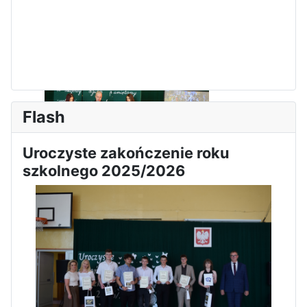
Zawody Sportowo – Obronne
klas OPW
Flash
Uroczyste zakończenie roku
szkolnego 2025/2026
Apel z okazji 235-tej rocznicy
uchwalenia Konstytucji 3 Maja