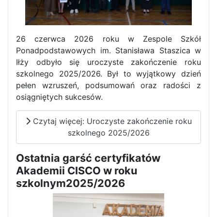
Dni Otwarte w „Staszicu” za
nami
26 czerwca 2026 roku w Zespole Szkół
Ponadpodstawowych im. Stanisława Staszica w
Iłży odbyło się uroczyste zakończenie roku
szkolnego 2025/2026. Był to wyjątkowy dzień
pełen wzruszeń, podsumowań oraz radości z
Informatycy zapraszają do
osiągniętych sukcesów.
Staszica w Iłży!
Czytaj więcej: Uroczyste zakończenie roku
szkolnego 2025/2026
Ostatnia garść certyfikatów
Akademii CISCO w roku
szkolnym2025/2026
Zakończenie roku maturzystów