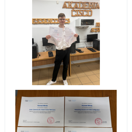
Dni Otwarte w „Staszicu” za
nami
Informatycy zapraszają do
Staszica w Iłży!
Zakończenie roku maturzystów