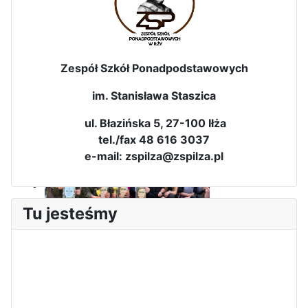
Zespół Szkół Ponadpodstawowych
im. Stanisława Staszica
Dni Leśmianowskie 2026
ul. Błazińska 5, 27-100 Iłża
tel./fax 48 616 3037
e-mail: zspilza@zspilza.pl
Tu jesteśmy
I Olimpiada Klas Mundurowych