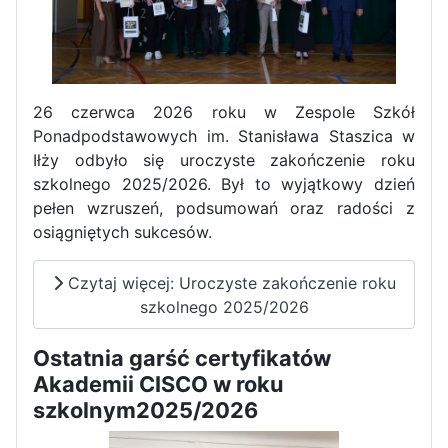
Zawody Sportowo – Obronne
klas OPW
26 czerwca 2026 roku w Zespole Szkół
Ponadpodstawowych im. Stanisława Staszica w
Iłży odbyło się uroczyste zakończenie roku
szkolnego 2025/2026. Był to wyjątkowy dzień
pełen wzruszeń, podsumowań oraz radości z
osiągniętych sukcesów.
Apel z okazji 235-tej rocznicy
uchwalenia Konstytucji 3 Maja
Czytaj więcej: Uroczyste zakończenie roku
szkolnego 2025/2026
Ostatnia garść certyfikatów
Akademii CISCO w roku
szkolnym2025/2026