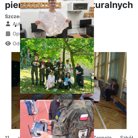
pierwszych oraz maturalnych
Szczegóły
Autor:
Kamil Krosta
Opublikowano: 12 wrzesień 2025
Odsłon: 893
Ostatnia garść certyfikatów
Akademii CISCO w roku
szkolnym2025/2026
Staszic czyta na polanie
11 września 2025 r. w Zespole Szkół