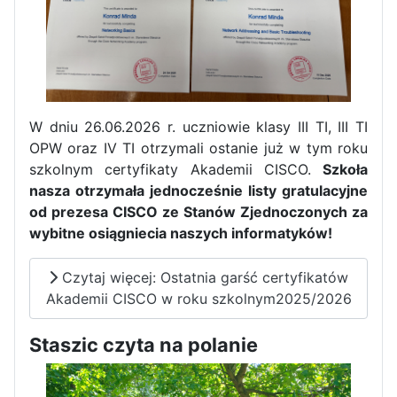
W dniu 26.06.2026 r. uczniowie klasy III TI, III TI
OPW oraz IV TI otrzymali ostanie już w tym roku
szkolnym certyfikaty Akademii CISCO.
Szkoła
nasza otrzymała jednocześnie listy gratulacyjne
od prezesa CISCO ze Stanów Zjednoczonych za
wybitne osiągniecia naszych informatyków!
Czytaj więcej: Ostatnia garść certyfikatów
Zakończenie praktyk w
Akademii CISCO w roku szkolnym2025/2026
Portugalii
Rozpoczęcie kampanii „Gotowi
Staszic czyta na polanie
na kryzys” w ZSP w Iłży