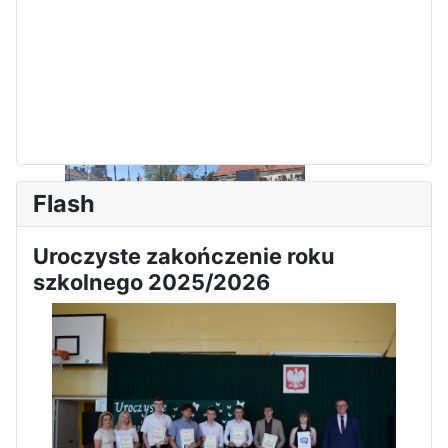
Flash
Uroczyste zakończenie roku
Sukces Kingi na XXXVI
szkolnego 2025/2026
Obchody Święta Konstytucji 3
Olimpiadzie Teologii Katolickiej
Maja w Iłży