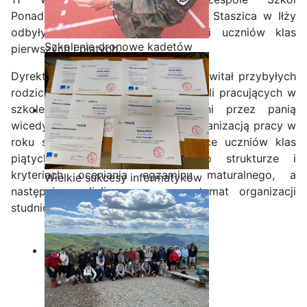
Ponadpodstawowych im. Stanisława Staszica w Iłży
odbyły się spotkania z rodzicami uczniów klas
Szkolenie dronowe kadetów
pierwszych i piątych.
OPW w Staszicu
Dyrektor szkoły Leszek Giemza przywitał przybyłych
rodziców oraz przedstawił nauczycieli pracujących w
szkole. Rodzice zostali zapoznani przez panią
wicedyrektor Katarzynę Koriat z organizacją pracy w
roku szkolnym 2025/2026. Rodzice uczniów klas
piątych zostali poinformowani o strukturze i
kryteriach oceniania egzaminu maturalnego, a
Wielkie sukcesy informatyków
następnie podjęli rozmowy na temat organizacji
ze Staszica w Akademii
studniówki.
CISCO!
Zobacz zdjęcia