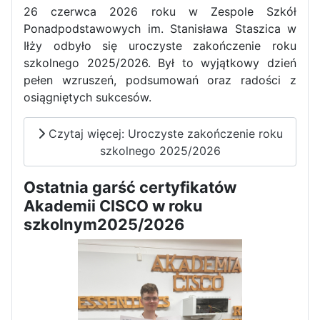
26 czerwca 2026 roku w Zespole Szkół
Ponadpodstawowych im. Stanisława Staszica w
Iłży odbyło się uroczyste zakończenie roku
szkolnego 2025/2026. Był to wyjątkowy dzień
pełen wzruszeń, podsumowań oraz radości z
osiągniętych sukcesów.
Czytaj więcej: Uroczyste zakończenie roku
szkolnego 2025/2026
Ostatnia garść certyfikatów
Akademii CISCO w roku
szkolnym2025/2026
Zakończenie praktyk w
Portugalii
Rozpoczęcie kampanii „Gotowi
na kryzys” w ZSP w Iłży