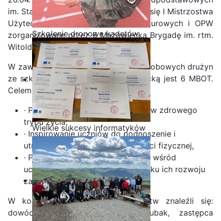
im. Stanisława Staszica w Iłży odbyły się I Mistrzostwa
Użyteczno – Bojowe dla klas mundurowych i OPW
Szkolenie dronowe kadetów
zorganizowane przez 6 Mazowiecką Brygadę im. rtm.
OPW w Staszicu
Witolda Pileckiego.
W zawodach wzięło udział 9 pięcioosobowych drużyn
ze szkół, których jednostką patronacką jest 6 MBOT.
Celem Mistrzostw było min:
· Propagowanie wśród uczestników zdrowego
trybu życia,
Wielkie sukcesy informatyków
· Inspirowanie uczniów do podnoszenie i
ze Staszica w Akademii
utrzymywania wysokiej sprawności fizycznej,
CISCO!
· Propagowanie służby wojskowej wśród
uczestników jako dalszego kierunku ich rozwoju
zawodowego.
W komitecie honorowym Mistrzostw znaleźli się:
dowódca 6MBOT płk. Witold Bubak, zastępca