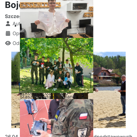
Bojowe za nami
Szczegóły
Autor:
Kamil Krosta
Opublikowano: 28 kwiecień 2024
Odsłon: 1968
Ostatnia garść certyfikatów
Akademii CISCO w roku
szkolnym2025/2026
Staszic czyta na polanie
26.04. 2024 r w Zespole Szkół Ponadpodstawowych