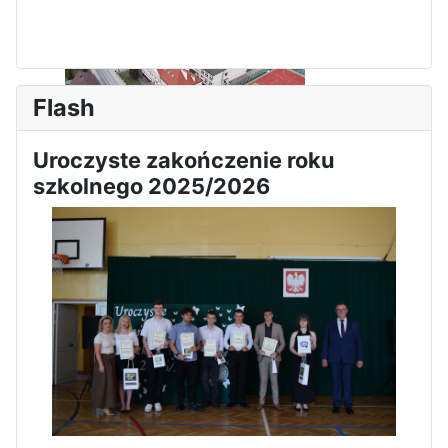
Dni Otwarte w „Staszicu” za
nami
Flash
Uroczyste zakończenie roku
Informatycy zapraszają do
szkolnego 2025/2026
Staszica w Iłży!
Zakończenie roku maturzystów