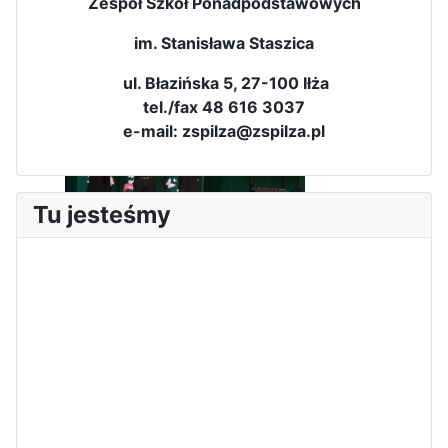
Zespół Szkół Ponadpodstawowych
Zawody Sportowo – Obronne
im. Stanisława Staszica
klas OPW
ul. Błazińska 5, 27-100 Iłża
tel./fax 48 616 3037
e-mail: zspilza@zspilza.pl
Tu jesteśmy
Apel z okazji 235-tej rocznicy
uchwalenia Konstytucji 3 Maja