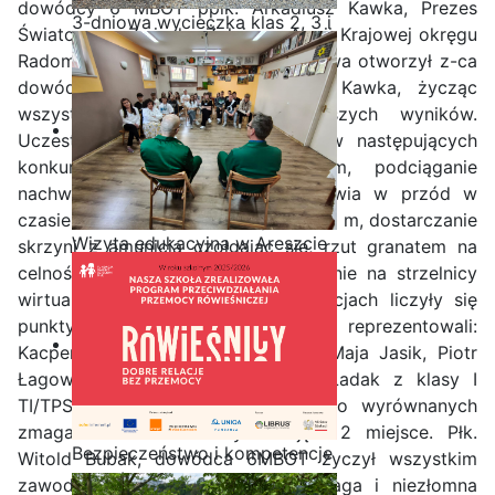
dowódcy 6 MBOT ppłk. Arkadiusz Kawka, Prezes
3-dniowa wycieczka klas 2, 3 i
Światowego Związku Żołnierzy Armii Krajowej okręgu
4 technikum w Bieszczady
Radom Jerzy Kaczkowski. Mistrzostwa otworzył z-ca
dowódcy 6MBOT ppłk Arkadiusz Kawka, życząc
wszystkim zespołom jak najlepszych wyników.
Uczestnicy zawodów brali udział w następujących
konkurencjach: bieg na 1000 m, podciąganie
nachwytem na drążku, skłony tułowia w przód w
czasie 1 min., bieg wahadłowy 10 x 10 m, dostarczanie
Wizyta edukacyjna w Areszcie
skrzyni z amunicją czołgając się, rzut granatem na
Śledczym w Radomiu
celność, ewakuacja rannego, strzelanie na strzelnicy
wirtualnej. We wszystkich konkurencjach liczyły się
punkty całej drużyny. Naszą szkołę reprezentowali:
Kacper Kulik – kierownik drużyny, Maja Jasik, Piotr
Łagowski, Igor Goliński Wojciech Ładak z klasy I
TI/TPS OPW. Po zaciętych i bardzo wyrównanych
zmaganiach nasza drużyna zajęła 2 miejsce. Płk.
Bezpieczeństwo i kompetencje
Witold Bubak, dowódca 6MBOT życzył wszystkim
uczniów - nasz priorytet
zawodnikom, aby patriotyzm, odwaga i niezłomna