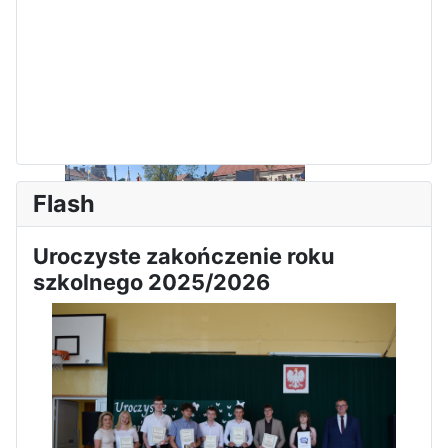
Flash
Uroczyste zakończenie roku
Sukces Kingi na XXXVI
szkolnego 2025/2026
Obchody Święta Konstytucji 3
Olimpiadzie Teologii Katolickiej
Maja w Iłży