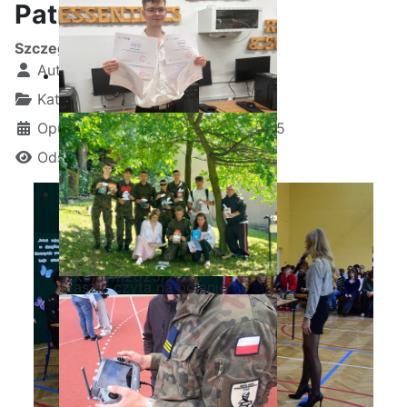
Patrona Szkoły
Szczegóły
Autor:
Kamil Krosta
Kategoria:
Uncategorised
Opublikowano: 14 październik 2025
Odsłon: 14479
Ostatnia garść certyfikatów
Akademii CISCO w roku
szkolnym2025/2026
Staszic czyta na polanie