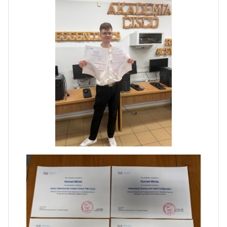
Dni Otwarte w „Staszicu” za
nami
Informatycy zapraszają do
Staszica w Iłży!
Zakończenie roku maturzystów