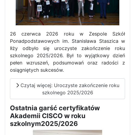
Zawody Sportowo – Obronne
klas OPW
26 czerwca 2026 roku w Zespole Szkół
Ponadpodstawowych im. Stanisława Staszica w
Iłży odbyło się uroczyste zakończenie roku
szkolnego 2025/2026. Był to wyjątkowy dzień
pełen wzruszeń, podsumowań oraz radości z
osiągniętych sukcesów.
Apel z okazji 235-tej rocznicy
uchwalenia Konstytucji 3 Maja
Czytaj więcej: Uroczyste zakończenie roku
szkolnego 2025/2026
Ostatnia garść certyfikatów
Akademii CISCO w roku
szkolnym2025/2026