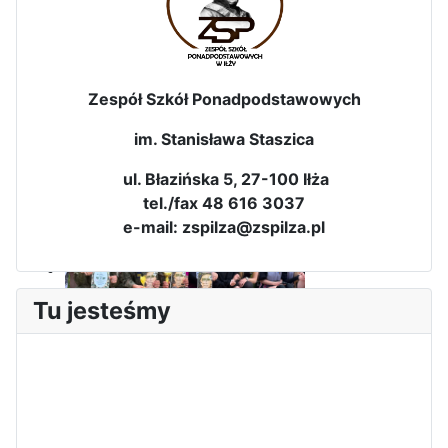
Zespół Szkół Ponadpodstawowych
im. Stanisława Staszica
Dni Leśmianowskie 2026
ul. Błazińska 5, 27-100 Iłża
tel./fax 48 616 3037
e-mail: zspilza@zspilza.pl
Tu jesteśmy
I Olimpiada Klas Mundurowych