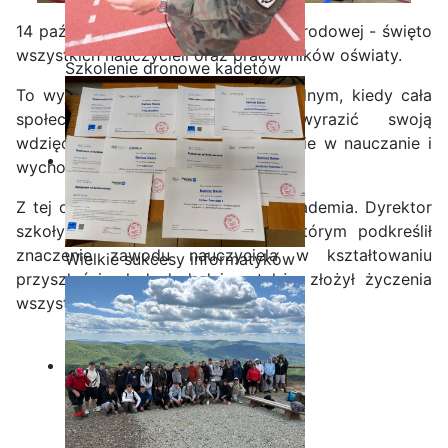
14 października to Dzień Edukacji Narodowej - święto
wszystkich nauczycieli oraz pracowników oświaty.
Szkolenie dronowe kadetów
OPW w Staszicu
To wyjątkowy moment w roku szkolnym, kiedy cała
społeczność szkolna może wyrazić swoją
wdzięczność za trud i zaangażowanie w nauczanie i
wychowanie młodzieży.
Z tej okazji odbyła się uroczysta akademia. Dyrektor
szkoły wygłosił przemówienie, w którym podkreślił
znaczenie zawodu nauczyciela w kształtowaniu
Wielkie sukcesy informatyków
przyszłości młodych ludzi, a także złożył życzenia
ze Staszica w Akademii
wszystkim pracownikom szkoły.
CISCO!
Zobacz zdjęcia