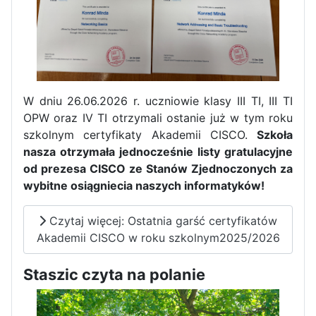
W dniu 26.06.2026 r. uczniowie klasy III TI, III TI
OPW oraz IV TI otrzymali ostanie już w tym roku
szkolnym certyfikaty Akademii CISCO.
Szkoła
nasza otrzymała jednocześnie listy gratulacyjne
od prezesa CISCO ze Stanów Zjednoczonych za
wybitne osiągniecia naszych informatyków!
Czytaj więcej: Ostatnia garść certyfikatów
Zakończenie praktyk w
Akademii CISCO w roku szkolnym2025/2026
Portugalii
Rozpoczęcie kampanii „Gotowi
Staszic czyta na polanie
na kryzys” w ZSP w Iłży