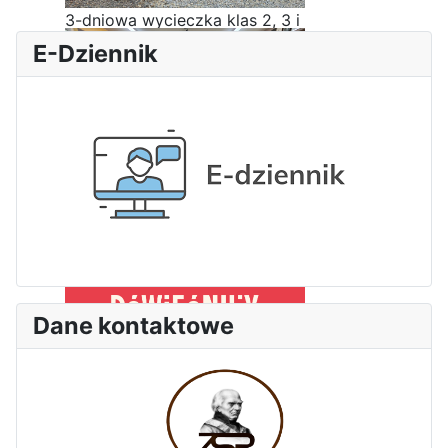
3-dniowa wycieczka klas 2, 3 i
4 technikum w Bieszczady
E-Dziennik
Wizyta edukacyjna w Areszcie
Śledczym w Radomiu
Dane kontaktowe
Bezpieczeństwo i kompetencje
uczniów - nasz priorytet