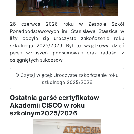
Zawody Sportowo – Obronne
klas OPW
26 czerwca 2026 roku w Zespole Szkół
Ponadpodstawowych im. Stanisława Staszica w
Iłży odbyło się uroczyste zakończenie roku
szkolnego 2025/2026. Był to wyjątkowy dzień
pełen wzruszeń, podsumowań oraz radości z
osiągniętych sukcesów.
Czytaj więcej: Uroczyste zakończenie roku
Apel z okazji 235-tej rocznicy
szkolnego 2025/2026
uchwalenia Konstytucji 3 Maja
Ostatnia garść certyfikatów
Akademii CISCO w roku
szkolnym2025/2026