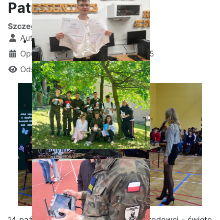
Patrona Szkoły
Szczegóły
Autor:
Kamil Krosta
Opublikowano: 14 październik 2025
Odsłon: 14461
Ostatnia garść certyfikatów
Akademii CISCO w roku
szkolnym2025/2026
Staszic czyta na polanie
14 października to Dzień Edukacji Narodowej - święto