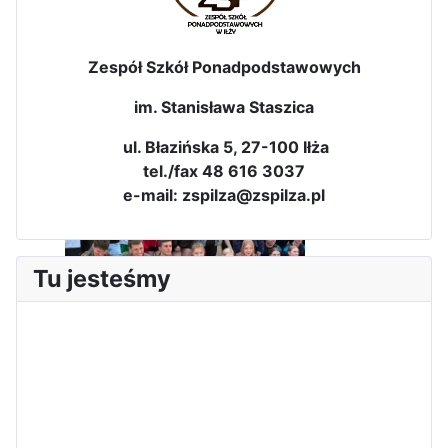
Zespół Szkół Ponadpodstawowych
im. Stanisława Staszica
ul. Błazińska 5, 27-100 Iłża
Dni Leśmianowskie 2026
tel./fax 48 616 3037
e-mail: zspilza@zspilza.pl
Tu jesteśmy
I Olimpiada Klas Mundurowych