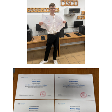
Dni Otwarte w „Staszicu” za
nami
Informatycy zapraszają do
Staszica w Iłży!
Zakończenie roku maturzystów