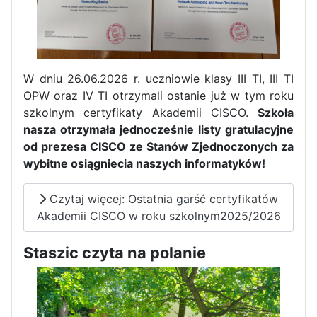
W dniu 26.06.2026 r. uczniowie klasy III TI, III TI
OPW oraz IV TI otrzymali ostanie już w tym roku
szkolnym certyfikaty Akademii CISCO.
Szkoła
nasza otrzymała jednocześnie listy gratulacyjne
od prezesa CISCO ze Stanów Zjednoczonych za
wybitne osiągniecia naszych informatyków!
Czytaj więcej: Ostatnia garść certyfikatów
Akademii CISCO w roku szkolnym2025/2026
Zakończenie praktyk w
Portugalii
Staszic czyta na polanie
Rozpoczęcie kampanii „Gotowi
na kryzys” w ZSP w Iłży