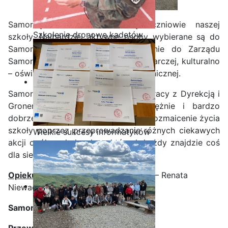
Samorząd Uczniowski tworzą uczniowie naszej
Szkolenie dronowe kadetów
szkoły. Najbardziej aktywne osoby wybierane są do
OPW w Staszicu
Samorządów Klasowych, a następnie do Zarządu
Samorządu i czterech sekcji: gospodarczej, kulturalno
– oświatowej, bibliotecznej oraz technicznej.
Samorząd Uczniowski dzięki współpracy z Dyrekcją i
Gronem Pedagogicznym działa prężnie i bardzo
dobrze. Celem działalności SU jest urozmaicenie życia
szkoły poprzez przeprowadzanie różnych ciekawych
Wielkie sukcesy informatyków
akcji ogólnoszkolnych, w których każdy znajdzie coś
ze Staszica w Akademii
dla siebie.
CISCO!
Opiekun Samorządu Uczniowskieg
o – Renata
Niewadzi – Gut
Samorząd Uczniowski
Przewodnicząca
–
Amelia Schab