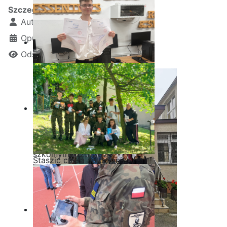
Szczegóły
Autor:
Kamil Krosta
Opublikowano: 12 grudzień 2022
Odsłon: 8639
Ostatnia garść certyfikatów
Akademii CISCO w roku
szkolnym2025/2026
Staszic czyta na polanie