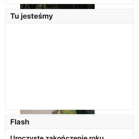
Tu jesteśmy
Zakończenie praktyk w
Portugalii
Rozpoczęcie kampanii „Gotowi
Flash
na kryzys” w ZSP w Iłży
Uroczyste zakończenie roku