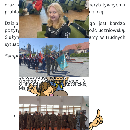
oraz w różnego rodzaju akcjach charytatywnych i
profilaktycznych na terenie szkoły i poza nią.
Działalność Samorządu Uczniowskiego jest bardzo
pozytywnie odbierana przez społeczność uczniowską.
Służymy pomocą, dobrą radą, wspieramy w trudnych
sytuacjach szkolnych i poza szkolnych.
Samorząd Uczniowski
Sukces Kingi na XXXVI
Obchody Święta Konstytucji 3
Olimpiadzie Teologii Katolickiej
Maja w Iłży