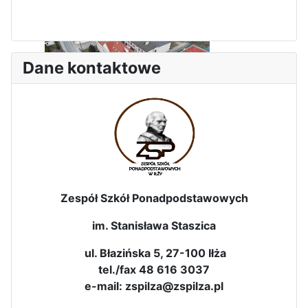
Dni Otwarte w „Staszicu” za
nami
Dane kontaktowe
Informatycy zapraszają do
Staszica w Iłży!
Zespół Szkół Ponadpodstawowych
im. Stanisława Staszica
ul. Błazińska 5, 27-100 Iłża
tel./fax 48 616 3037
e-mail: zspilza@zspilza.pl
Zakończenie roku maturzystów