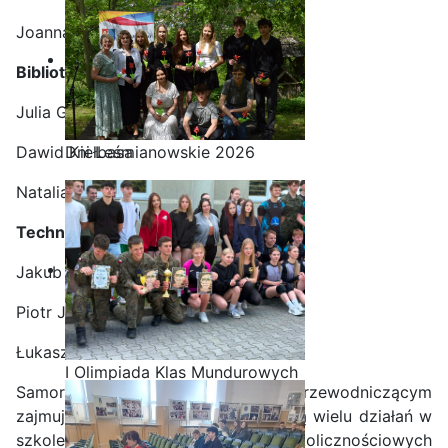
Joanna Wróbel
Biblioteczna:
Julia Gut
Dawid Kiełbasa
Dni Leśmianowskie 2026
Natalia Kiełbasa
Techniczna:
Jakub Iwanicki
Piotr Jaroszek
Łukasz Gromada
I Olimpiada Klas Mundurowych
Samorząd Uczniowski na czele z przewodniczącym
zajmuje się koordynacją i organizacją wielu działań w
szkole. Bierze udział w imprezach okolicznościowych