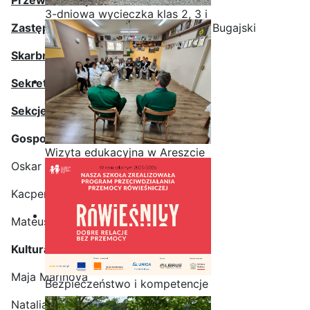
3-dniowa wycieczka klas 2, 3 i
Zastępca przewodniczącego
–
Kamil Bugajski
4 technikum w Bieszczady
Skarbnik
–
Olga
Słyk
Sekretarz
–
Sandra Kuc
Sekcje:
Gospodarcza:
Wizyta edukacyjna w Areszcie
Oskar Jaśkiewicz
Śledczym w Radomiu
Kacper Grzmil
Mateusz Jurek
Kulturalno – Oświatowa:
Maja Marinova
Bezpieczeństwo i kompetencje
uczniów - nasz priorytet
Natalia Kiełek