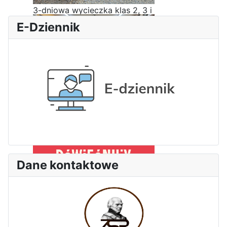
3-dniowa wycieczka klas 2, 3 i
4 technikum w Bieszczady
E-Dziennik
Wizyta edukacyjna w Areszcie
Śledczym w Radomiu
Dane kontaktowe
Bezpieczeństwo i kompetencje
uczniów - nasz priorytet