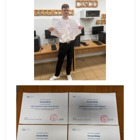
Dni Otwarte w „Staszicu” za
nami
Informatycy zapraszają do
Staszica w Iłży!
Zakończenie roku maturzystów