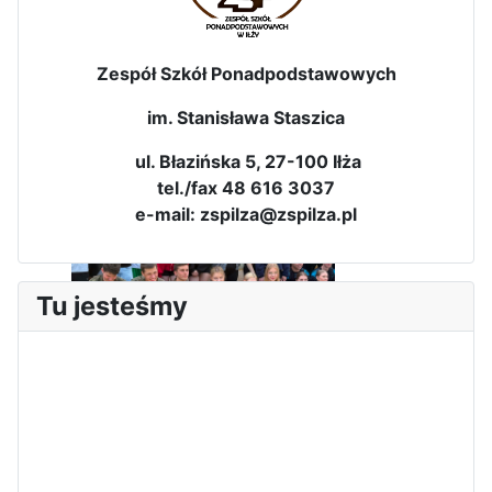
Zespół Szkół Ponadpodstawowych
im. Stanisława Staszica
ul. Błazińska 5, 27-100 Iłża
Dni Leśmianowskie 2026
tel./fax 48 616 3037
e-mail: zspilza@zspilza.pl
Tu jesteśmy
I Olimpiada Klas Mundurowych