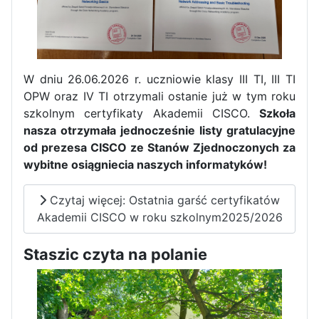
W dniu 26.06.2026 r. uczniowie klasy III TI, III TI
OPW oraz IV TI otrzymali ostanie już w tym roku
szkolnym certyfikaty Akademii CISCO.
Szkoła
nasza otrzymała jednocześnie listy gratulacyjne
od prezesa CISCO ze Stanów Zjednoczonych za
wybitne osiągniecia naszych informatyków!
Czytaj więcej: Ostatnia garść certyfikatów
Akademii CISCO w roku szkolnym2025/2026
Zakończenie praktyk w
Portugalii
Staszic czyta na polanie
Rozpoczęcie kampanii „Gotowi
na kryzys” w ZSP w Iłży