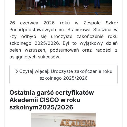
Zawody Sportowo – Obronne
klas OPW
26 czerwca 2026 roku w Zespole Szkół
Ponadpodstawowych im. Stanisława Staszica w
Iłży odbyło się uroczyste zakończenie roku
szkolnego 2025/2026. Był to wyjątkowy dzień
pełen wzruszeń, podsumowań oraz radości z
osiągniętych sukcesów.
Czytaj więcej: Uroczyste zakończenie roku
Apel z okazji 235-tej rocznicy
szkolnego 2025/2026
uchwalenia Konstytucji 3 Maja
Ostatnia garść certyfikatów
Akademii CISCO w roku
szkolnym2025/2026