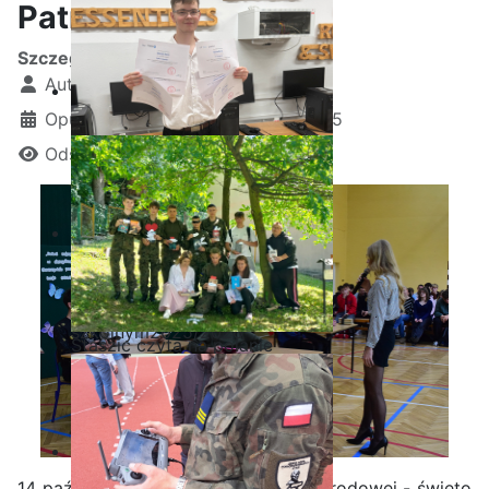
Patrona Szkoły
Szczegóły
Autor:
Kamil Krosta
Opublikowano: 14 październik 2025
Odsłon: 14482
Ostatnia garść certyfikatów
Akademii CISCO w roku
szkolnym2025/2026
Staszic czyta na polanie
14 października to Dzień Edukacji Narodowej - święto