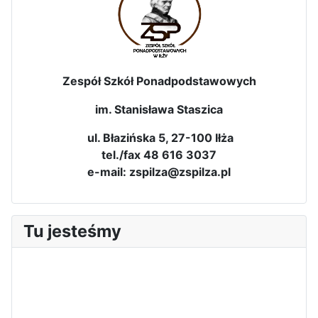
Zespół Szkół Ponadpodstawowych
im. Stanisława Staszica
ul. Błazińska 5, 27-100 Iłża
tel./fax 48 616 3037
e-mail: zspilza@zspilza.pl
Tu jesteśmy