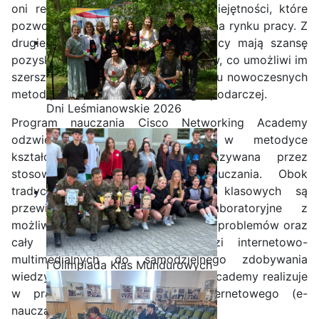
oni realne szanse na uzyskanie umiejętności, które
pozwolą im odnaleźć swoje miejsce na rynku pracy. Z
drugiej strony potencjalni pracodawcy mają szansę
pozyskania deficytowych specjalistów, co umożliwi im
szerszą ekspansję i rozwój w kierunku nowoczesnych
metod prowadzenia działalności gospodarczej.
Dni Leśmianowskie 2026
Program nauczania Cisco Networking Academy
odzwierciedla bieżące trendy w metodyce
kształcenia. Wiedza jest przekazywana przez
stosowanie różnych technik nauczania. Obok
tradycyjnych wykładów i zajęć klasowych są
przewidziane liczne zajęcia laboratoryjne z
możliwością rozwiązywania realnych problemów oraz
cały zestaw środków i narzędzi internetowo-
multimedialnych do samodzielnego zdobywania
I Olimpiada Klas Mundurowych
wiedzy. Program Cisco Networking Academy realizuje
w praktyce hasło nauczania internetowego (e-
nauczanie).