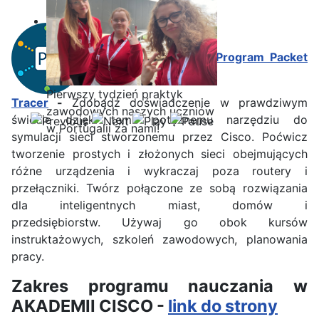
Cisco Packet Tracer / Program Packet
Pierwszy tydzień praktyk
Tracer
-
Zdobądź doświadczenie w prawdziwym
zawodowych naszych uczniów
świecie dzięki temu potężnemu narzędziu do
w Portugalii za nami!
symulacji sieci stworzonemu przez Cisco. Poćwicz
tworzenie prostych i złożonych sieci obejmujących
różne urządzenia i wykraczaj poza routery i
przełączniki. Twórz połączone ze sobą rozwiązania
dla inteligentnych miast, domów i
przedsiębiorstw. Używaj go obok kursów
instruktażowych, szkoleń zawodowych, planowania
pracy.
Zakres programu nauczania w
AKADEMII CISCO -
link do strony