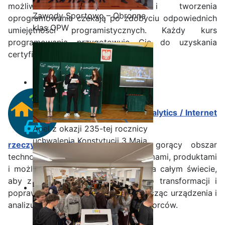
możliwości konceptualizacji i tworzenia
Zawody Sportowo – Obronne
oprogramowania czekają po zdobyciu odpowiednich
klas OPW
umiejętności programistycznych. Każdy kurs
programowania przygotowuje Cię do uzyskania
certyfikatu uznanego w branży.
Internet of Things & Analytics / Internet
Apel z okazji 235-tej rocznicy
uchwalenia Konstytucji 3 Maja
rzeczy i analityka
- Niezwykle gorący obszar
technologii w tej chwili, z nowymi firmami, produktami
i możliwościami pojawiającymi się na całym świecie,
aby z niego skorzystać. Dołącz do transformacji i
popraw wyniki w dowolnej branży, łącząc urządzenia i
analizując dane w celu znalezienia wzorców.