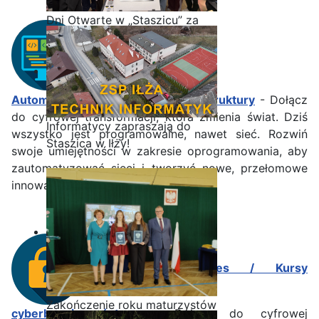
Dni Otwarte w „Staszicu” za
nami
Infrastructure
Automation
/
Automatyzacja infrastruktury
- Dołącz
do cyfrowej transformacji, która zmienia świat. Dziś
Informatycy zapraszają do
wszystko jest programowalne, nawet sieć. Rozwiń
Staszica w Iłży!
swoje umiejętności w zakresie oprogramowania, aby
zautomatyzować sieci i tworzyć nowe, przełomowe
innowacje
Cybersecurity courses / Kursy
Zakończenie roku maturzystów
cyberbezpieczeństwa
- Dołącz do cyfrowej