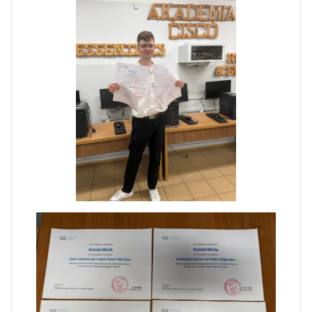
Dni Otwarte w „Staszicu” za
nami
Informatycy zapraszają do
Staszica w Iłży!
Zakończenie roku maturzystów