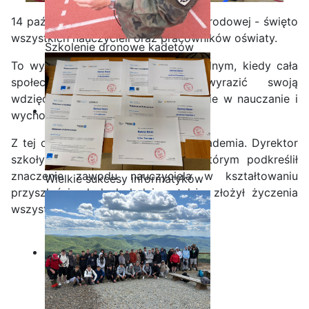
14 października to Dzień Edukacji Narodowej - święto
wszystkich nauczycieli oraz pracowników oświaty.
Szkolenie dronowe kadetów
OPW w Staszicu
To wyjątkowy moment w roku szkolnym, kiedy cała
społeczność szkolna może wyrazić swoją
wdzięczność za trud i zaangażowanie w nauczanie i
wychowanie młodzieży.
Z tej okazji odbyła się uroczysta akademia. Dyrektor
szkoły wygłosił przemówienie, w którym podkreślił
znaczenie zawodu nauczyciela w kształtowaniu
Wielkie sukcesy informatyków
przyszłości młodych ludzi, a także złożył życzenia
ze Staszica w Akademii
wszystkim pracownikom szkoły.
CISCO!
Zobacz zdjęcia