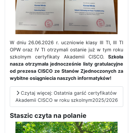
W dniu 26.06.2026 r. uczniowie klasy III TI, III TI
OPW oraz IV TI otrzymali ostanie już w tym roku
szkolnym certyfikaty Akademii CISCO.
Szkoła
nasza otrzymała jednocześnie listy gratulacyjne
od prezesa CISCO ze Stanów Zjednoczonych za
wybitne osiągniecia naszych informatyków!
Czytaj więcej: Ostatnia garść certyfikatów
Zakończenie praktyk w
Akademii CISCO w roku szkolnym2025/2026
Portugalii
Rozpoczęcie kampanii „Gotowi
Staszic czyta na polanie
na kryzys” w ZSP w Iłży