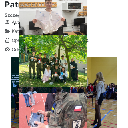
Patrona Szkoły
Szczegóły
Autor:
Kamil Krosta
Kategoria:
Uncategorised
Opublikowano: 14 październik 2025
Odsłon: 14448
Ostatnia garść certyfikatów
Akademii CISCO w roku
szkolnym2025/2026
Staszic czyta na polanie