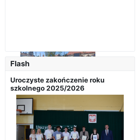
Flash
Uroczyste zakończenie roku
Sukces Kingi na XXXVI
szkolnego 2025/2026
Obchody Święta Konstytucji 3
Olimpiadzie Teologii Katolickiej
Maja w Iłży