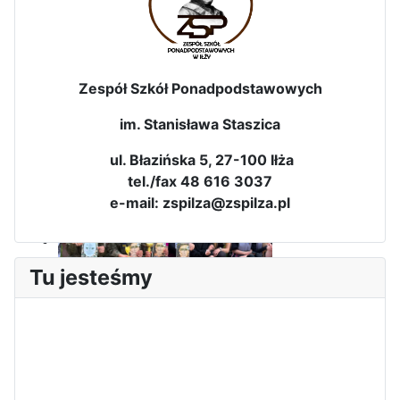
Zespół Szkół Ponadpodstawowych
im. Stanisława Staszica
Dni Leśmianowskie 2026
ul. Błazińska 5, 27-100 Iłża
tel./fax 48 616 3037
e-mail: zspilza@zspilza.pl
Tu jesteśmy
I Olimpiada Klas Mundurowych