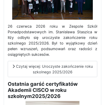
Zawody Sportowo – Obronne
klas OPW
26 czerwca 2026 roku w Zespole Szkół
Ponadpodstawowych im. Stanisława Staszica w
Iłży odbyło się uroczyste zakończenie roku
szkolnego 2025/2026. Był to wyjątkowy dzień
pełen wzruszeń, podsumowań oraz radości z
osiągniętych sukcesów.
Apel z okazji 235-tej rocznicy
uchwalenia Konstytucji 3 Maja
Czytaj więcej: Uroczyste zakończenie roku
szkolnego 2025/2026
Ostatnia garść certyfikatów
Akademii CISCO w roku
szkolnym2025/2026