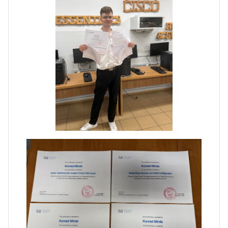
Dni Otwarte w „Staszicu” za
nami
Informatycy zapraszają do
Staszica w Iłży!
Zakończenie roku maturzystów