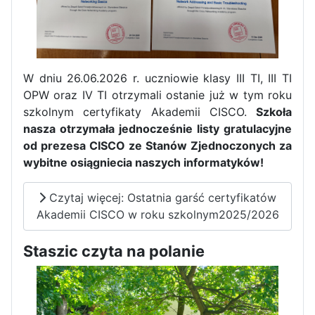
W dniu 26.06.2026 r. uczniowie klasy III TI, III TI
OPW oraz IV TI otrzymali ostanie już w tym roku
szkolnym certyfikaty Akademii CISCO.
Szkoła
nasza otrzymała jednocześnie listy gratulacyjne
od prezesa CISCO ze Stanów Zjednoczonych za
wybitne osiągniecia naszych informatyków!
Czytaj więcej: Ostatnia garść certyfikatów
Akademii CISCO w roku szkolnym2025/2026
Zakończenie praktyk w
Portugalii
Staszic czyta na polanie
Rozpoczęcie kampanii „Gotowi
na kryzys” w ZSP w Iłży