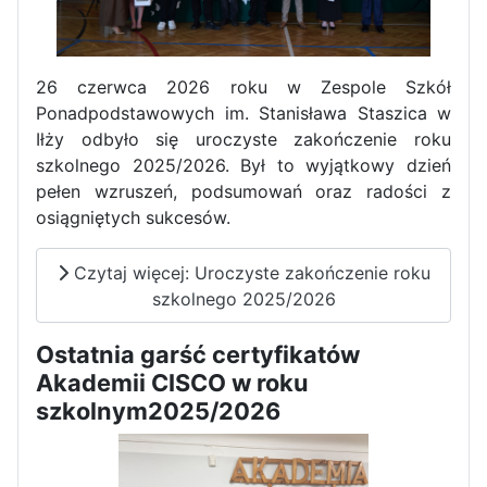
Zawody Sportowo – Obronne
klas OPW
26 czerwca 2026 roku w Zespole Szkół
Ponadpodstawowych im. Stanisława Staszica w
Iłży odbyło się uroczyste zakończenie roku
szkolnego 2025/2026. Był to wyjątkowy dzień
pełen wzruszeń, podsumowań oraz radości z
osiągniętych sukcesów.
Czytaj więcej: Uroczyste zakończenie roku
Apel z okazji 235-tej rocznicy
szkolnego 2025/2026
uchwalenia Konstytucji 3 Maja
Ostatnia garść certyfikatów
Akademii CISCO w roku
szkolnym2025/2026