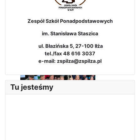
Zespół Szkół Ponadpodstawowych
im. Stanisława Staszica
ul. Błazińska 5, 27-100 Iłża
Dni Leśmianowskie 2026
tel./fax 48 616 3037
e-mail: zspilza@zspilza.pl
Tu jesteśmy
I Olimpiada Klas Mundurowych