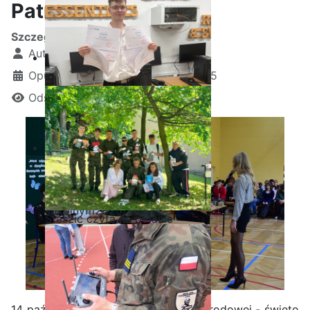
Patrona Szkoły
Szczegóły
Autor:
Kamil Krosta
Opublikowano: 14 październik 2025
Odsłon: 14472
Ostatnia garść certyfikatów
Akademii CISCO w roku
szkolnym2025/2026
Staszic czyta na polanie
14 października to Dzień Edukacji Narodowej - święto