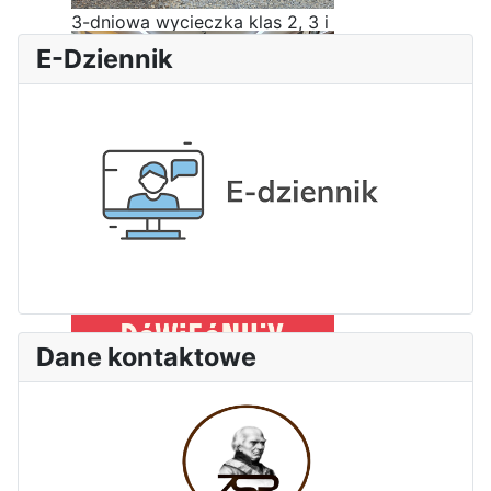
3-dniowa wycieczka klas 2, 3 i
4 technikum w Bieszczady
E-Dziennik
Wizyta edukacyjna w Areszcie
Śledczym w Radomiu
Dane kontaktowe
Bezpieczeństwo i kompetencje
uczniów - nasz priorytet